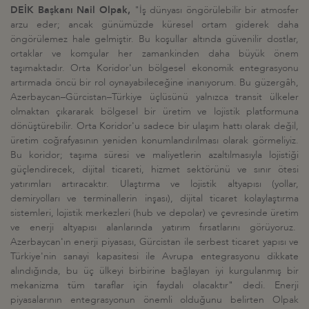
DEİK Başkanı Nail Olpak,
"İş dünyası öngörülebilir bir atmosfer
arzu eder; ancak günümüzde küresel ortam giderek daha
öngörülemez hale gelmiştir. Bu koşullar altında güvenilir dostlar,
ortaklar ve komşular her zamankinden daha büyük önem
taşımaktadır. Orta Koridor'un bölgesel ekonomik entegrasyonu
artırmada öncü bir rol oynayabileceğine inanıyorum. Bu güzergâh,
Azerbaycan–Gürcistan–Türkiye üçlüsünü yalnızca transit ülkeler
olmaktan çıkararak bölgesel bir üretim ve lojistik platformuna
dönüştürebilir. Orta Koridor'u sadece bir ulaşım hattı olarak değil,
üretim coğrafyasının yeniden konumlandırılması olarak görmeliyiz.
Bu koridor; taşıma süresi ve maliyetlerin azaltılmasıyla lojistiği
güçlendirecek, dijital ticareti, hizmet sektörünü ve sınır ötesi
yatırımları artıracaktır. Ulaştırma ve lojistik altyapısı (yollar,
demiryolları ve terminallerin inşası), dijital ticaret kolaylaştırma
sistemleri, lojistik merkezleri (hub ve depolar) ve çevresinde üretim
ve enerji altyapısı alanlarında yatırım fırsatlarını görüyoruz.
Azerbaycan'ın enerji piyasası, Gürcistan ile serbest ticaret yapısı ve
Türkiye'nin sanayi kapasitesi ile Avrupa entegrasyonu dikkate
alındığında, bu üç ülkeyi birbirine bağlayan iyi kurgulanmış bir
mekanizma tüm taraflar için faydalı olacaktır" dedi. Enerji
piyasalarının entegrasyonun önemli olduğunu belirten Olpak