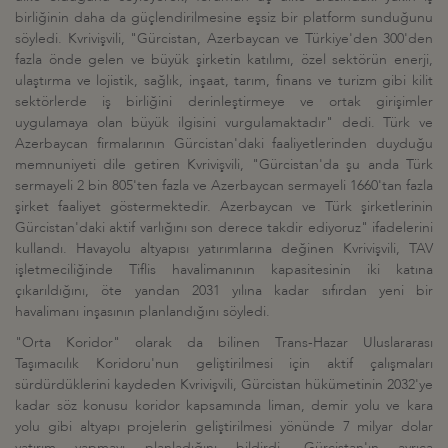
birliğinin daha da güçlendirilmesine eşsiz bir platform sunduğunu
söyledi. Kvrivişvili, "Gürcistan, Azerbaycan ve Türkiye'den 300'den
fazla önde gelen ve büyük şirketin katılımı, özel sektörün enerji,
ulaştırma ve lojistik, sağlık, inşaat, tarım, finans ve turizm gibi kilit
sektörlerde iş birliğini derinleştirmeye ve ortak girişimler
uygulamaya olan büyük ilgisini vurgulamaktadır" dedi. Türk ve
Azerbaycan firmalarının Gürcistan'daki faaliyetlerinden duyduğu
memnuniyeti dile getiren Kvrivişvili, "Gürcistan'da şu anda Türk
sermayeli 2 bin 805'ten fazla ve Azerbaycan sermayeli 1660'tan fazla
şirket faaliyet göstermektedir. Azerbaycan ve Türk şirketlerinin
Gürcistan'daki aktif varlığını son derece takdir ediyoruz" ifadelerini
kullandı. Havayolu altyapısı yatırımlarına değinen Kvrivişvili, TAV
işletmeciliğinde Tiflis havalimanının kapasitesinin iki katına
çıkarıldığını, öte yandan 2031 yılına kadar sıfırdan yeni bir
havalimanı inşasının planlandığını söyledi.
"Orta Koridor" olarak da bilinen Trans-Hazar Uluslararası
Taşımacılık Koridoru'nun geliştirilmesi için aktif çalışmaları
sürdürdüklerini kaydeden Kvrivişvili, Gürcistan hükümetinin 2032'ye
kadar söz konusu koridor kapsamında liman, demir yolu ve kara
yolu gibi altyapı projelerin geliştirilmesi yönünde 7 milyar dolar
yatırım yapmayı planladığını bildirdi. Gürcistan'ın ayrıca