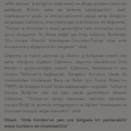
refahı artırıyor. İş birliğimiz ortak enerji ve altyapı projeleri üzerinde
şekillendi. Birlikte daha da ilerleme kaydedebiliriz" dedi.
Azerbaycan'ın güçlü ve istikrarlı ekonomik yapıya sahip olduğunu
vurgulayan Cabbarov, enerji alanındaki iş birliklerine de değinerek,
"Türkiye ve Gürcistan'ın enerji güvenliğine katkı sunmaktan büyük
gurur duyuyoruz. 16 ülkeye doğal gaz ihraç ediyoruz. Bunlardan
10'u Avrupa ülkesidir. Azerbaycan-Gürcistan-Türkiye rotası artık
Avrupa enerji altyapısının bir parçasıdır" dedi.
Ulaştırma ve transit alanında üç ülkenin iş birliğinde önemli role
sahip olduğunu söyleyen Cabbarov, ulaştırma olanaklarının Orta
Koridor'u güçlendirdiğini söyledi. Cabbarov, Azerbaycan'ın ana
karasını Nahçıvan'a bağlayacak, Zengezur Koridoru olarak da
nitelendirilen Uluslararası Barış ve Refah İçin Trump Rotası'nın
(TRIPP) da bölgeye büyük fayda sağlayacağını vurguladı. Türkiye'yi
Avrupa Birliği'ne olan bir kapı olarak gördüklerini aktaran
Cabbarov, "Türkiye'nin sanayi kapasitesi, teknoloji olanakları,
Avrupa Birliği ile gümrük entegrasyonu ve ilişkileri Azerbaycan ve
Gürcistan'a büyük değer katacaktır" dedi.
Olpak: "Orta Koridor'un yanı sıra bölgede bir yenilenebilir
enerji koridoru da oluşturabiliriz"