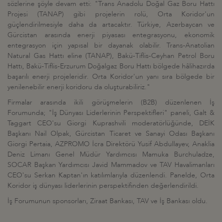
sözlerine şöyle devam etti: "Trans Anadolu Doğal Gaz Boru Hattı
Projesi (TANAP) gibi projelerin rolü, Orta Koridor'un
güçlendirilmesiyle daha da artacaktır. Türkiye, Azerbaycan ve
Gürcistan arasında enerji piyasası entegrasyonu, ekonomik
entegrasyon için yapısal bir dayanak olabilir. Trans-Anatolian
Natural Gas Hattı eline (TANAP), Bakü-Tiflis-Ceyhan Petrol Boru
Hattı, Bakü-Tiflis-Erzurum Doğalgaz Boru Hattı bölgede hâlihazırda
başarılı enerji projeleridir. Orta Koridor'un yanı sıra bölgede bir
yenilenebilir enerji koridoru da oluşturabiliriz."
Firmalar arasında ikili görüşmelerin (B2B) düzenlenen İş
Forumunda; "İş Dünyası Liderlerinin Perspektifleri" paneli, Galt &
Taggart CEO'su Giorgi Kuprashvili moderatörlüğünde, DEİK
Başkanı Nail Olpak, Gürcistan Ticaret ve Sanayi Odası Başkanı
Giorgi Pertaia, AZPROMO İcra Direktörü Yusif Abdullayev, Anaklia
Deniz Limanı Genel Müdür Yardımcısı Mamuka Burchuladze,
SOCAR Başkan Yardımcısı Javid Mammadov ve TAV Havalimanları
CEO'su Serkan Kaptan'ın katılımlarıyla düzenlendi. Panelde, Orta
Koridor iş dünyası liderlerinin perspektifinden değerlendirildi.
İş Forumunun sponsorları, Ziraat Bankası, TAV ve İş Bankası oldu.