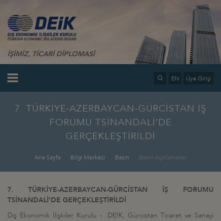
İŞİMİZ, TİCARİ DİPLOMASİ
EN
Üye Girişi
7. TÜRKİYE-AZERBAYCAN-GÜRCİSTAN İŞ
FORUMU TSİNANDALİ’DE
GERÇEKLEŞTİRİLDİ
Ana Sayfa
Bilgi Merkezi
Basın
Basın Açıklamaları
7. TÜRKİYE-AZERBAYCAN-GÜRCİSTAN İŞ FORUMU
TSİNANDALİ'DE GERÇEKLEŞTİRİLDİ
Dış Ekonomik İlişkiler Kurulu - DEİK, Gürcistan Ticaret ve Sanayi