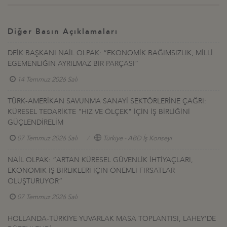
Diğer Basın Açıklamaları
DEİK BAŞKANI NAİL OLPAK: “EKONOMİK BAĞIMSIZLIK, MİLLİ
EGEMENLİĞİN AYRILMAZ BİR PARÇASI”
14 Temmuz 2026 Salı
TÜRK-AMERİKAN SAVUNMA SANAYİ SEKTÖRLERİNE ÇAĞRI:
KÜRESEL TEDARİKTE "HIZ VE ÖLÇEK" İÇİN İŞ BİRLİĞİNİ
GÜÇLENDİRELİM
07 Temmuz 2026 Salı
Türkiye - ABD İş Konseyi
NAİL OLPAK: “ARTAN KÜRESEL GÜVENLİK İHTİYAÇLARI,
EKONOMİK İŞ BİRLİKLERİ İÇİN ÖNEMLİ FIRSATLAR
OLUŞTURUYOR”
07 Temmuz 2026 Salı
HOLLANDA-TÜRKİYE YUVARLAK MASA TOPLANTISI, LAHEY’DE