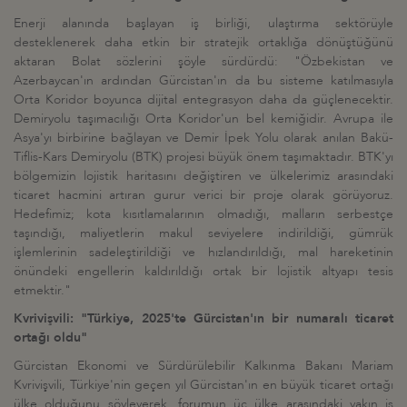
Enerji alanında başlayan iş birliği, ulaştırma sektörüyle
desteklenerek daha etkin bir stratejik ortaklığa dönüştüğünü
aktaran Bolat sözlerini şöyle sürdürdü: "Özbekistan ve
Azerbaycan'ın ardından Gürcistan'ın da bu sisteme katılmasıyla
Orta Koridor boyunca dijital entegrasyon daha da güçlenecektir.
Demiryolu taşımacılığı Orta Koridor'un bel kemiğidir. Avrupa ile
Asya'yı birbirine bağlayan ve Demir İpek Yolu olarak anılan Bakü-
Tiflis-Kars Demiryolu (BTK) projesi büyük önem taşımaktadır. BTK'yı
bölgemizin lojistik haritasını değiştiren ve ülkelerimiz arasındaki
ticaret hacmini artıran gurur verici bir proje olarak görüyoruz.
Hedefimiz; kota kısıtlamalarının olmadığı, malların serbestçe
taşındığı, maliyetlerin makul seviyelere indirildiği, gümrük
işlemlerinin sadeleştirildiği ve hızlandırıldığı, mal hareketinin
önündeki engellerin kaldırıldığı ortak bir lojistik altyapı tesis
etmektir."
Kvrivişvili: "Türkiye, 2025'te Gürcistan'ın bir numaralı ticaret
ortağı oldu"
Gürcistan Ekonomi ve Sürdürülebilir Kalkınma Bakanı Mariam
Kvrivişvili, Türkiye'nin geçen yıl Gürcistan'ın en büyük ticaret ortağı
ülke olduğunu söyleyerek, forumun üç ülke arasındaki yakın iş