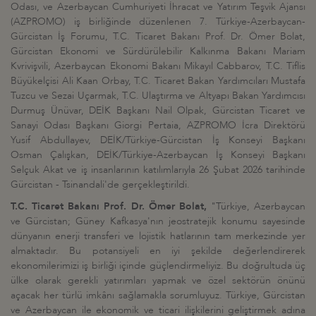
Odası, ve Azerbaycan Cumhuriyeti İhracat ve Yatırım Teşvik Ajansı
(AZPROMO) iş birliğinde düzenlenen 7. Türkiye-Azerbaycan-
Gürcistan İş Forumu, T.C. Ticaret Bakanı Prof. Dr. Ömer Bolat,
Gürcistan Ekonomi ve Sürdürülebilir Kalkınma Bakanı Mariam
Kvrivişvili, Azerbaycan Ekonomi Bakanı Mikayıl Cabbarov, T.C. Tiflis
Büyükelçisi Ali Kaan Orbay, T.C. Ticaret Bakan Yardımcıları Mustafa
Tuzcu ve Sezai Uçarmak, T.C. Ulaştırma ve Altyapı Bakan Yardımcısı
Durmuş Ünüvar, DEİK Başkanı Nail Olpak, Gürcistan Ticaret ve
Sanayi Odası Başkanı Giorgi Pertaia, AZPROMO İcra Direktörü
Yusif Abdullayev, DEİK/Türkiye-Gürcistan İş Konseyi Başkanı
Osman Çalışkan, DEİK/Türkiye-Azerbaycan İş Konseyi Başkanı
Selçuk Akat ve iş insanlarının katılımlarıyla 26 Şubat 2026 tarihinde
Gürcistan - Tsinandali'de gerçekleştirildi.
T.C. Ticaret Bakanı Prof. Dr. Ömer Bolat,
"Türkiye, Azerbaycan
ve Gürcistan; Güney Kafkasya'nın jeostratejik konumu sayesinde
dünyanın enerji transferi ve lojistik hatlarının tam merkezinde yer
almaktadır. Bu potansiyeli en iyi şekilde değerlendirerek
ekonomilerimizi iş birliği içinde güçlendirmeliyiz. Bu doğrultuda üç
ülke olarak gerekli yatırımları yapmak ve özel sektörün önünü
açacak her türlü imkânı sağlamakla sorumluyuz. Türkiye, Gürcistan
ve Azerbaycan ile ekonomik ve ticari ilişkilerini geliştirmek adına