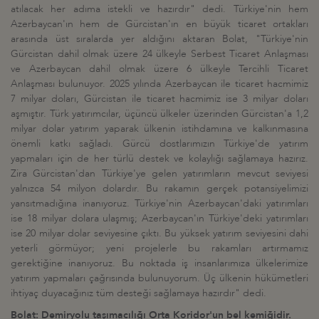
atılacak her adıma istekli ve hazırdır" dedi. Türkiye'nin hem
Azerbaycan'ın hem de Gürcistan'ın en büyük ticaret ortakları
arasında üst sıralarda yer aldığını aktaran Bolat, "Türkiye'nin
Gürcistan dahil olmak üzere 24 ülkeyle Serbest Ticaret Anlaşması
ve Azerbaycan dahil olmak üzere 6 ülkeyle Tercihli Ticaret
Anlaşması bulunuyor. 2025 yılında Azerbaycan ile ticaret hacmimiz
7 milyar doları, Gürcistan ile ticaret hacmimiz ise 3 milyar doları
aşmıştır. Türk yatırımcılar, üçüncü ülkeler üzerinden Gürcistan'a 1,2
milyar dolar yatırım yaparak ülkenin istihdamına ve kalkınmasına
önemli katkı sağladı. Gürcü dostlarımızın Türkiye'de yatırım
yapmaları için de her türlü destek ve kolaylığı sağlamaya hazırız.
Zira Gürcistan'dan Türkiye'ye gelen yatırımların mevcut seviyesi
yalnızca 54 milyon dolardır. Bu rakamın gerçek potansiyelimizi
yansıtmadığına inanıyoruz. Türkiye'nin Azerbaycan'daki yatırımları
ise 18 milyar dolara ulaşmış; Azerbaycan'ın Türkiye'deki yatırımları
ise 20 milyar dolar seviyesine çıktı. Bu yüksek yatırım seviyesini dahi
yeterli görmüyor; yeni projelerle bu rakamları artırmamız
gerektiğine inanıyoruz. Bu noktada iş insanlarımıza ülkelerimize
yatırım yapmaları çağrısında bulunuyorum. Üç ülkenin hükümetleri
ihtiyaç duyacağınız tüm desteği sağlamaya hazırdır" dedi.
Bolat: Demiryolu taşımacılığı Orta Koridor'un bel kemiğidir.