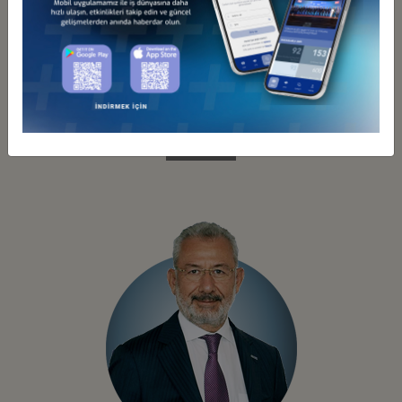
EBRU ÖZDEMİR
Üye
Özgeçmiş