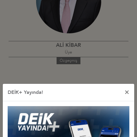
ALİ KİBAR
Üye
Özgeçmiş
×
DEİK+ Yayında!