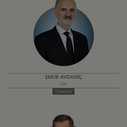
ŞEKİB AVDAGİÇ
Üye
Özgeçmiş