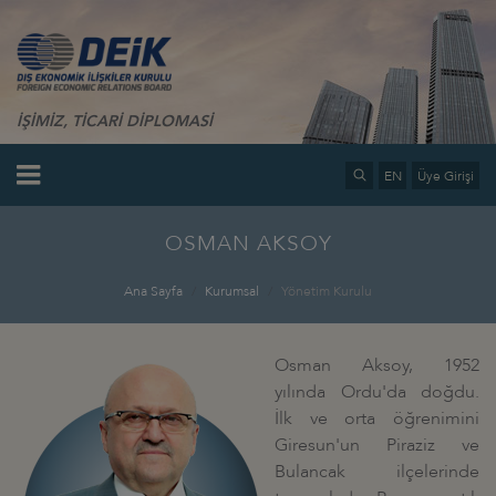
İŞİMİZ, TİCARİ DİPLOMASİ
EN
Üye Girişi
OSMAN AKSOY
Ana Sayfa
Kurumsal
Yönetim Kurulu
Osman Aksoy, 1952
yılında Ordu'da doğdu.
İlk ve orta öğrenimini
Giresun'un Piraziz ve
Bulancak ilçelerinde