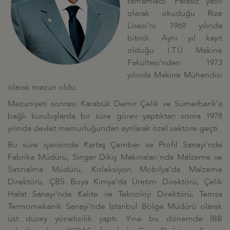
tamamladı. Parasız yatılı
olarak okuduğu Rize
Lisesi'ni 1969 yılında
bitirdi. Aynı yıl kayıt
olduğu İ.T.Ü Makine
Fakültesi'nden 1973
yılında Makine Mühendisi
olarak mezun oldu.
Mezuniyeti sonrası Karabük Demir Çelik ve Sümerbank'a
bağlı kuruluşlarda bir süre görev yaptıktan sonra 1978
yılında devlet memurluğundan ayrılarak özel sektöre geçti.
Bu süre içerisinde Kartaş Çember ve Profil Sanayi'nde
Fabrika Müdürü, Singer Dikiş Makinaları'nda Malzeme ve
Satınalma Müdürü, Koleksiyon Mobilya'da Malzeme
Direktörü, ÇBS Boya Kimya'da Üretim Direktörü, Çelik
Halat Sanayi'nde Kalite ve Teknoloji Direktörü, Temsa
Termomekanik Sanayi'nde İstanbul Bölge Müdürü olarak
üst düzey yöneticilik yaptı. Yine bu dönemde İBB