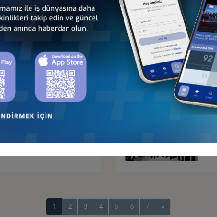
2025 YILI SEÇİMLİ OLAĞAN
TÜ
RI VE TİCARİ DİPLOMASİ
20
7 OCAK 2026, İSTANBUL
S SUMMIT", 17 KASIM 2025,
“E
KA
nseyleri
1
2
3
4
5
6
7
»