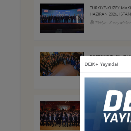
TÜRKİYE-KUZEY MAK
HAZİRAN 2026, İSTA
Türkiye - Kuzey Make
PORTEKİZ-TÜRKİYE 
8 NİSAN 2026, LİZBO
DEİK+ Yayında!
Türkiye - Portekiz İş K
7. TÜRKİYE-AZERBAY
FORUMU, 26 ŞUBAT 2
GÜRCİSTAN
Türkiye - Avrasya İş K