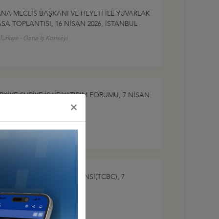
NA MECLİS BAŞKANI VE HEYETİ İLE YUVARLAK
SA TOPLANTISI, 16 NİSAN 2026, İSTANBUL
Türkiye - Gana İş Konseyi
RKİYE-SURİYE İŞ VE YATIRIM FORUMU, 7 NİSAN
×
26, İSTANBUL
Türkiye - Suriye İş Konseyi
I. TÜRKİYE-ÇİN İŞ KONFERANSI(TCBC), 7
BAT2026, İSTANBUL
Türkiye - Çin İş Konseyi