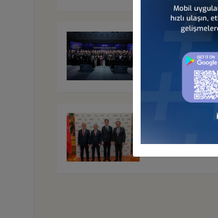
DEİK İŞ KONSEYLERİ 
MALİ GENEL KURULLA
ÖDÜLLERİ TÖRENİ, 1
"EU-TÜRKİYE BUSINES
BRUKSEL
Türkiye - Avrupa İş Ko