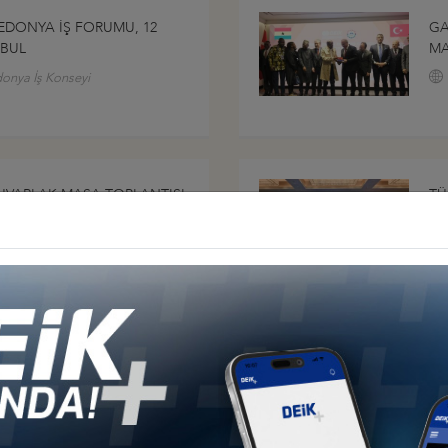
EDONYA İŞ FORUMU, 12
GA
NBUL
MA
donya İş Konseyi
YUVARLAK MASA TOPLANTISI,
TÜ
N
20
onseyi
CAN-GÜRCİSTAN İŞ
II
026, TSINANDALI-
ŞU
onseyleri