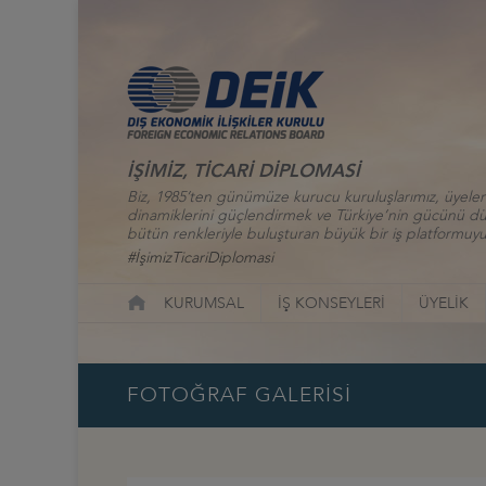
İŞİMİZ, TİCARİ DİPLOMASİ
Biz, 1985’ten günümüze kurucu kuruluşlarımız, üyelerim
dinamiklerini güçlendirmek ve Türkiye’nin gücünü düny
bütün renkleriyle buluşturan büyük bir iş platformuyu
#İşimizTicariDiplomasi
KURUMSAL
İŞ KONSEYLERİ
ÜYELİK
FOTOĞRAF GALERİSİ