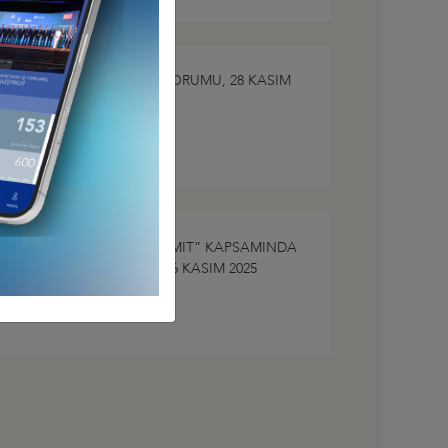
RKİYE-FAS İŞ VE YATIRIM FORUMU, 28 KASIM
25, İSTANBUL
Türkiye - Fas İş Konseyi
U-TÜRKİYE BUSİNESS SUMMIT” KAPSAMINDA
RŞILAMA RESEPSİYONU, 16 KASIM 2025
Dünya Türk İş Konseyi