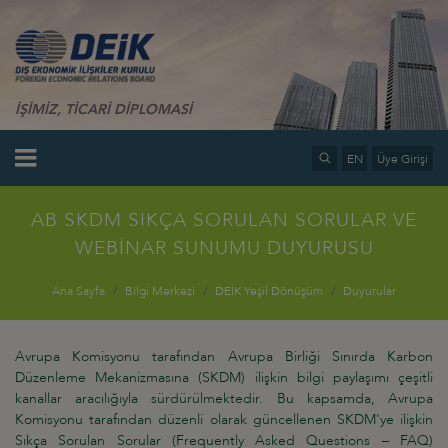
İŞİMİZ, TİCARİ DİPLOMASİ
EN
Üye Girişi
AB SKDM SIKÇA SORULAN SORULAR VE
WEBİNAR SUNUMU DUYURUSU
Ana Sayfa
Bilgi Merkezi
DEİK Yeşil Dönüşüm
Duyurular
Avrupa Komisyonu tarafından Avrupa Birliği Sınırda Karbon
Düzenleme Mekanizmasına (SKDM) ilişkin bilgi paylaşımı çeşitli
kanallar aracılığıyla sürdürülmektedir. Bu kapsamda, Avrupa
Komisyonu tarafından düzenli olarak güncellenen SKDM'ye ilişkin
Sıkça Sorulan Sorular (Frequently Asked Questions – FAQ)