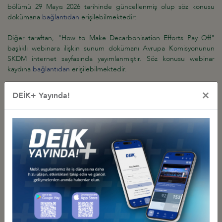
bölümü 29 Mayıs 2026 tarihinde güncellenmiş olup söz konusu
dokümana
bağlantıdan
erişilebilmektedir:
Diğer taraftan, "How to Make Decarbonisation Efforts Pay Off"
başlıklı webinara ilişkin sunum dokümanı Avrupa Komisyonunun
SKDM internet sayfasında yayımlanmıştır. Söz konusu webinar
kaydına
bağlantıdan
erişilebilmektedir.
×
DEİK+ Yayında!
Diğer Duyurular
AB ORMANSIZLAŞMANIN ÖNLENMESİ MEVZUATI
KAPSAMINDA İKİ YENİ UYGULAMANIN KABUL EDİLMESİ
31 Temmuz 2026 Cuma
AB ZORLA ÇALIŞTIRMA TEK PORTALI