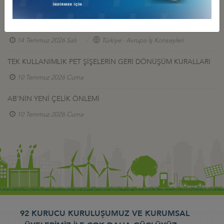
14 Temmuz 2026 Salı
Türkiye - Avrupa İş Konseyleri
AB ÇEVRE KONSEYİ SONUÇLARI
14 Temmuz 2026 Salı
Türkiye - Avrupa İş Konseyleri
TEK KULLANIMLIK PET ŞİŞELERİN GERİ DÖNÜŞÜM KURALLARI
10 Temmuz 2026 Cuma
AB'NİN YENİ ÇELİK ÖNLEMİ
10 Temmuz 2026 Cuma
92 KURUCU KURULUŞUMUZ VE KURUMSAL