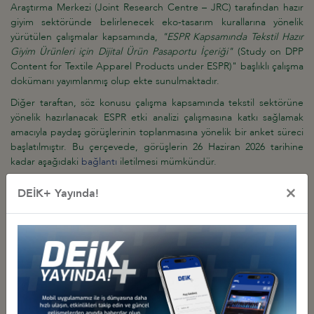
Araştırma Merkezi (Joint Research Centre – JRC) tarafından hazır
giyim sektöründe belirlenecek eko-tasarım kurallarına yönelik
yürütülen çalışmalar kapsamında,
"ESPR Kapsamında Tekstil Hazır
Giyim Ürünleri
için Dijital Ürün Pasaportu İçeriği"
(Study on DPP
Content for Textile Apparel Products under ESPR)" başlıklı çalışma
dokümanı yayımlanmış olup ekte sunulmaktadır.
Diğer taraftan, söz konusu çalışma kapsamında tekstil sektörüne
yönelik hazırlanacak ESPR etki analizi çalışmasına katkı sağlamak
amacıyla paydaş görüşlerinin toplanmasına yönelik bir anket süreci
başlatılmıştır. Bu çerçevede, görüşlerin 26 Haziran 2026 tarihine
kadar aşağıdaki
bağlantı
iletilmesi mümkündür.
×
DEİK+ Yayında!
İlgili Dosyalar
Study on DPP content for textile apparel products under ESPR