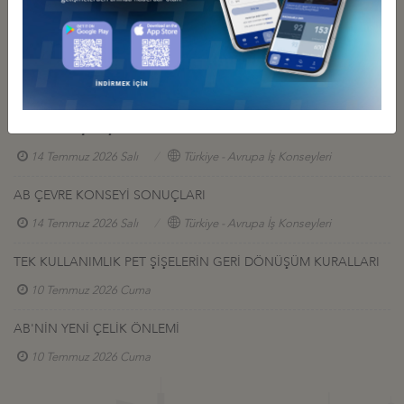
Diğer Duyurular
AB ORMANSIZLAŞMANIN ÖNLENMESİ MEVZUATI
KAPSAMINDA İKİ YENİ UYGULAMANIN KABUL EDİLMESİ
31 Temmuz 2026 Cuma
AB ZORLA ÇALIŞTIRMA TEK PORTALI
14 Temmuz 2026 Salı
Türkiye - Avrupa İş Konseyleri
AB ÇEVRE KONSEYİ SONUÇLARI
14 Temmuz 2026 Salı
Türkiye - Avrupa İş Konseyleri
TEK KULLANIMLIK PET ŞİŞELERİN GERİ DÖNÜŞÜM KURALLARI
10 Temmuz 2026 Cuma
AB'NİN YENİ ÇELİK ÖNLEMİ
10 Temmuz 2026 Cuma