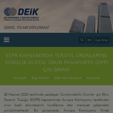
İŞİMİZ, TİCARİ DİPLOMASİ
EN
Üye Girişi
ESPR KAPSAMINDA TEKSTİL ÜRÜNLERİNE
YÖNELİK DİJİTAL ÜRÜN PASAPORTU (DPP)
ÇALIŞMASI
Ana Sayfa
Bilgi Merkezi
DEİK Yeşil Dönüşüm
Duyurular
28 Haziran 2024 tarihinde yasalaşan Sürdürülebilir Ürünler için Eko-
Tasarım Tüzüğü (ESPR) kapsamında Avrupa Komisyonu tarafından
ürün bazlı eko-tasarım kurallarına dair mevzuat çalışmaları
yürütülmektedir. Bu çerçevede, Avrupa Komisyonu Ortak