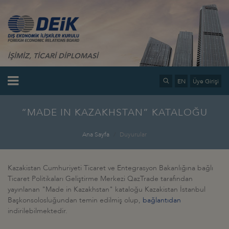
İŞİMİZ, TİCARİ DİPLOMASİ
EN
Üye Girişi
“MADE IN KAZAKHSTAN” KATALOĞU
Ana Sayfa
Duyurular
Kazakistan Cumhuriyeti Ticaret ve Entegrasyon Bakanlığına bağlı
Ticaret Politikaları Geliştirme Merkezi QazTrade tarafından
yayınlanan "Made in Kazakhstan" kataloğu Kazakistan İstanbul
Başkonsolosluğundan temin edilmiş olup,
bağlantıdan
indirilebilmektedir.