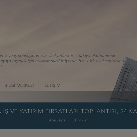
iz ve iş konseylerimizle, faaliyetlerimizi Türkiye ekonomisinin
aya taşımak için aralıksız sürdürüyoruz. Biz, Türk özel sektörünü
z.
BİLGİ MERKEZİ
İLETİŞİM
Ş VE YATIRIM FIRSATLARI TOPLANTISI, 24 KA
Ana Sayfa
Etkinlikler