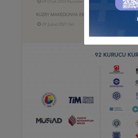
09 Ocak 2023 Pazartesi
Türkiye - Kuzey Maked
KUZEY MAKEDONYA EKONOMİ BAKANI İLE TOPLAN
09 Şubat 2021 Salı
Türkiye - Kuzey Makedonya 
92 KURUCU KUR