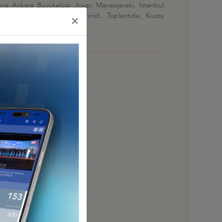
nya Ankara Büyükelçisi Jovan Manasijevski, İstanbul
de İstanbul'da gerçekleştirildi. Toplantıda, Kuzey
×