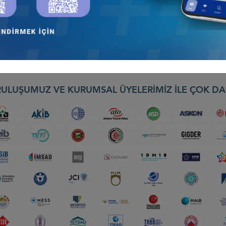
onya İş Konseyi
TI, 9 ŞUBAT 2021, İSTANBUL
İş Konseyi
ULUŞUMUZ VE KURUMSAL ÜYELERİMİZ İLE ÇOK DA