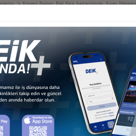
oplantısı, İş Konseyi Başkanı Bilal Kara başkanlığında, Kuzey Makedo
omi Müşaviri Suzana Tuneva'nın katılımlarıyla 24 Kasım 2023 tarihin
ilerin artırılması ele alındı.
er
nya İş Konseyi
UL’DA GERÇEKLEŞTİRİLDİ
nya İş Konseyi
E GERÇEKLEŞTİRİLDİ
donya İş Konseyi
NIŞMA TOPLANTISI, 9 OCAK 2023, ANKARA