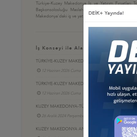
Türkiye-Kuzey Makedonya İş ve Yatırım Fırsatları T
Başkonsolosluğu Maslahatgüzarı Iljaz Feta ve Ekon
DEİK+ Yayında!
Makedonya'daki iş ve yatırım fırsatları ile ikili ticari ilişk
İş Konseyi ile Alakalı Diğer Etkinlikl
TÜRKİYE-KUZEY MAKEDONYA İŞ FORUMU
12 Haziran 2026 Cuma
Türkiye - Kuzey Makedo
TÜRKİYE-KUZEY MAKEDONYA İŞ FORUMU, İSTANB
12 Haziran 2026 Cuma
Türkiye - Kuzey Makedo
KUZEY MAKEDONYA-TÜRKİYE İŞ FORUMU ÜSKÜP’T
26 Aralık 2024 Perşembe
Türkiye - Kuzey Make
KUZEY MAKEDONYA ANKARA BÜYÜKELÇİSİ İLE TA