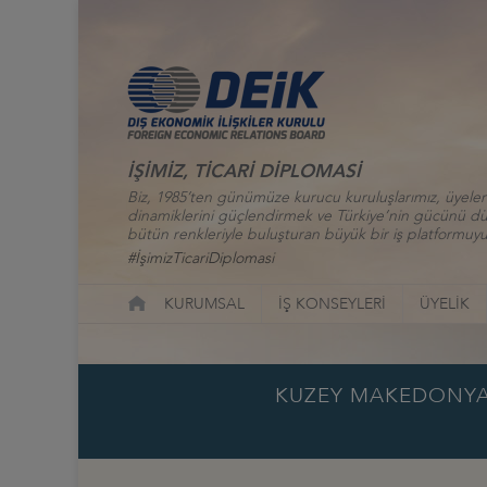
İŞİMİZ, TİCARİ DİPLOMASİ
Biz, 1985’ten günümüze kurucu kuruluşlarımız, üyelerim
dinamiklerini güçlendirmek ve Türkiye’nin gücünü düny
bütün renkleriyle buluşturan büyük bir iş platformuyu
#İşimizTicariDiplomasi
KURUMSAL
İŞ KONSEYLERİ
ÜYELİK
KUZEY MAKEDONYA İ