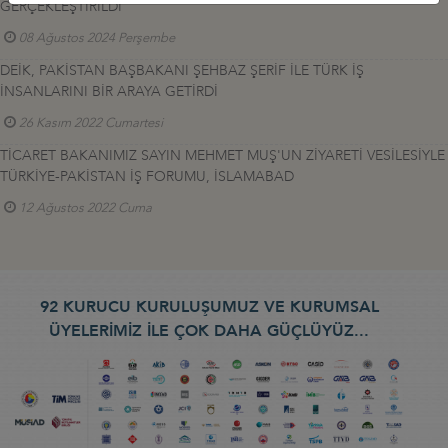
GERÇEKLEŞTİRİLDİ
08 Ağustos 2024 Perşembe
DEİK, PAKİSTAN BAŞBAKANI ŞEHBAZ ŞERİF İLE TÜRK İŞ
İNSANLARINI BİR ARAYA GETİRDİ
26 Kasım 2022 Cumartesi
TİCARET BAKANIMIZ SAYIN MEHMET MUŞ'UN ZİYARETİ VESİLESİYLE
TÜRKİYE-PAKİSTAN İŞ FORUMU, İSLAMABAD
12 Ağustos 2022 Cuma
92 KURUCU KURULUŞUMUZ VE KURUMSAL
ÜYELERİMİZ İLE ÇOK DAHA GÜÇLÜYÜZ...