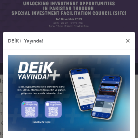
×
DEİK+ Yayında!
İş Konseyi ile Alakalı Diğer Etkinlikler
TÜRKİYE-PAKİSTAN İŞ FORUMU
04 Temmuz 2026 Cumartesi
TÜRKİYE-PAKİSTAN TİCARET HACMİ HEDEFİ 5 MİLYAR DOLAR
13 Şubat 2025 Perşembe
PAKİSTAN-TÜRKİYE YUVARLAK MASA TOPLANTISI İSLAMABAD’DA