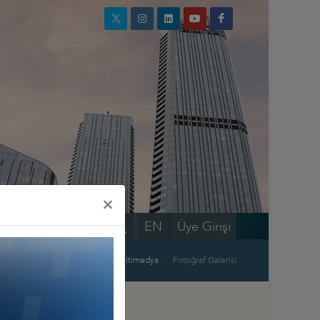
×
EN
Üye Girişi
Ana Sayfa
Bilgi Merkezi
Multimedya
Fotoğraf Galerisi