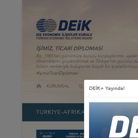
İŞİMİZ, TİCARİ DİPLOMASİ
Biz, 1985’ten günümüze kurucu kuruluşlarımız, üyelerim
dinamiklerini güçlendirmek ve Türkiye’nin gücünü düny
bütün renkleriyle buluşturan büyük bir iş platformuyu
#İşimizTicariDiplomasi
KURUMSAL
İŞ KONSEYLERİ
ÜYELİK
DEİK+ Yayında!
TÜRKİYE-AFRİKA EKONOMİ VE İŞ