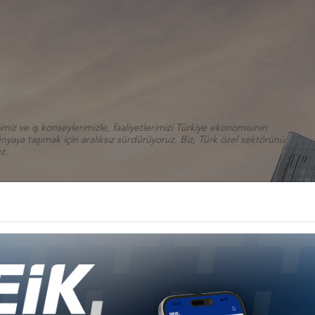
iz ve iş konseylerimizle, faaliyetlerimizi Türkiye ekonomisinin
aya taşımak için aralıksız sürdürüyoruz. Biz, Türk özel sektörünü
z.
BİLGİ MERKEZİ
İLETİŞİM
 FORUMU