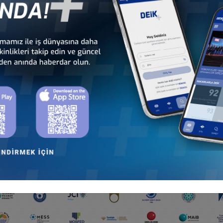
ULUŞUMUZ VE KURUMSAL ÜYELERİMİZ İLE ÇOK DA