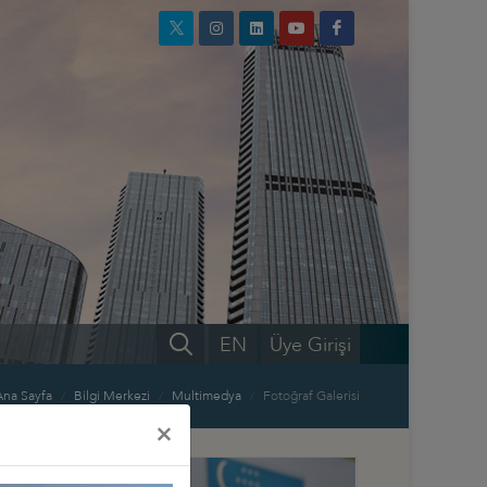
EN
Üye Girişi
Ana Sayfa
Bilgi Merkezi
Multimedya
Fotoğraf Galerisi
×