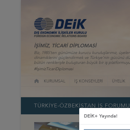
İŞİMİZ, TİCARİ DİPLOMASİ
Biz, 1985’ten günümüze kurucu kuruluşlarımız, üyelerim
dinamiklerini güçlendirmek ve Türkiye’nin gücünü düny
bütün renkleriyle buluşturan büyük bir iş platformuyu
#İşimizTicariDiplomasi
KURUMSAL
İŞ KONSEYLERİ
ÜYELİK
TÜRKİYE-ÖZBEKİSTAN İŞ FORUMU,
DEİK+ Yayında!