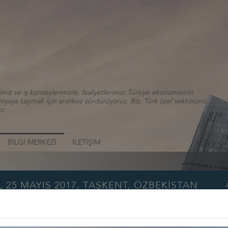
iz ve iş konseylerimizle, faaliyetlerimizi Türkiye ekonomisinin
aya taşımak için aralıksız sürdürüyoruz. Biz, Türk özel sektörünü
z.
BİLGİ MERKEZİ
İLETİŞİM
 25 MAYIS 2017, TAŞKENT, ÖZBEKİSTAN