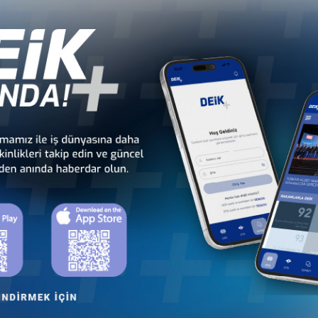
ULUŞUMUZ VE KURUMSAL ÜYELERİMİZ İLE ÇOK DA