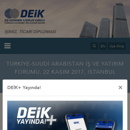
İŞİMİZ, TİCARİ DİPLOMASİ
EN
Üye Girişi
TÜRKİYE-SUUDİ ARABİSTAN İŞ VE YATIRIM
FORUMU, 22 KASIM 2017, İSTANBUL
Ana Sayfa
Bilgi Merkezi
Multimedya
Fotoğraf Galerisi
×
DEİK+ Yayında!