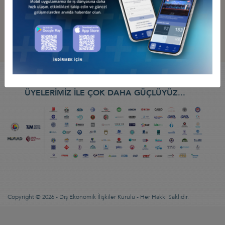
92 KURUCU KURULUŞUMUZ VE KURUMSAL
ÜYELERİMİZ İLE ÇOK DAHA GÜÇLÜYÜZ...
Copyright © 2026 - Dış Ekonomik İlişkiler Kurulu - Her Hakkı Saklıdır.