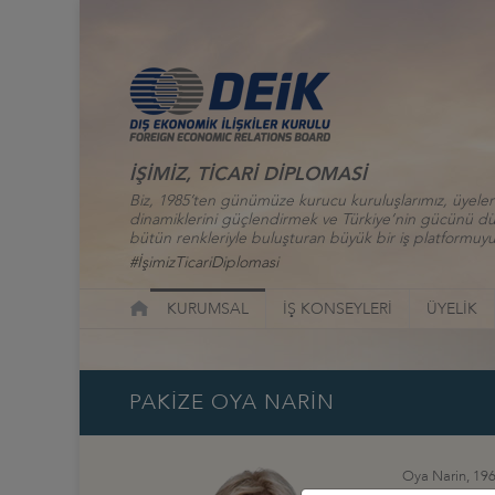
İŞİMİZ, TİCARİ DİPLOMASİ
Biz, 1985’ten günümüze kurucu kuruluşlarımız, üyelerim
dinamiklerini güçlendirmek ve Türkiye’nin gücünü düny
bütün renkleriyle buluşturan büyük bir iş platformuyu
#İşimizTicariDiplomasi
KURUMSAL
İŞ KONSEYLERİ
ÜYELİK
PAKİZE OYA NARİN
Oya Narin, 196