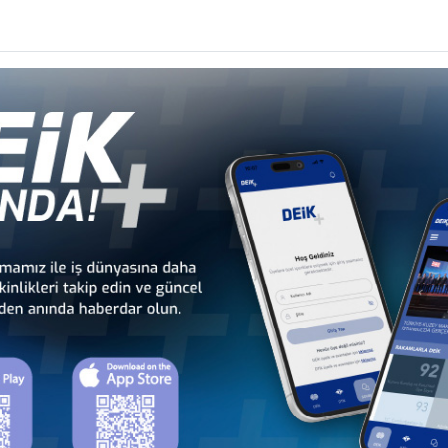
ı bitirdikten sonra; İsviçre'de ve USA'da çeşitli otellerde çalışmıştır. İngilizce v
şma hayatına 1986 yılında Narin Pazarlama İhr.İth.A.Ş.'de başlamıştır. 1989 yılın
ekstil A.Ş. ve Marmaris Martı Otel İşletmeleri A.Ş. ‘de Yönetim Kurulu Üyeliği, 
i yürütmüştür.
tmeleri A.Ş. Yönetim Kurulu Başkanı
imenkul Yatırım Ortaklığı A.Ş. Yönetim Kurulu Üyesi
ım A.Ş. Yönetim Kurulu Başkanı
 Otizm Erken Tanı ve Eğitim Vakfı Kurucu Üye–Yönetim Kurulu Üyesi
yürütmektedir.
ıf ve Dernekler :
 Turizm Yatırımcıları Derneği – Başkan
 Başkan Yardımcısı
u Üyesi
dek Üyesi
kanı ve Denetim Kurulu Üyesi