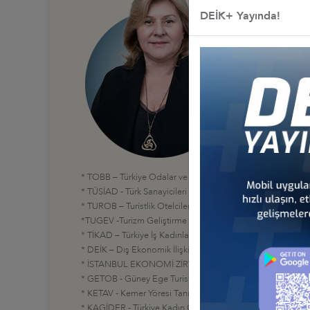
Öğrenim hayatın
DEİK+ Yayında!
Türkiye'de çalı
1989'da Narin T
çeşitli görevler
Halen;
Martı Otel İşle
Martı GYO Gayr
Lila Müzik Yap
TOHUM -Türkiye
görevlerini de 
Üye Olduğu Vak
* TTYD -Türkiye
* TOBB – Türkiye Odalar ve Borsalar Birliği -Turizm Meclis
* TÜSİAD - Türk Sanayicileri ve İş İnsanları Derneği – Üye
* TUROB – Turistlik Otelciler ve İşletmeciler Birliği – Üye
*TUGEV -Turizm Geliştirme ve Eğitim Vakfı - Yönetim Kurul
* TİKAD – Türkiye İş Kadınları Derneği – Yönetim Kurulu Ye
* DEİK – Dış Ekonomik İlişkiler Kurulu- Kurucu Kuruluş Baş
* İSTANBUL EKONOMİ ZİRVESİ - Yönetim Kurulu Üyesi
* GETOB - Güney Ege Turistlik Otelciler Birliği- Üye
* KETAV - Kemer Yöresi Tanıtım Vakfı- Üye
* KAGİDER - Türkiye Kadın Girişimciler Derneği - Üye