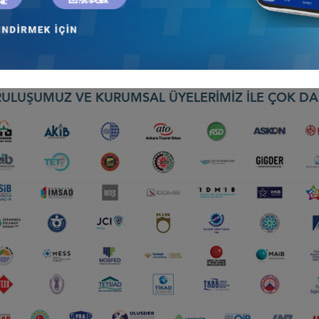
ULUŞUMUZ VE KURUMSAL ÜYELERİMİZ İLE ÇOK DA