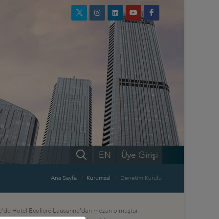
EN
Üye Girişi
Ana Sayfa
Kurumsal
Denetim Kurulu
çre'de Hotel Ecolieré Lausanne'dan mezun olmuştur.