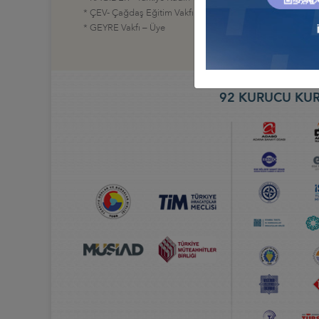
* ÇEV- Çağdaş Eğitim Vakfı – Mütevelli Heyet Üyesi
* GEYRE Vakfı – Üye
92 KURUCU KUR