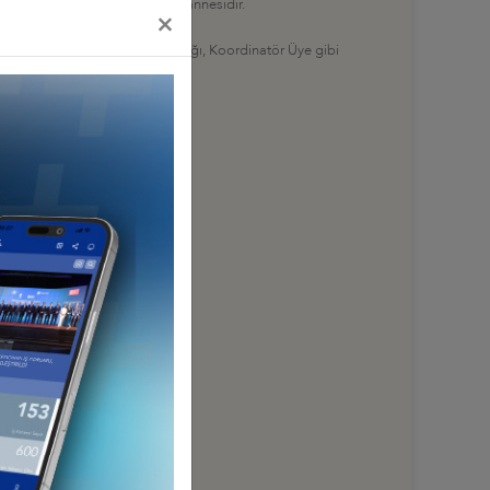
e Fransızca bilen Narin, 2 çocuk annesidir.
×
da İhracat Sorumlusu olmuştur.
Yönetim Kurulu Başkan Yardımcılığı, Koordinatör Üye gibi