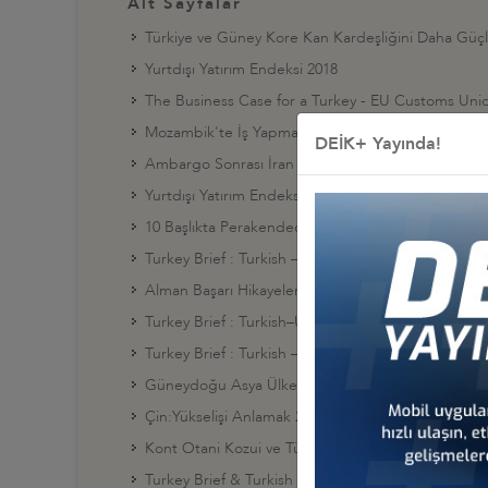
Alt Sayfalar
Türkiye ve Güney Kore Kan Kardeşliğini Daha Güçl
Yurtdışı Yatırım Endeksi 2018
The Business Case for a Turkey - EU Customs Unio
Mozambik'te İş Yapma Rehberi
DEİK+ Yayında!
Ambargo Sonrası İran Ekonomik ve Ticari Etki Anali
Yurtdışı Yatırım Endeksi 2016
10 Başlıkta Perakendecilikte Yurtdışı Açılımı-2014
Turkey Brief : Turkish – U.S. Relations 2008
Alman Başarı Hikayeleri
Turkey Brief : Turkish–U.S. Relations 2009
Turkey Brief : Turkish –U.S. Relations 2010
Güneydoğu Asya Ülkeleri Birliği (ASEAN) Raporu 
Çin:Yükselişi Anlamak 2009
Kont Otani Kozui ve Türk Japon Ticari İlişkilerinin
Turkey Brief & Turkish – Canadian Relations 2009