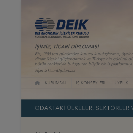
İŞİMİZ, TİCARİ DİPLOMASİ
Biz, 1985’ten günümüze kurucu kuruluşlarımız, üyelerim
dinamiklerini güçlendirmek ve Türkiye’nin gücünü düny
bütün renkleriyle buluşturan büyük bir iş platformuyu
#İşimizTicariDiplomasi
KURUMSAL
İŞ KONSEYLERİ
ÜYELİK
ODAKTAKİ ÜLKELER, SEKTÖRLER V