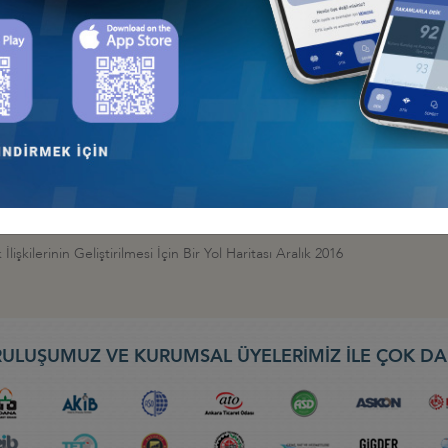
s in the Foreign Trade of the USA ,Germany and Turkey 2010
işkilerinin Geliştirilmesi İçin Bir Yol Haritası Aralık 2016
ULUŞUMUZ VE KURUMSAL ÜYELERİMİZ İLE ÇOK DA