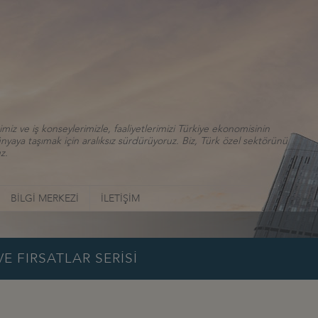
iz ve iş konseylerimizle, faaliyetlerimizi Türkiye ekonomisinin
aya taşımak için aralıksız sürdürüyoruz. Biz, Türk özel sektörünü
z.
BİLGİ MERKEZİ
İLETİŞİM
E FIRSATLAR SERİSİ