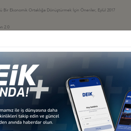
ü Bir Ekonomik Ortaklığa Dönüştürmek İçin Öneriler, Eylül 2017
n 2.0
zi, Haziran 2016
2008
 Başlangıç Dönemi (2010)