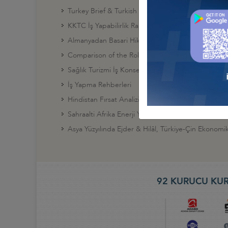
Turkey Brief & Turkish – Canadian Relations 2010
KKTC İş Yapabilirlik Raporu
Almanyadan Basari Hikayeleri
Comparison of the Roles of Neıghboring Countrie
Sağlık Turizmi İş Konseyi Tanıtım Broşürü
İş Yapma Rehberleri
Hindistan Fırsat Analizi, Nisan 2017
Sahraalti Afrika Enerji Yatirim Ortamı 2017
Asya Yüzyılında Ejder & Hilâl, Türkiye-Çin Ekonomik İl
92 KURUCU KUR