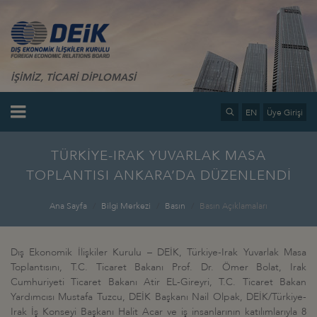
İŞİMİZ, TİCARİ DİPLOMASİ
EN
Üye Girişi
TÜRKİYE-IRAK YUVARLAK MASA
TOPLANTISI ANKARA’DA DÜZENLENDİ
Ana Sayfa
Bilgi Merkezi
Basın
Basın Açıklamaları
Dış Ekonomik İlişkiler Kurulu – DEİK, Türkiye-Irak Yuvarlak Masa
Toplantısını, T.C. Ticaret Bakanı Prof. Dr. Ömer Bolat, Irak
Cumhuriyeti Ticaret Bakanı Atir EL-Gireyri, T.C. Ticaret Bakan
Yardımcısı Mustafa Tuzcu, DEİK Başkanı Nail Olpak, DEİK/Türkiye-
Irak İş Konseyi Başkanı Halit Acar ve iş insanlarının katılımlarıyla 8