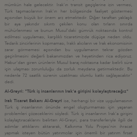
mümkün hale gelecektir. Irak'ın transit geçişlerine izin vermesi,
Türk taşımacılarının Irak'ın her bölgesinde faaliyet göstermesi
açısından büyük bir önem arz etmektedir. Diğer taraftan yaklaşık
bir aya yakındır sıkıntı çekilen konu olan tırların sınırda
mühürlenmesi ve bunun Musul'daki gümrük noktasında kontrol
edilmesi uygulaması, karşılıklı ticaretimizde düşüşe neden oldu.
Tedarik zincirlerinin kopmaması, Iraklı alıcıların ve Irak ekonomisinin
zarar görmemesi açısından bu uygulamanın tekrar gözden
geçirilmesini değerli bakanımızdan ve heyetinden rica ediyoruz.
Habur'dan giren ürünlerin Musul baraj noktasına kadar belirli süre
için ulaşması zorunluluğu da zorluk meydana getirmektedir. Bu
nedenle 72 saatlik sürenin uzatılması olumlu katkı sağlayacaktır"
dedi.
Al-Greyri: "Türk iş insanlarının Irak'a girişini kolaylaştıracağız"
Irak Ticaret Bakanı Al-Greyri
ise, herhangi bir vize uygulamasının
Türk iş insanlarının önünde engel oluşturmaması için yaşanan
problemleri çözeceklerini söyledi. Türk iş insanlarının Irak'a girişini
kolaylaştıracaklarını belirten Al-Greyri, para transferleriyle ilgili de
adımlar attıklarını aktararak, Kalkınma Yolu Projesi'nin ihracat
yapmak isteyen bütün yatırımcılar için önemli bir yatırım fırsat