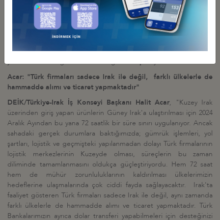
km demiryolu ve otoyolla Türkiye
'
yi Basra Körfezi
'
ndeki Faw
Limanı'na bağlayacak Kalkınma Yolu Projesi hepimiz için önemli ve
Projede Türk firmalarına verilecek pozitif öncelik de beklentimiz.
Enerji, iş birliğini artırmamız gereken bir diğer önemli alan.
Kalkınma yolu sürecini, karşılıklı yatırımlarla aynı zamanda bir enerji
yolu olarak da değerlendirebileceğimizi düşünüyorum" dedi.
Acar: "
Türk firmaları sadece Irak ile değil, farklı ülkelerle de
hammadde alımı ve ticaret yapmaktadır"
DEİK/Türkiye-Irak İş Konseyi Başkanı Halit Acar
, "Kuzey Irak
üzerinden giriş yapan ürünlerin Güney Irak'a ulaştırılması için 2024
Aralık Ayından bu yana 72 saatlik bir süre sınırı uygulanıyor. Ancak
sahadaki gerçek durumlara baktığımızda; gümrük işlemleri, yol
şartları, lojistik ve geçmişteki yapılanmadan dolayı Türk firmalarının
lojistik merkezlerinin Kuzeyde olması, süreçlerin bu zaman
diliminde tamamlanmasını oldukça güçleştiriyordu. Hem 72 saat
hem de mühür zorunluluklarının kaldırılması ülkelerimizin
hedeflerine ulaşmalarında çok ciddi fayda sağlayacaktır. Irak'ta
faaliyet gösteren Türk firmaları sadece Irak ile değil, aynı zamanda
farklı ülkelerle de hammadde alımı ve ticaret yapmaktadır. Türk
Bankalarımızın ayrıca dolar transferi yapabilmeleri için desteğinizi