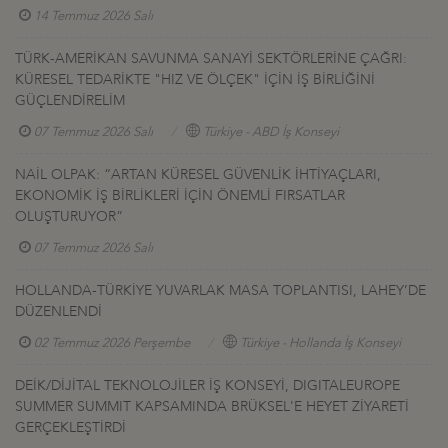
14 Temmuz 2026 Salı
TÜRK-AMERİKAN SAVUNMA SANAYİ SEKTÖRLERİNE ÇAĞRI:
KÜRESEL TEDARİKTE "HIZ VE ÖLÇEK" İÇİN İŞ BİRLİĞİNİ
GÜÇLENDİRELİM
07 Temmuz 2026 Salı
Türkiye - ABD İş Konseyi
NAİL OLPAK: “ARTAN KÜRESEL GÜVENLİK İHTİYAÇLARI,
EKONOMİK İŞ BİRLİKLERİ İÇİN ÖNEMLİ FIRSATLAR
OLUŞTURUYOR”
07 Temmuz 2026 Salı
HOLLANDA-TÜRKİYE YUVARLAK MASA TOPLANTISI, LAHEY’DE
DÜZENLENDİ
02 Temmuz 2026 Perşembe
Türkiye - Hollanda İş Konseyi
DEİK/DİJİTAL TEKNOLOJİLER İŞ KONSEYİ, DIGITALEUROPE
SUMMER SUMMIT KAPSAMINDA BRÜKSEL'E HEYET ZİYARETİ
GERÇEKLEŞTİRDİ