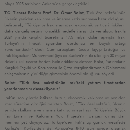
Mayıs 2025 tarihinde Ankara'da gerçekleştirildi.
T.C. Ticaret Bakanı Prof. Dr. Ömer Bolat,
Türk özel sektörünün
ülkenin yeniden kalkınma ve imarına katkı sunmaya hazır olduğunu
belirterek, "Türkiye ve Irak arasındaki ekonomik ve ticari ilişkilerin
daha da gelişmesinin öncelikli hedefleri arasında yer alıyor. Irak'la
2024 yılında karşılıklı ticaretimiz 17,5 milyar doları aşmıştır. Irak,
Türkiye'nin ihracat açısından dördüncü en büyük ortağı
konumundadır" dedi. Cumhurbaşkanı Recep Tayyip Erdoğan ve
Irak Başbakanı Muhammed Şiya es-Sudani'nin iki ülke için 30 milyar
dolarlık ikili ticaret hedefi belirlediklerini aktaran Bolat, Yatırımların
Karşılıklı Teşviki ve Korunması ile Çifte Vergilendirmenin Önlenmesi
anlaşmalarının yürürlüğe girmesinin önemli olduğunu söyledi.
Bolat: "Türk özel sektörünün Irak'taki yatırım fırsatlardan
yararlanmasını destekliyoruz"
Irak'ın son yıllarda istikrar, huzur, ekonomik kalkınma ve yeniden
imar sürecine girdiğini belirten Bolat, "Türk özel sektörü, ülkenin
yeniden kalkınma ve imarına katkı sunmaya hazır. Türkiye'nin Büyük
Fav Limanı ve Kalkınma Yolu Projesi'nin parçası olmasından
memnuniyet duyuyoruz. Türkiye'den Irak'a üç günlük mesafede
Körfez'e, Körfez'den de Avrupa'ya 8-10 gün içinde ulaşmak