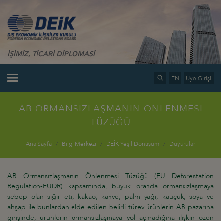
İŞİMİZ, TİCARİ DİPLOMASİ
EN
Üye Girişi
AB ORMANSIZLAŞMANIN ÖNLENMESİ
TÜZÜĞÜ
Ana Sayfa
Bilgi Merkezi
DEİK Yeşil Dönüşüm
Duyurular
AB Ormansızlaşmanın Önlenmesi Tüzüğü (EU Deforestation
Regulation-EUDR) kapsamında, büyük oranda ormansızlaşmaya
sebep olan sığır eti, kakao, kahve, palm yağı, kauçuk, soya ve
ahşap ile bunlardan elde edilen belirli türev ürünlerin AB pazarına
girişinde, ürünlerin ormansızlaşmaya yol açmadığına ilişkin özen