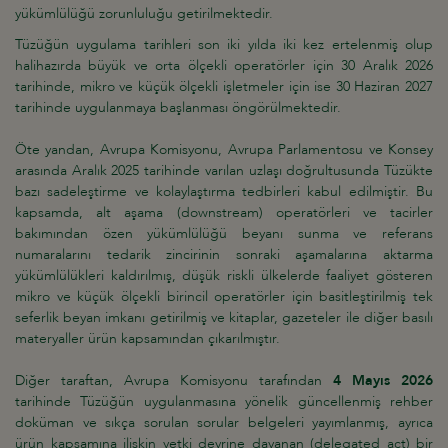
yükümlülüğü zorunluluğu getirilmektedir.
Tüzüğün uygulama tarihleri son iki yılda iki kez ertelenmiş olup
halihazırda büyük ve orta ölçekli operatörler için 30 Aralık 2026
tarihinde, mikro ve küçük ölçekli işletmeler için ise 30 Haziran 2027
tarihinde uygulanmaya başlanması öngörülmektedir.
Öte yandan, Avrupa Komisyonu, Avrupa Parlamentosu ve Konsey
arasında Aralık 2025 tarihinde varılan uzlaşı doğrultusunda Tüzükte
bazı sadeleştirme ve kolaylaştırma tedbirleri kabul edilmiştir. Bu
kapsamda, alt aşama (downstream) operatörleri ve tacirler
bakımından özen yükümlülüğü beyanı sunma ve referans
numaralarını tedarik zincirinin sonraki aşamalarına aktarma
yükümlülükleri kaldırılmış, düşük riskli ülkelerde faaliyet gösteren
mikro ve küçük ölçekli birincil operatörler için basitleştirilmiş tek
seferlik beyan imkanı getirilmiş ve kitaplar, gazeteler ile diğer basılı
materyaller ürün kapsamından çıkarılmıştır.
Diğer taraftan, Avrupa Komisyonu tarafından
4 Mayıs 2026
tarihinde Tüzüğün uygulanmasına yönelik güncellenmiş rehber
doküman ve sıkça sorulan sorular belgeleri yayımlanmış, ayrıca
ürün kapsamına ilişkin yetki devrine dayanan (delegated act) bir