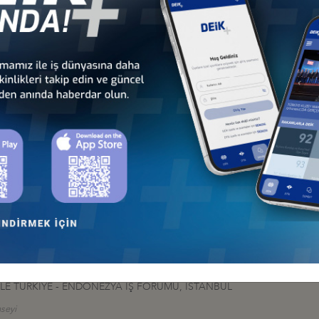
er
I ANKARA’DA GERÇEKLEŞTİRİLDİ
İş Konseyi
 MİLYAR DOLAR
İş Konseyi
İLE TÜRKİYE - ENDONEZYA İŞ FORUMU, İSTANBUL
seyi