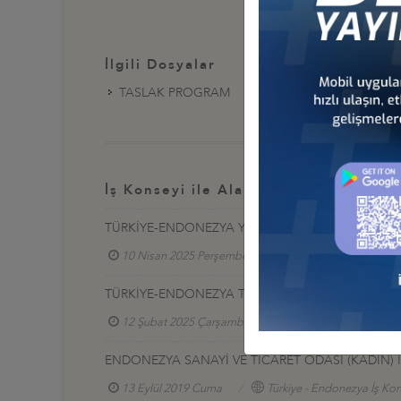
İlgili Dosyalar
TASLAK PROGRAM
İş Konseyi ile Alakalı Diğer Etkinlikl
TÜRKİYE-ENDONEZYA YUVARLAK MASA TOPLANTIS
10 Nisan 2025 Perşembe
Türkiye - Endonezya 
TÜRKİYE-ENDONEZYA TİCARET HACMİ HEDEFİ: 10
12 Şubat 2025 Çarşamba
Türkiye - Endonezya 
ENDONEZYA SANAYİ VE TİCARET ODASI (KADIN) 
13 Eylül 2019 Cuma
Türkiye - Endonezya İş Kon