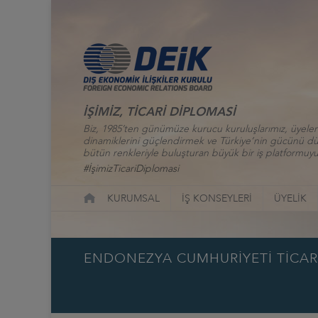
İŞİMİZ, TİCARİ DİPLOMASİ
Biz, 1985’ten günümüze kurucu kuruluşlarımız, üyelerim
dinamiklerini güçlendirmek ve Türkiye’nin gücünü düny
bütün renkleriyle buluşturan büyük bir iş platformuyu
#İşimizTicariDiplomasi
KURUMSAL
İŞ KONSEYLERİ
ÜYELİK
ENDONEZYA CUMHURİYETİ TİCARET