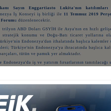
anı Sayın Enggartiasto Lukita'nın katılımları
v
ezya İş Konseyi iş birliği ile
11 Temmuz 2019 Perş
ş Forum
u düzenlenecektir.
rilyon ABD Doları GSYİH ile Asya'nın en hızlı gelişe
i stratejik konumu ve Doğu-Batı ticaret yollarına ol
ürkiye'nin Endonezya'dan ithalatında başlıca kalemler s
nleri; Türkiye'nin Endonezya'ya ihracatında başlıca ka
 parçaları, tütün ve pamuk yer almaktadır.
 Endonezya'da iş ve yatırım fırsatlarının tanıtılacağı
ğıt ve ilgili sektörlerde iş ve yatırım yapan veya ya
atılmak isteyen üyelerimizin,
ivedilikle
https://po
rmaları önemle rica olunur.
ıdır.