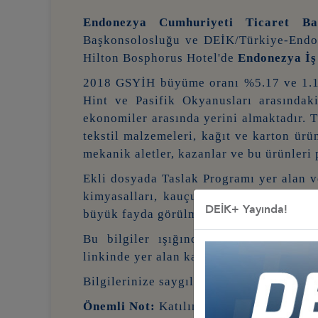
Endonezya Cumhuriyeti Ticaret Bak
Başkonsolosluğu ve DEİK/Türkiye-Endon
Hilton Bosphorus Hotel'de
Endonezya İ
2018 GSYİH büyüme oranı %5.17 ve 1.1 t
Hint ve Pasifik Okyanusları arasındak
ekonomiler arasında yerini almaktadır. T
tekstil malzemeleri, kağıt ve karton ürü
mekanik aletler, kazanlar ve bu ürünleri
Ekli dosyada Taslak Programı yer alan ve
kimyasalları, kauçuk, gıda, baharat, ka
DEİK+ Yayında!
büyük fayda görülmektedir.
Bu bilgiler ışığında anılan foruma k
linkinde yer alan katılım formunu doldu
Bilgilerinize saygılarımla sunarım,
Önemli Not:
Katılım kontenjan ile sınırl