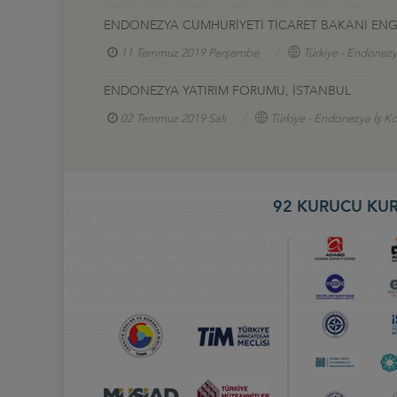
ENDONEZYA CUMHURİYETİ TİCARET BAKANI ENGG
11 Temmuz 2019 Perşembe
Türkiye - Endonezy
ENDONEZYA YATIRIM FORUMU, İSTANBUL
02 Temmuz 2019 Salı
Türkiye - Endonezya İş K
92 KURUCU KUR