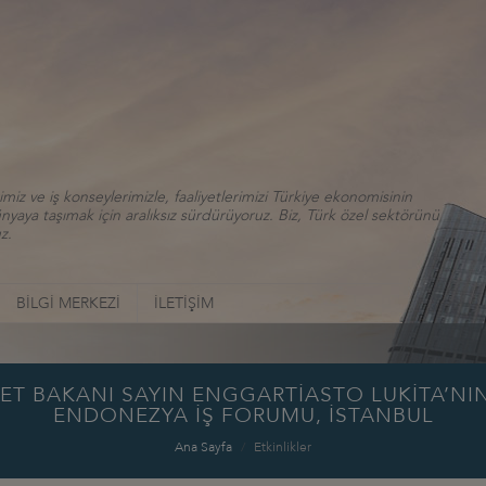
iz ve iş konseylerimizle, faaliyetlerimizi Türkiye ekonomisinin
aya taşımak için aralıksız sürdürüyoruz. Biz, Türk özel sektörünü
z.
BİLGİ MERKEZİ
İLETİŞİM
 BAKANI SAYIN ENGGARTİASTO LUKİTA’NIN TÜ
ENDONEZYA İŞ FORUMU, İSTANBUL
Ana Sayfa
Etkinlikler