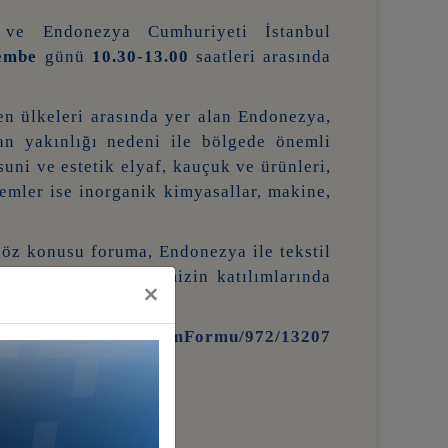
e Endonezya Cumhuriyeti İstanbul
embe
günü
10.30-13.00
saatleri arasında
n ülkeleri arasında yer alan Endonezya,
an yakınlığı nedeni ile bölgede önemli
uni ve estetik elyaf, kauçuk ve ürünleri,
lemler ise inorganik kimyasallar, makine,
 söz konusu foruma, Endonezya ile tekstil
pmak isteyen üyelerimizin katılımlarında
×
rtal.deik.org.tr/KatilimFormu/972/13207