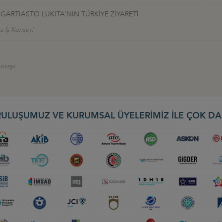
ARTIASTO LUKITA’NIN TÜRKİYE ZİYARETİ
a İş Konseyi
onseyi
ULUŞUMUZ VE KURUMSAL ÜYELERİMİZ İLE ÇOK DA