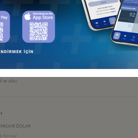
omi ve G20 üyesi olarak ön plana çıkabilecek"
anı Anindya Bakrie ise,
ABD ve Çin arasında yaşanan tarife tartışmaları
ve Türkiye'nin iki önemli ekonomi ve G20 üyesi olarak ön plana çıkabile
likte bugün bu toplantıda olduklarını ifade eden Bakrie
,
iki ülke arası
r yaratacağına inandıklarını vurguladı.
, ikili ekonomik ilişkilere önemli katkılar sağlıyor"
an Karadeniz ise, "
İş Konseyi olarak, karşı kanat kuruluşu KADIN ile ik
 sektörlerinde Türk ve Endonezyalı iş insanları ile çalışma gruplarının 
yi'nin üyesi olan savunmadan enerjiye pek çok firmanın Endonezya'da ak
d ve oldu.
er
 MİLYAR DOLAR
İş Konseyi