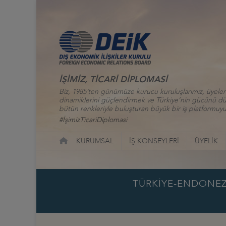
İŞİMİZ, TİCARİ DİPLOMASİ
Biz, 1985’ten günümüze kurucu kuruluşlarımız, üyelerim
dinamiklerini güçlendirmek ve Türkiye’nin gücünü düny
bütün renkleriyle buluşturan büyük bir iş platformuyu
#İşimizTicariDiplomasi
KURUMSAL
İŞ KONSEYLERİ
ÜYELİK
TÜRKİYE-ENDONEZ