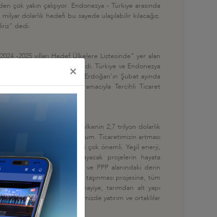
nden çok yakın çalışıyor. Endonezya - Türkiye arasında
 milyar dolarlık hedefi bu sayede ulaşılabilir kılacağız.
iriz" dedi.
024 -2025 yılları Hedef Ülkelere Listesinde" yer alan
e büyük bir önem veriyoruz" dedi. Türkiye ve Endonezya
×
rbaşkanımız Sayın Recep Tayyip Erdoğan'ın Şubat ayında
somut sonuçlara ulaşmak amacıyla Tercihli Ticaret
ar"
 getirmek, hem de her iki ülkenin 2,7 trilyon dolarlık
nsiyelimiz olduğunu düşünüyorum. Ticaretimizin artması
adar çeşitlenerek devam etmesi çok önemli. Yeşil enerji,
larda birbirimize fayda sağlayacak projelerin hayata
erlendirebilir; müteahhitlik ve PPP alanındaki derin
riz. Endonezya'nın başkentinin taşınması projesine, tüm
mek isterim. Enerjiden, sanayiye, tarımdan alt yapı
fazla yararlanmak için ülkemizde yatırım ve ortaklılar