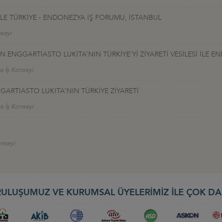
İLE TÜRKİYE - ENDONEZYA İŞ FORUMU, İSTANBUL
seyi
 ENGGARTİASTO LUKİTA’NIN TÜRKİYE'Yİ ZİYARETİ VESİLESİ İLE 
a İş Konseyi
ARTIASTO LUKITA’NIN TÜRKİYE ZİYARETİ
a İş Konseyi
onseyi
ULUŞUMUZ VE KURUMSAL ÜYELERİMİZ İLE ÇOK DA