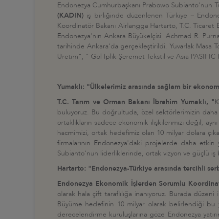
Endonezya Cumhurbaşkanı Prabowo Subianto'nun Türkiy
(KADIN)
iş birliğinde düzenlenen Türkiye – Endo
Koordinatör Bakanı Airlangga Hartarto, T.C. Ticaret
Endonezya'nın Ankara Büyükelçisi Achmad R. Purnama
tarihinde Ankara'da gerçekleştirildi. Yuvarlak Masa 
Üretim", " Göl İplik Şeremet Tekstil ve Asia PASIFIC R
Yumaklı: "Ülkelerimiz arasında sağlam bir ekono
T.C. Tarım ve Orman Bakanı İbrahim Yumaklı, "
K
buluyoruz. Bu doğrultuda, özel sektörlerimizin daha y
ortaklıkların sadece ekonomik ilişkilerimizi değil, ay
hacmimizi, ortak hedefimiz olan 10 milyar dolara çı
firmalarının Endonezya'daki projelerde daha etki
Subianto'nun liderliklerinde, ortak vizyon ve güçlü i
Hartarto: "Endonezya-Türkiye arasında tercihli ser
Endonezya Ekonomik İşlerden Sorumlu Koordina
olarak hala çift taraflılığa inanıyoruz. Burada düze
Büyüme hedefinin 10 milyar olarak belirlendiği bu 
derecelendirme kuruluşlarına göze Endonezya yatırım