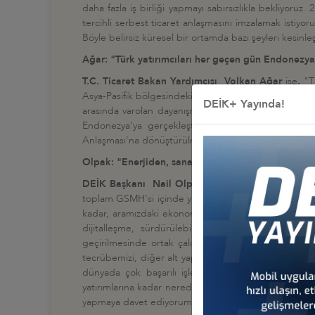
daha fazla iş birliği yapmayı sabırsızlıkla bekliyoru
tercihli serbest ticaret anlaşmasını imzalamak istiyoruz
Böyle belirsiz küresel bir ortamda bazı şeyleri kesinleşt
Ağar: "
Türk yatırımcıları her geçen gün Endonezya'd
T.C. Ticaret Bakan Yardımcısı Volkan Ağar
ise
,
"T
Asya-Pasifik bölgesindeki en önemli ortaklarımızdan b
DEİK+ Yayında!
arasında varolan dayanışma ve iş birliğinin ikili tic
Endonezya'ya gerçekleştirdiği ziyarette müzakere
Anlaşması'na dönüştürülmesine karar verildi. Türk yatı
Olpak: "
Enerjiden, sanayiye, tarımdan alt yapı ya
DEİK Başkanı Nail Olpak
ise, "Endonezya ile 2 mil
toplam GSMH'si içinde yüzde 0,1 seviyesinde olan ikil
kadar, aramızdaki ekonomik ilişkilerin farklı sektörler
dijitalleşme, sürdürülebilirlik ve dayanıklı tedari
geçirilmesinde ortak çalışmalar yapabiliriz. Türkiye
'
n
tecrübemizi, diğer alt yapı projeleri yanı sıra, şehir
dünyada çok başarılı işlere imza atmış müteahhitli
yatırımlarına kadar neredeyse her alanda önemli yatır
yapmaya davet ediyorum" dedi.