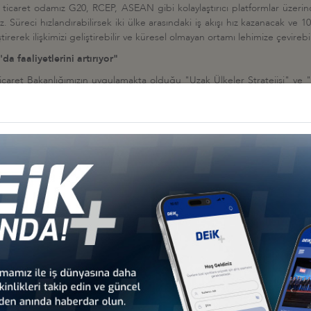
z. 2 ticaret odamız G20, RCEP, ASEAN gibi kolaylaştırıcı platformlar üzeri
. Süreci hızlandırabilirsek iki ülke arasındaki iş akışı hız kazanacak ve 10
irerek ilişkimizi geliştirebilir ve küresel olmayan ortamı lehimize çevirebil
a faaliyetlerini artırıyor"
icaret Bakanlığımızın uygulamakta olduğu "Uzak Ülkeler Stratejisi" ve "2
iri olan Endonezya ile ekonomik ve ticari ilişkilerimizi derinleştirmey
ari ilişkilere de yansımasını arzu ettiklerini dile getiren Ağar, "Cumhu
leri sürmekte olan Serbest Ticaret Anlaşmasının kısa dönemde daha 
rımcıları her geçen gün Endonezya'da faaliyetlerini artırıyor" dedi.
tırımlarına kadar neredeyse her alanda önemli yatırım imkanlarımız v
yar dolar seviyesinde ikili ticaret hacmimiz var ve bunu dengeli bir hale
i ticaretimizi, hedefimiz olan 10 milyar dolar seviyesine artıracak pota
e ve boyutlara yayılması, ticaretten yatırımlara ve ikili iş birliklerine k
k zincirlerinin oluşturulması gibi ASEAN'ın da önceliklendirdiği alan
in sağlık sektöründeki elde ettiği başarıyı Endonezya özelinde de değ
 hastanelerinin inşası konusunda Endonezyalı dostlarımız ile paylaşılabili
k ve müşavirlik firmalarımızla katkı vermeye istekli olduğumuzu belirt
ım imkanlarımız var. Endonezyalı iş dünyasını da bu imkanlarımızdan daha 