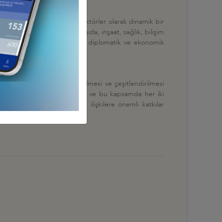
na değinerek, uluslararası aktörler olarak dinamik bir
ceğini belirtti. Enerji, gıda, inşaat, sağlık, bilişim
nda pozitif bir şekilde artan diplomatik ve ekonomik
ili ticaret hacminin geliştirilmesi ve çeşitlendirilmesi
kurulmasına karar verdiklerini ve bu kapsamda her iki
tif olarak ikili ekonomik ilişkilere önemli katkılar