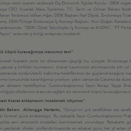
e resmi ziyareti vesilesiyle Dış Ekonomik İlişkiler Kurulu - DEİK org
nezya CEO Yuvarlak Masa Toplantısı, T.C. Tarım ve Orman Bakanı İbr
 Bakan Yardımcısı Volkan Ağar, DEİK Başkanı Nail Olpak, Endonezya Tic
, DEİK/Türkiye-Endonezya İş Konseyi Başkanı Nuri Doğan Karadeniz ve ik
Toplantısında, "DEİK/ Dijital Teknolojiler İş Konseyi ve KADIN", "PT Per
ayon" arasında iş birliği anlaşması imzalandı.
mik köprü kuracağımıza inancımız tam"
üresel ticaretin zorlu bir dönemden geçtiği bu süreçte, Endonezya ile 
apısal iş birlikleri kurmasının, ticaret hacmimizin artırılmasında kilit r
nı zamanda sürdürülebilir kalkınma hedeflerimizi de güçlendireceğine inanı
karma konusunda kararlılığımızı yineliyor, yakın zamanda Cakarta'da dü
n yer almasını hedefliyoruz. Cumhurbaşkanımız Sayın Recep Tayyip
ş birliğiyle ülkelerimiz arasında sağlam bir ekonomik köprü kuracağımıza 
best ticaret anlaşmasını imzalamak istiyoruz"
tör Bakanı Airlangga Hartarto,
"Dünya'nın çok taraflılıktan tek tar
ni iki küresel güce bırakamayız. Bu sebeple Sayın Cumhurbaşkanımız Pra
yolda yeni ekonomik modelleri benimsemek zorundayız. Rekabete girmek 
 yapılacak ülkeler sınıflandırılmasında ve rekabet gücü her yıl artan