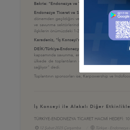
Bakrie: "
Endonezya ve Türkiye'nin iki önemli ekon
Endonezya Ticaret ve Sanayi Odası (KADIN) Başk
dönemden geçildiğini ve bu dinamik dönemde Endonezya 
ve savunma sektörlerinden önemli temsilcilerle bir
ilişkilerin önümüzdeki 1-2 yıl içerisinde somut sonuçla
Karadeniz, "İş Konseyi'nin üyesi olan pek çok firma
DEİK/Türkiye-Endonezya İş Konseyi Başkanı Doğ
kapsamında savunma, enerji, gıda, sağlık ve alt yapı
ülkede de toplantıların organize edilecek. İş Konse
sağlıyor" dedi.
Toplantının sponsorları ise, Karpowership ve Indofoo
İş Konseyi ile Alakalı Diğer Etkinlikl
TÜRKİYE-ENDONEZYA TİCARET HACMİ HEDEFİ: 10
12 Şubat 2025 Çarşamba
Türkiye - Endonezya 