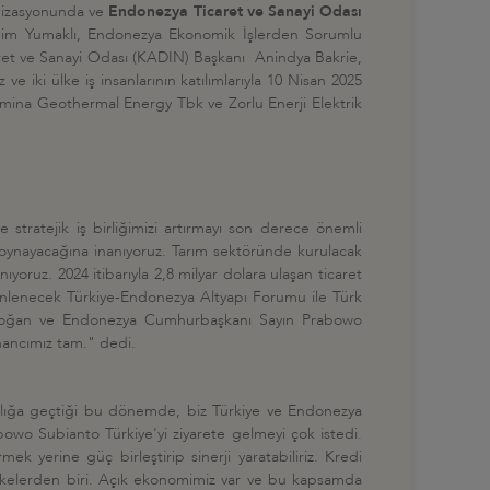
anizasyonunda ve
Endonezya Ticaret ve Sanayi Odası
ahim Yumaklı, Endonezya Ekonomik İşlerden Sorumlu
aret ve Sanayi Odası (KADIN) Başkanı Anindya Bakrie,
i ülke iş insanlarının katılımlarıyla 10 Nisan 2025
tamina Geothermal Energy Tbk ve Zorlu Enerji Elektrik
stratejik iş birliğimizi artırmayı son derece önemli
ol oynayacağına inanıyoruz. Tarım sektöründe kurulacak
yoruz. 2024 itibarıyla 2,8 milyar dolara ulaşan ticaret
zenlenecek Türkiye-Endonezya Altyapı Forumu ile Türk
 Erdoğan ve Endonezya Cumhurbaşkanı Sayın Prabowo
inancımız tam." dedi.
aflılığa geçtiği bu dönemde, biz Türkiye ve Endonezya
bowo Subianto Türkiye'yi ziyarete gelmeyi çok istedi.
yerine güç birleştirip sinerji yaratabiliriz. Kredi
 ülkelerden biri. Açık ekonomimiz var ve bu kapsamda