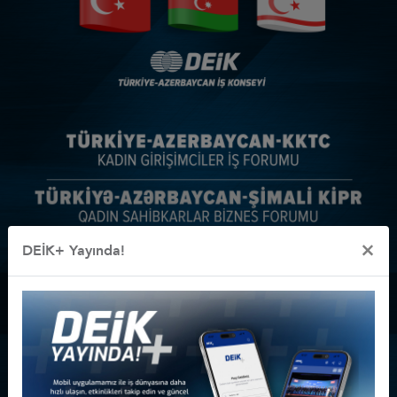
×
DEİK+ Yayında!