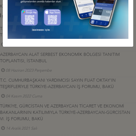
Katılım için: azerbaycan@deik.org.tr
İş Konseyi ile Alakalı Diğer Etkinlikler
T.C. CUMHURBAŞKANI YARDIMCIMIZ SAYIN CEVDET YILMAZ'IN
TEŞRİFLERİYLE TÜRKİYE-AZERBAYCAN İŞ FORUMU, ANKARA
08 Mayıs 2024 Çarşamba
AZERBAYCAN ALAT SERBEST EKONOMİK BÖLGESİ TANITIM
TOPLANTISI, İSTANBUL
08 Haziran 2023 Perşembe
T.C. CUMHURBAŞKANI YARDIMCISI SAYIN FUAT OKTAY’IN
TEŞRİFLERİYLE TÜRKİYE-AZERBAYCAN İŞ FORUMU, BAKÜ
04 Kasım 2022 Cuma
TÜRKİYE, GÜRCİSTAN VE AZERBAYCAN TİCARET VE EKONOMİ
BAKANLARININ KATILIMIYLA TÜRKİYE-AZERBAYCAN-GÜRCİSTAN
VI. İŞ FORUMU, BAKÜ
14 Aralık 2021 Salı