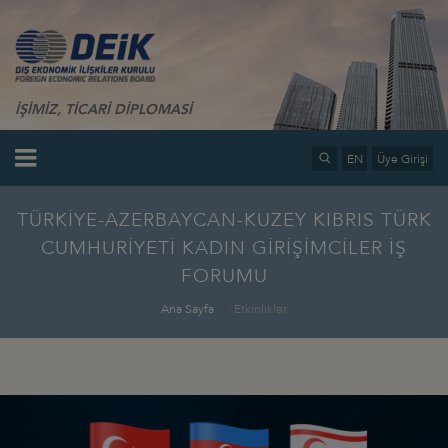
İŞİMİZ, TİCARİ DİPLOMASİ
EN
Üye Girişi
TÜRKİYE-AZERBAYCAN-KUZEY KIBRIS TÜRK
CUMHURİYETİ KADIN GİRİŞİMCİLER İŞ
FORUMU
Ana Sayfa
Etkinlikler