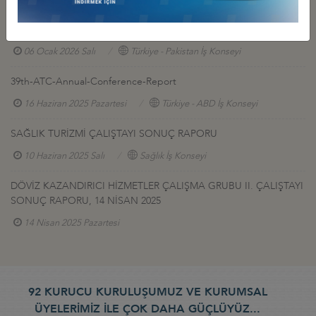
TÜRKİYE & PAKİSTAN GELECEK İŞ BİRLİĞİNİ GELİŞTİRME
VİZYONU RAPORU
06 Ocak 2026 Salı
Türkiye - Pakistan İş Konseyi
39th-ATC-Annual-Conference-Report
16 Haziran 2025 Pazartesi
Türkiye - ABD İş Konseyi
SAĞLIK TURİZMİ ÇALIŞTAYI SONUÇ RAPORU
10 Haziran 2025 Salı
Sağlık İş Konseyi
DÖVİZ KAZANDIRICI HİZMETLER ÇALIŞMA GRUBU II. ÇALIŞTAYI
SONUÇ RAPORU, 14 NİSAN 2025
14 Nisan 2025 Pazartesi
92 KURUCU KURULUŞUMUZ VE KURUMSAL
ÜYELERİMİZ İLE ÇOK DAHA GÜÇLÜYÜZ...