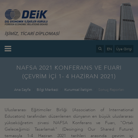
İŞİMİZ, TİCARİ DİPLOMASİ
EN
Üye Girişi
NAFSA 2021 KONFERANS VE FUARI
(ÇEVRİM İÇİ 1- 4 HAZİRAN 2021)
Ana Sayfa
Bilgi Merkezi
Kurumsal İletişim
Sonuç Raporları
Uluslararası Eğitimciler Birliği (Association of International
Educators) tarafından düzenlenen dünyanın en büyük uluslararası
yükseköğretim zirvesi NAFSA Konferans ve Fuarı, "Ortak
Geleceğimizi Tasarlamak" (Desinging Our Shared Future)
temasıyla 1-4 Haziran 2021 tarihleri arasında çevrim içi