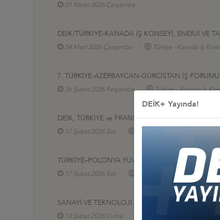
01 Nisan 2026 Çarşamba
DEİK/TÜRKİYE-KANADA İŞ KONSEYİ, ENERJİ VE 
04 Mart 2026 Çarşamba
Türkiye - Kanada İş Kons
7. TÜRKİYE-AZERBAYCAN-GÜRCİSTAN İŞ FORUMU 
26 Şubat 2026 Perşembe
Türkiye - Avrasya İş Kon
DEİK+ Yayında!
DEİK, TÜRKİYE ve FRANSA İŞ İNSANLARINI İSTAN
17 Şubat 2026 Salı
Türkiye - Fransa İş Konseyi
TÜRKİYE–POLONYA YUVARLAK MASA TOPLANTISI 
17 Şubat 2026 Salı
Türkiye - Polonya İş Konseyi
SANAYİ VE TEKNOLOJİ BAKANI KACIR, İŞ İNSANLA
13 Şubat 2026 Cuma