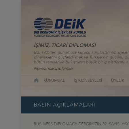
İŞİMİZ, TİCARİ DİPLOMASİ
Biz, 1985’ten günümüze kurucu kuruluşlarımız, üyelerim
dinamiklerini güçlendirmek ve Türkiye’nin gücünü düny
bütün renkleriyle buluşturan büyük bir iş platformuyu
#İşimizTicariDiplomasi
KURUMSAL
İŞ KONSEYLERİ
ÜYELİK
BASIN AÇIKLAMALARI
BUSINESS DIPLOMACY DERGİMİZİN 39. SAYISI YA