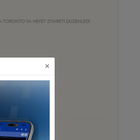
LA TORONTO’YA HEYET ZİYARETİ DÜZENLEDİ
×