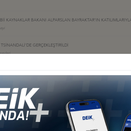
TABİİ KAYNAKLAR BAKANI ALPARSLAN BAYRAKTAR’IN KATILIMLARIY
eyi
TSİNANDALİ’DE GERÇEKLEŞTİRİLDİ
seyleri
BUL’DA BİR ARAYA GETİRDİ
İSTANBUL’DA GERÇEKLEŞTİRİLDİ
RI İLE DEİK’TE BİR ARAYA GELDİ