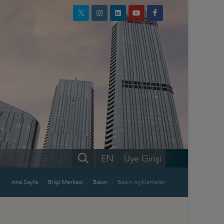
EN
Üye Girişi
Ana Sayfa
Bilgi Merkezi
Basın
Basın Açıklamaları