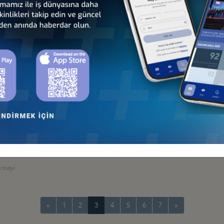
AYA GELDİ
R DOLAR
yi
 İSTANBUL’DA DÜZENLENDİ
onseyi
DEFİ: 30 MİLYAR DOLAR
onseyi
«
1
2
3
4
5
6
7
»