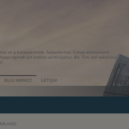
iz ve iş konseylerimizle, faaliyetlerimizi Türkiye ekonomisinin
aya taşımak için aralıksız sürdürüyoruz. Biz, Türk özel sektörünü
z.
BİLGİ MERKEZİ
İLETİŞİM
YIMLANDI