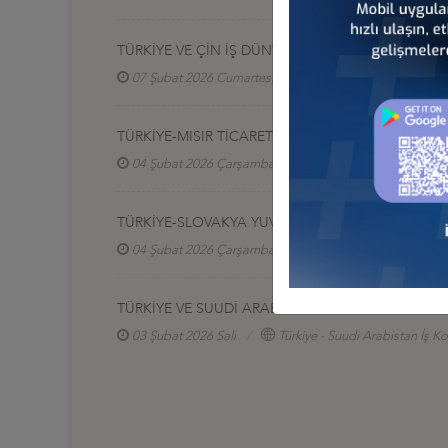
TÜRKİYE VE ÇİN İŞ DÜNYASI İSTANBUL’DA BİR AR
07 Şubat 2026 Cumartesi
Türkiye - Çin İş Konseyi
TÜRKİYE-MISIR TİCARET HACMİ HEDEFİ: 15 MİLYA
04 Şubat 2026 Çarşamba
Türkiye - Mısır İş Konse
TÜRKİYE-SLOVAKYA YUVARLAK MASA TOPLANTISI
04 Şubat 2026 Çarşamba
Türkiye - Slovakya İş K
TÜRKİYE VE SUUDİ ARABİSTAN TİCARET HACMİ HE
03 Şubat 2026 Salı
Türkiye - Suudi Arabistan İş K