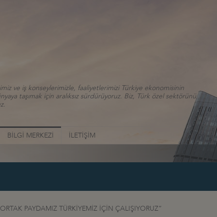
iz ve iş konseylerimizle, faaliyetlerimizi Türkiye ekonomisinin
aya taşımak için aralıksız sürdürüyoruz. Biz, Türk özel sektörünü
z.
BİLGİ MERKEZİ
İLETİŞİM
 ORTAK PAYDAMIZ TÜRKİYEMİZ İÇİN ÇALIŞIYORUZ”