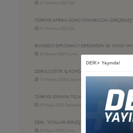
15 Temmuz 2025 Salı
TÜRKİYE-AFRİKA GÜNÜ İSTANBUL’DA GERÇEKLEŞ
01 Temmuz 2025 Salı
BUSINESS DIPLOMACY DERGİMİZİN 34. SAYISI YA
20 Haziran 2025 Cuma
DEİK+ Yayında!
DEİK/LOJİSTİK İŞ KONSEYİ, TRANSPORT LOGISTI
11 Haziran 2025 Çarşamba
Lojistik İş Konseyi
TÜRKİYE-İSPANYA TİCARET HACMİ HEDEFİ: 25 Mİ
29 Mayıs 2025 Perşembe
Türkiye - İspanya İş Kon
DEİK, “KITALARI BİRLEŞTİRMEK: TÜRKİYE-DANİM
23 Mayıs 2025 Cuma
Türkiye - Afrika İş Konseyler