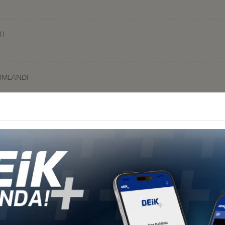
Tİ
YIMLANDI
C 2025 FUARINDA MİLLİ PAVİLYON KURDU
LYAR DOLAR
seyi
ARKA EPC PROJELERİ AFRİKA'DA ORTAKLIK” TOPLANTISINI GERÇEKL
i