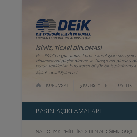
İŞİMİZ, TİCARİ DİPLOMASİ
Biz, 1985’ten günümüze kurucu kuruluşlarımız, üyelerim
dinamiklerini güçlendirmek ve Türkiye’nin gücünü düny
bütün renkleriyle buluşturan büyük bir iş platformuyu
#İşimizTicariDiplomasi
KURUMSAL
İŞ KONSEYLERİ
ÜYELİK
BASIN AÇIKLAMALARI
NAİL OLPAK: “MİLLİ İRADEDEN ALDIĞIMIZ GÜÇLE