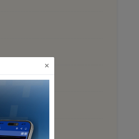
×
EŞTİRDİ