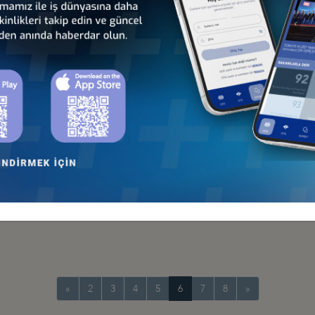
ARA’DA DÜZENLENDİ
’DA GERÇEKLEŞTİRİLDİ
k İş Konseyi
NTISINI YAUNDE’DE GERÇEKLEŞTİRDİ
onseyi
YAR DOLAR
«
2
3
4
5
6
7
8
»