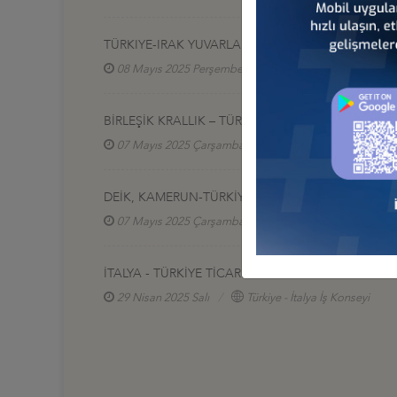
TÜRKIYE-IRAK YUVARLAK MASA TOPLANTISI ANK
08 Mayıs 2025 Perşembe
Türkiye - Irak İş Konseyi
BİRLEŞİK KRALLIK – TÜRKİYE İŞ FORUMU LONDRA
07 Mayıs 2025 Çarşamba
Türkiye - Birleşik Krallı
DEİK, KAMERUN-TÜRKİYE YUVARLAK MASA TOPLA
07 Mayıs 2025 Çarşamba
Türkiye - Kamerun İş K
İTALYA - TÜRKİYE TİCARET HACMİ HEDEFİ: 40 MİL
29 Nisan 2025 Salı
Türkiye - İtalya İş Konseyi