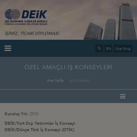
İŞİMİZ, TİCARİ DİPLOMASİ
EN
Üye Girişi
ÖZEL AMAÇLI İŞ KONSEYLERİ
Ana Sayfa
İş Konseyleri
Kuruluş Yılı:
2010
DEİK/Yurt Dışı Yatırımlar İş Konseyi
DEİK/Dünya Türk İş Konseyi (DTİK)