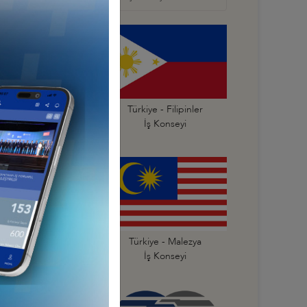
ürkiye - Endonezya
Türkiye - Filipinler
İş Konseyi
İş Konseyi
Türkiye - Kore
Türkiye - Malezya
İş Konseyi
İş Konseyi