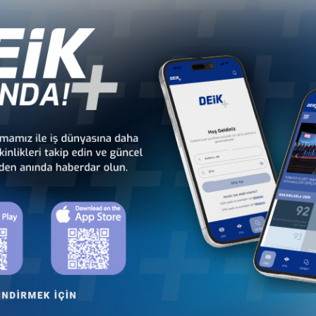
a
Türkiye - Bangladeş
Türkiye - Çin
T
İş Konseyi
İş Konseyi
ng
Türkiye - Japonya
Türkiye - Kamboçya
İş Konseyi
İş Konseyi