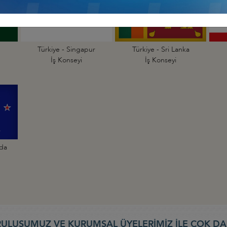
Türkiye - Singapur
Türkiye - Sri Lanka
İş Konseyi
İş Konseyi
nda
ULUŞUMUZ VE KURUMSAL ÜYELERİMİZ İLE ÇOK DA