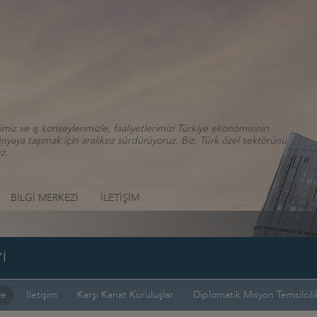
iz ve iş konseylerimizle, faaliyetlerimizi Türkiye ekonomisinin
aya taşımak için aralıksız sürdürüyoruz. Biz, Türk özel sektörünü
z.
BİLGİ MERKEZİ
İLETİŞİM
İ
ye
İletişim
Karşı Kanat Kuruluşlar
Diplomatik Misyon Temsilcilik