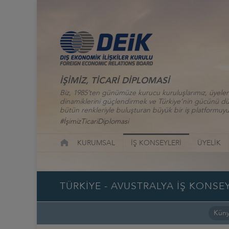
İŞİMİZ, TİCARİ DİPLOMASİ
Biz, 1985’ten günümüze kurucu kuruluşlarımız, üyelerim
dinamiklerini güçlendirmek ve Türkiye’nin gücünü düny
bütün renkleriyle buluşturan büyük bir iş platformuyu
#İşimizTicariDiplomasi
KURUMSAL
İŞ KONSEYLERİ
ÜYELİK
TÜRKİYE - AVUSTRALYA İŞ KONSEY
Kün