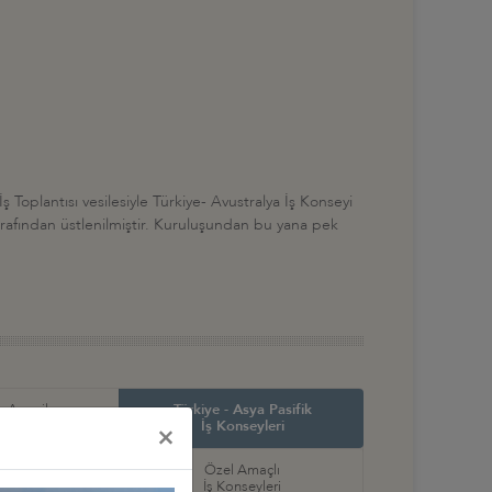
Toplantısı vesilesiyle Türkiye- Avustralya İş Konseyi
rafından üstlenilmiştir. Kuruluşundan bu yana pek
in Amerika ve
Türkiye - Asya Pasifik
ş Konseyleri
İş Konseyleri
×
örel
Özel Amaçlı
seyleri
İş Konseyleri