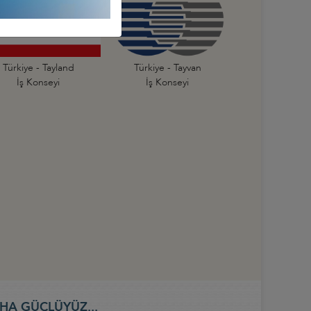
Türkiye - Tayland
Türkiye - Tayvan
İş Konseyi
İş Konseyi
HA GÜÇLÜYÜZ...