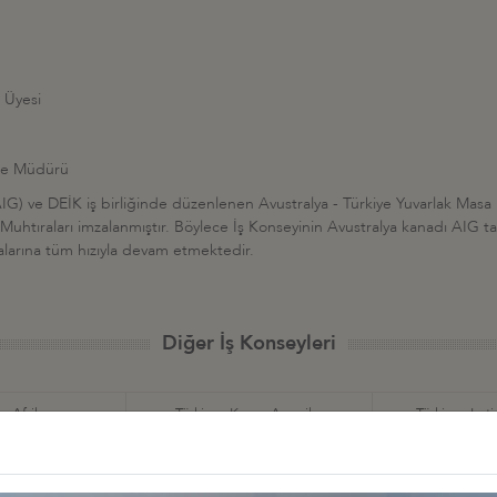
 Üyesi
lke Müdürü
) ve DEİK iş birliğinde düzenlenen Avustralya - Türkiye Yuvarlak Masa İş 
htıraları imzalanmıştır. Böylece İş Konseyinin Avustralya kanadı AIG ta
malarına tüm hızıyla devam etmektedir.
Diğer İş Konseyleri
 - Afrika
Türkiye - Kuzey Amerika
Türkiye - Lat
nseyleri
İş Konseyleri
Karayipler İ
 - Avrupa
Türkiye - Orta Doğu ve
Sekt
nseyleri
Körfez İş Konseyleri
İş Kon