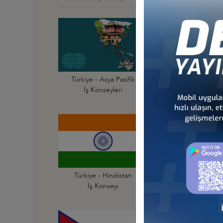
Türkiye - Asya Pasifik
Türkiye - Avustraly
İş Konseyleri
İş Konseyi
Türkiye - Hindistan
Türkiye - Hong Ko
İş Konseyi
İş Konseyi