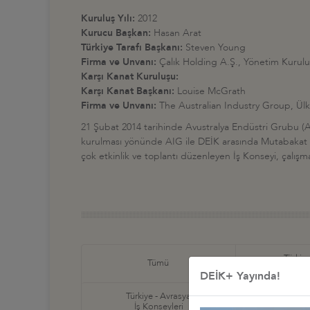
Kuruluş Yılı:
2012
Kurucu Başkan:
Hasan Arat
Türkiye Tarafı Başkanı:
Steven Young
Firma ve Unvanı:
Çalık Holding A.Ş., Yönetim Kurulu
Karşı Kanat Kuruluşu:
Karşı Kanat Başkanı:
Louise McGrath
Firma ve Unvanı:
The Australian Industry Group, Ü
21 Şubat 2014 tarihinde Avustralya Endüstri Grubu (AIG
kurulması yönünde AIG ile DEİK arasında Mutabakat Mu
çok etkinlik ve toplantı düzenleyen İş Konseyi, çalış
Türkiye
Tümü
İş Ko
DEİK+ Yayında!
Türkiye - Avrasya
Türkiye
İş Konseyleri
İş Ko