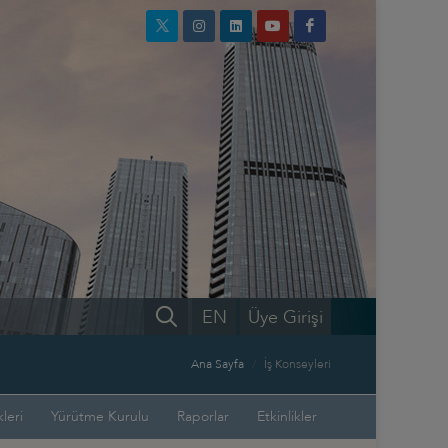
EN
Üye Girişi
Ana Sayfa
İş Konseyleri
leri
Yürütme Kurulu
Raporlar
Etkinlikler