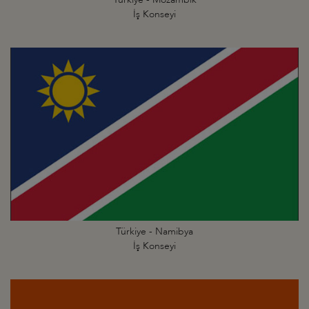
İş Konseyi
Türkiye - Namibya
İş Konseyi