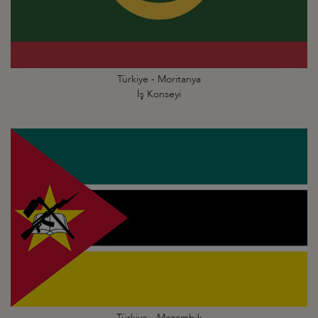
Türkiye - Moritanya
İş Konseyi
Türkiye - Mozambik