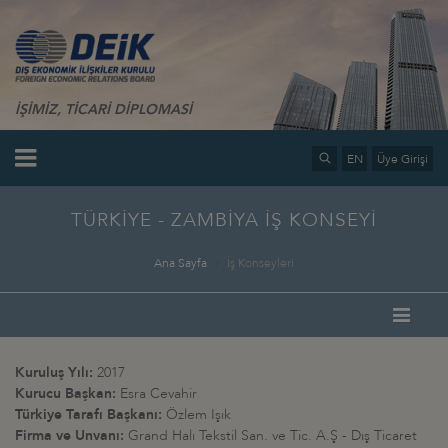
İŞİMİZ, TİCARİ DİPLOMASİ
EN
Üye Girişi
TÜRKİYE - ZAMBİYA İŞ KONSEYİ
Ana Sayfa
İş Konseyleri
Kuruluş Yılı:
2017
Kurucu Başkan:
Esra Cevahir
Türkiye Tarafı Başkanı:
Özlem Işık
Firma ve Unvanı:
Grand Halı Tekstil San. ve Tic. A.Ş - Dış Ticaret