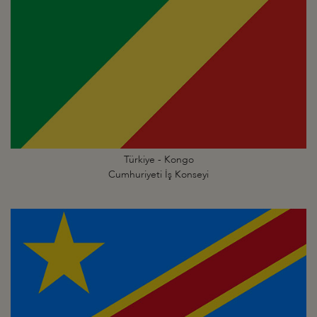
Türkiye - Kongo
Cumhuriyeti İş Konseyi