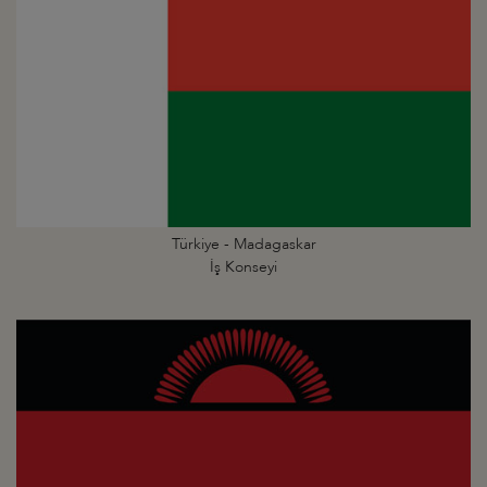
Türkiye - Madagaskar
İş Konseyi