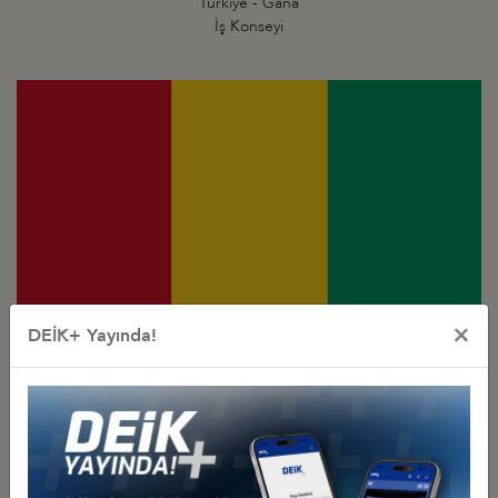
Türkiye - Gana
İş Konseyi
×
DEİK+ Yayında!
Türkiye - Gine
İş Konseyi