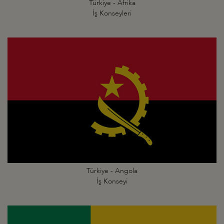
Türkiye - Afrika
İş Konseyleri
Türkiye - Angola
İş Konseyi