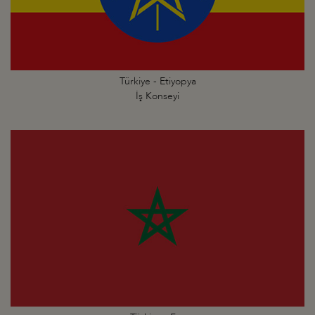
Türkiye - Etiyopya
İş Konseyi