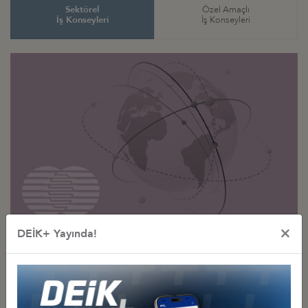
Sektörel
Özel Amaçlı
İş Konseyleri
İş Konseyleri
×
DEİK+ Yayında!
Sektörel
İş Konseyleri