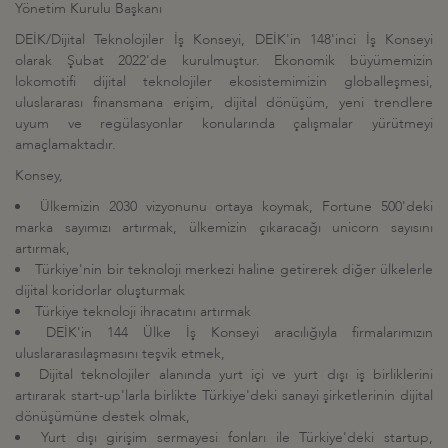
Yönetim Kurulu Başkanı
DEİK/Dijital Teknolojiler İş Konseyi, DEİK'in 148'inci İş Konseyi
olarak Şubat 2022'de kurulmuştur. Ekonomik büyümemizin
lokomotifi dijital teknolojiler ekosistemimizin globalleşmesi,
uluslararası finansmana erişim, dijital dönüşüm, yeni trendlere
uyum ve regülasyonlar konularında çalışmalar yürütmeyi
amaçlamaktadır.
Konsey,
Ülkemizin 2030 vizyonunu ortaya koymak, Fortune 500'deki
marka sayımızı artırmak, ülkemizin çıkaracağı unicorn sayısını
artırmak,
Türkiye'nin bir teknoloji merkezi haline getirerek diğer ülkelerle
dijital koridorlar oluşturmak
Türkiye teknoloji ihracatını artırmak
DEİK'in 144 Ülke İş Konseyi aracılığıyla firmalarımızın
uluslararasılaşmasını teşvik etmek,
Dijital teknolojiler alanında yurt içi ve yurt dışı iş birliklerini
artırarak start-up'larla birlikte Türkiye'deki sanayi şirketlerinin dijital
dönüşümüne destek olmak,
Yurt dışı girişim sermayesi fonları ile Türkiye'deki startup,