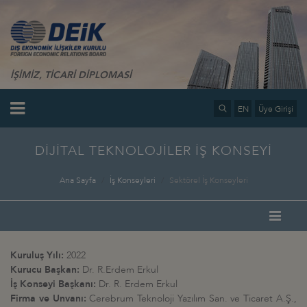
İŞİMİZ, TİCARİ DİPLOMASİ
EN
Üye Girişi
DİJİTAL TEKNOLOJİLER İŞ KONSEYİ
Ana Sayfa
İş Konseyleri
Sektörel İş Konseyleri
Kuruluş Yılı:
2022
Kurucu Başkan:
Dr. R.Erdem Erkul
İş Konseyi Başkanı:
Dr. R. Erdem Erkul
Firma ve Unvanı:
Cerebrum Teknoloji Yazılım San. ve Ticaret A.Ş.,