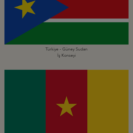
Türkiye - Güney Sudan
İş Konseyi