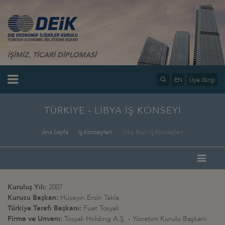
İŞİMİZ, TİCARİ DİPLOMASİ
EN
Üye Girişi
TÜRKİYE - LİBYA İŞ KONSEYİ
Ana Sayfa
İş Konseyleri
Ülke Bazlı İş Konseyleri
Kuruluş Yılı:
2007
Kurucu Başkan:
Hüseyin Ersin Takla
Türkiye Tarafı Başkanı:
Fuat Tosyalı
Firma ve Unvanı:
Tosyalı Holding A.Ş. - Yönetim Kurulu Başkanı