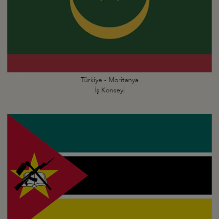
Türkiye - Moritanya
İş Konseyi