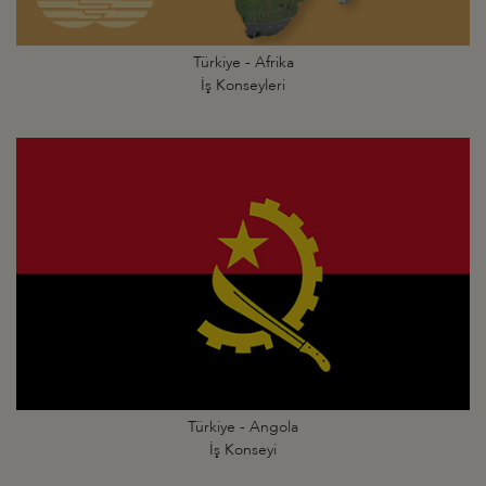
Türkiye - Afrika
İş Konseyleri
Türkiye - Angola
İş Konseyi