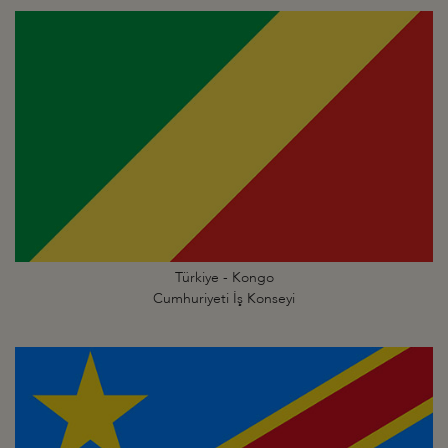
Türkiye - Kongo
Cumhuriyeti İş Konseyi