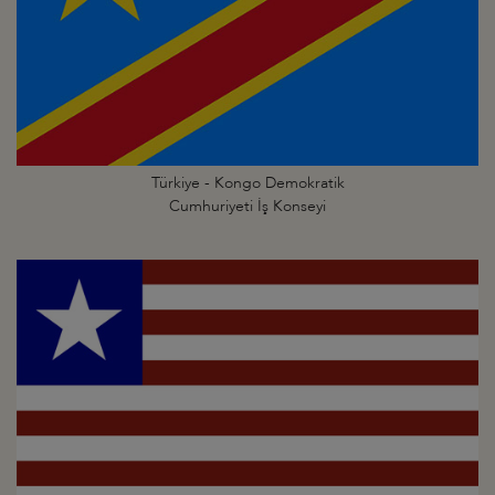
Türkiye - Kongo Demokratik
Cumhuriyeti İş Konseyi