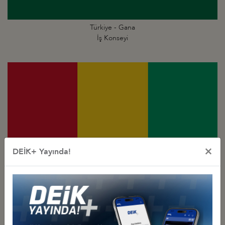
Türkiye - Gana
İş Konseyi
×
DEİK+ Yayında!
Türkiye - Gine
İş Konseyi