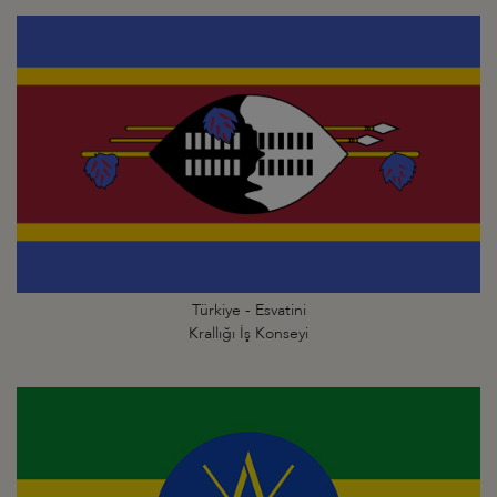
Türkiye - Esvatini
Krallığı İş Konseyi