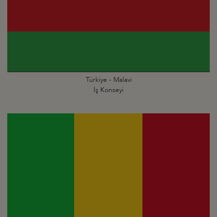
Türkiye - Malavi
İş Konseyi