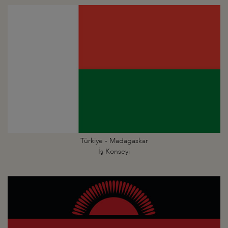
Türkiye - Madagaskar
İş Konseyi