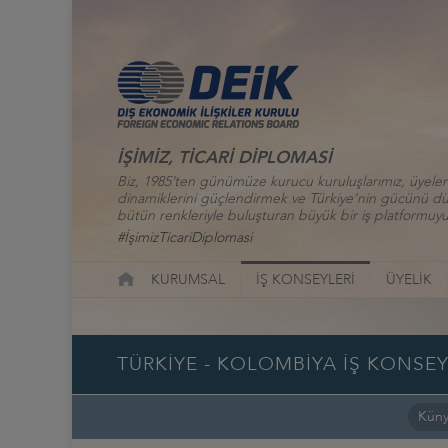
İŞİMİZ, TİCARİ DİPLOMASİ
Biz, 1985’ten günümüze kurucu kuruluşlarımız, üyelerim
dinamiklerini güçlendirmek ve Türkiye’nin gücünü düny
bütün renkleriyle buluşturan büyük bir iş platformuyu
#İşimizTicariDiplomasi
KURUMSAL
İŞ KONSEYLERİ
ÜYELİK
TÜRKİYE - KOLOMBİYA İŞ KONSEY
Kün