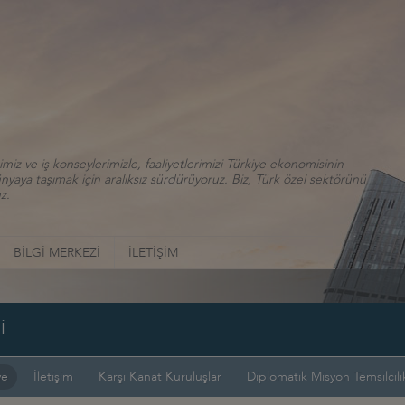
iz ve iş konseylerimizle, faaliyetlerimizi Türkiye ekonomisinin
aya taşımak için aralıksız sürdürüyoruz. Biz, Türk özel sektörünü
z.
BİLGİ MERKEZİ
İLETİŞİM
İ
ye
İletişim
Karşı Kanat Kuruluşlar
Diplomatik Misyon Temsilcilik