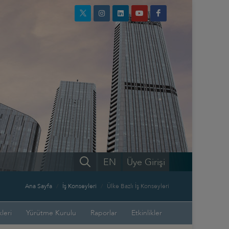
EN
Üye Girişi
Ana Sayfa
İş Konseyleri
Ülke Bazlı İş Konseyleri
leri
Yürütme Kurulu
Raporlar
Etkinlikler