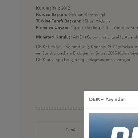
Kuruluş Yılı:
2012
Kurucu Başkan:
Gökhan Kantarcıgil
Türkiye Tarafı Başkanı:
Yüksel Yıldırım
Firma ve Unvanı:
Yılport Holding A.Ş. - Yönetim Kur
Muhatap Kuruluş:
ANDI (Kolombiya Ulusal İş Adamla
DEİK/Türkiye – Kolombiya İş Konseyi, 2012 yılında kuru
ve Cumhurbaşkanı Erdoğan'ın Şubat 2015 Kolombiya zi
DEİK arasında bir iş birliği anlaşması imzalanmıştır.
DEİK+ Yayında!
Türkiye
Tümü
İş Ko