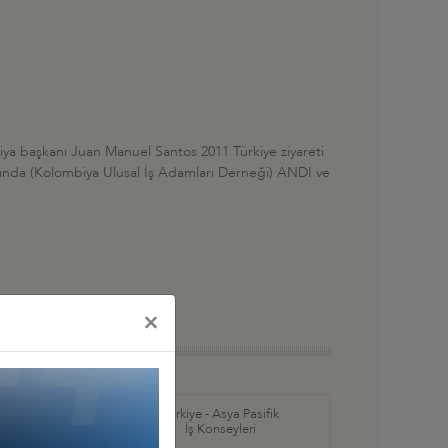
biya başkanı Juan Manuel Santos 2011 Türkiye ziyareti
sında (Kolombiya Ulusal İş Adamları Derneği) ANDI ve
×
in Amerika ve
Türkiye - Asya Pasifik
ş Konseyleri
İş Konseyleri