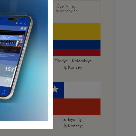
örel
Özel Amaçlı
seyleri
İş Konseyleri
Türkiye - Ekvador
Türkiye - Kolombiya
İş Konseyi
İş Konseyi
Türkiye - Peru
Türkiye - Şili
İş Konseyi
İş Konseyi