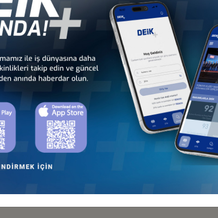
 - Avrupa
Türkiye - Orta Doğu ve
Sekt
nseyleri
Körfez İş Konseyleri
İş Kon
Türkiye - Bolivya
Türkiye - Brezilya
İş Konseyi
İş Konseyi
Türkiye - Orta Amerika ve
Türkiye - Paraguay
Karayipler İş Konseyi
İş Konseyi