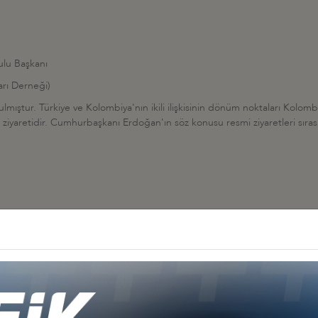
ulu Başkanı
rı Derneği)
lmıştur. Türkiye ve Kolombiya'nın ikili ilişkisinin dönüm noktaları Kolom
yaretidir. Cumhurbaşkanı Erdoğan'ın söz konusu resmi ziyaretleri sıra
Diğer İş Konseyleri
 - Afrika
Türkiye - Kuzey Amerika
Türkiye - Lat
nseyleri
İş Konseyleri
Karayipler İ