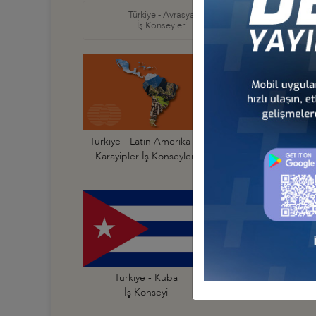
Türkiye - Avrasya
Türkiye
İş Konseyleri
İş Ko
Türkiye - Latin Amerika ve
Türkiye - Arjantin
Karayipler İş Konseyleri
İş Konseyi
Türkiye - Küba
Türkiye - Meksika
İş Konseyi
İş Konseyi