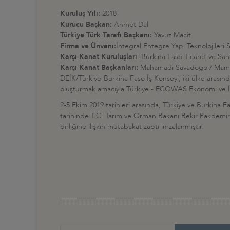
Kuruluş Yılı:
2018
Kurucu Başkan:
Ahmet Dal
Türkiye Türk Tarafı Başkanı:
Yavuz Macit
Firma ve Ünvanı:
İntegral Entegre Yapı Teknolojileri 
Karşı Kanat Kuruluşları
:
Burkina Faso Ticaret ve San
Karşı Kanat Başkanları:
Mahamadi Savadogo / Mamb
DEİK/Türkiye-Burkina Faso İş Konseyi, iki ülke arasındak
oluşturmak amacıyla Türkiye - ECOWAS Ekonomi ve İ
2-5 Ekim 2019 tarihleri arasında, Türkiye ve Burkina Fas
tarihinde T.C. Tarım ve Orman Bakanı Bekir Pakdemirli
birliğine ilişkin mutabakat zaptı imzalanmıştır.