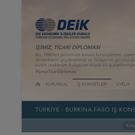
İŞİMİZ, TİCARİ DİPLOMASİ
Biz, 1985’ten günümüze kurucu kuruluşlarımız, üyelerim
dinamiklerini güçlendirmek ve Türkiye’nin gücünü düny
bütün renkleriyle buluşturan büyük bir iş platformuyu
#İşimizTicariDiplomasi
KURUMSAL
İŞ KONSEYLERİ
ÜYELİK
TÜRKİYE - BURKİNA FASO İŞ KON
Kün