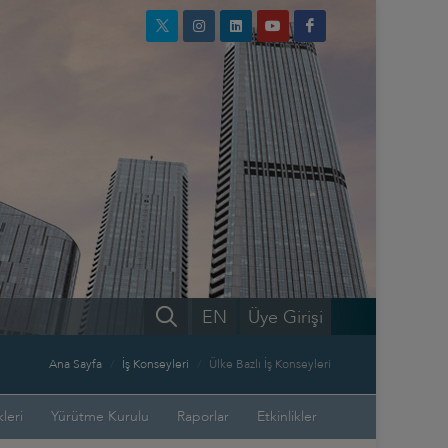
EN
Üye Girişi
Ana Sayfa
İş Konseyleri
Ülke Bazlı İş Konseyleri
leri
Yürütme Kurulu
Raporlar
Etkinlikler