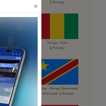
Krallığı İş Konseyi
İş Konseyi
×
Türkiye - Gana
Türkiye - Gine
İş Konseyi
İş Konseyi
Türkiye - Kongo
Türkiye - Kongo Demokratik
mhuriyeti İş Konseyi
Cumhuriyeti İş Konseyi