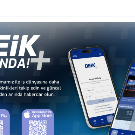
İş Konseyi
İş Konseyi
li
Türkiye - Gabon
Türkiye - Gambiya
İş Konseyi
İş Konseyi
dan
Türkiye - Kamerun
Türkiye - Kenya
İş Konseyi
İş Konseyi
Cu