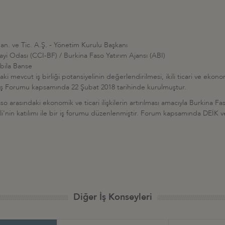
San. ve Tic. A.Ş. - Yönetim Kurulu Başkanı
ayi Odası (CCI-BF) / Burkina Faso Yatırım Ajansı (ABI)
ila Banse
i mevcut iş birliği potansiyelinin değerlendirilmesi, ikili ticari ve ekonomi
ş Forumu kapsamında 22 Şubat 2018 tarihinde kurulmuştur.
o arasındaki ekonomik ve ticari ilişkilerin artırılması amacıyla Burkina Fas
'nin katılımı ile bir iş forumu düzenlenmiştir. Forum kapsamında DEİK ve
Diğer İş Konseyleri