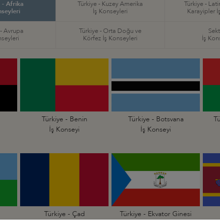
 - Afrika
Türkiye - Kuzey Amerika
Türkiye - Lat
nseyleri
İş Konseyleri
Karayipler İ
 - Avrupa
Türkiye - Orta Doğu ve
Sekt
nseyleri
Körfez İş Konseyleri
İş Kon
Türkiye - Benin
Türkiye - Botsvana
Tü
İş Konseyi
İş Konseyi
Türkiye - Çad
Türkiye - Ekvator Ginesi