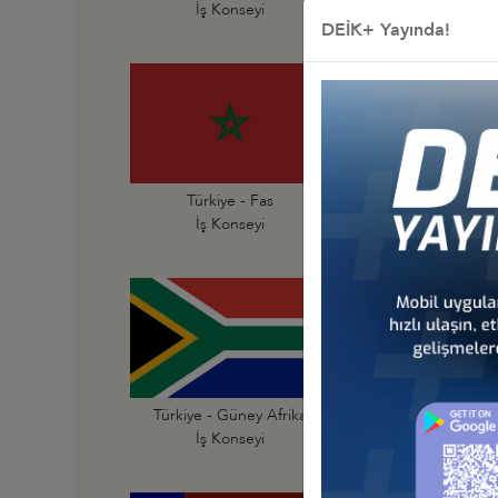
İş Konseyi
İş Konseyi
DEİK+ Yayında!
Türkiye - Fas
Türkiye - Fildişi Sahi
İş Konseyi
İş Konseyi
Türkiye - Güney Afrika
Türkiye - Güney Su
İş Konseyi
İş Konseyi