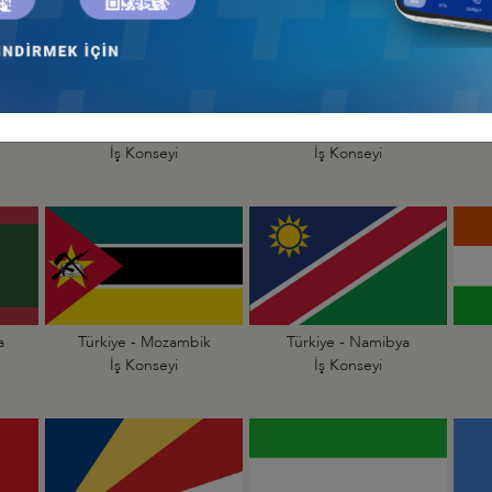
Türkiye - Madagaskar
Türkiye - Malavi
İş Konseyi
İş Konseyi
a
Türkiye - Mozambik
Türkiye - Namibya
İş Konseyi
İş Konseyi