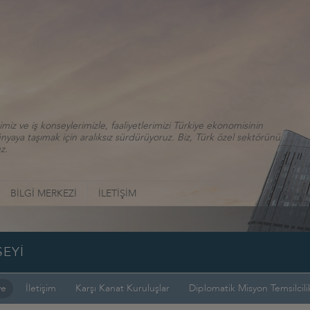
iz ve iş konseylerimizle, faaliyetlerimizi Türkiye ekonomisinin
aya taşımak için aralıksız sürdürüyoruz. Biz, Türk özel sektörünü
z.
BİLGİ MERKEZİ
İLETİŞİM
SEYİ
ye
İletişim
Karşı Kanat Kuruluşlar
Diplomatik Misyon Temsilcilik