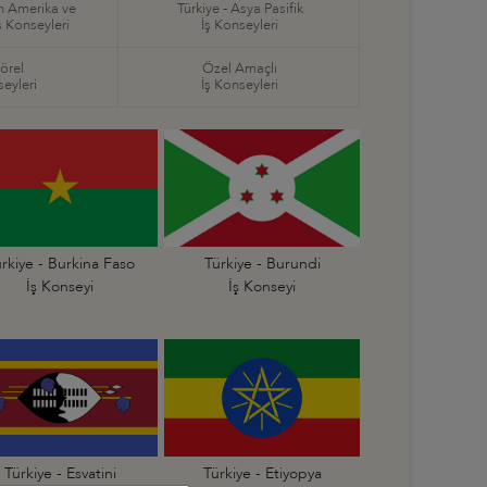
in Amerika ve
Türkiye - Asya Pasifik
ş Konseyleri
İş Konseyleri
örel
Özel Amaçlı
seyleri
İş Konseyleri
rkiye - Burkina Faso
Türkiye - Burundi
İş Konseyi
İş Konseyi
Türkiye - Esvatini
Türkiye - Etiyopya