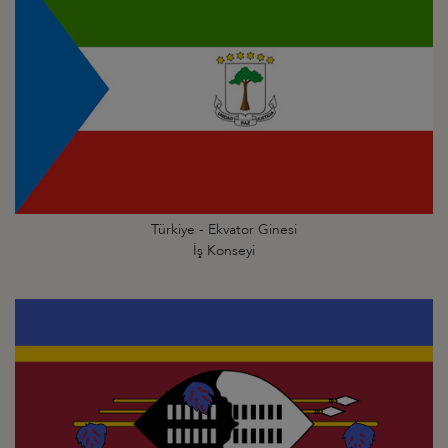
Türkiye - Ekvator Ginesi
İş Konseyi