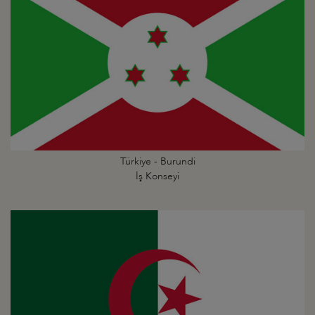
Türkiye - Burundi
İş Konseyi