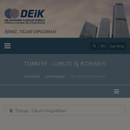
İŞİMİZ, TİCARİ DİPLOMASİ
EN
Üye Girişi
TÜRKİYE - CİBUTİ İŞ KONSEYİ
Ana Sayfa
İş Konseyleri
Ülke Bazlı İş Konseyleri
Türkiye - Cibuti Infografikleri