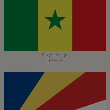
Türkiye - Senegal
İş Konseyi