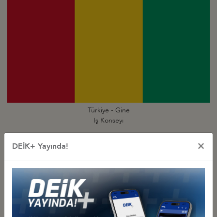
Türkiye - Gine
İş Konseyi
×
DEİK+ Yayında!