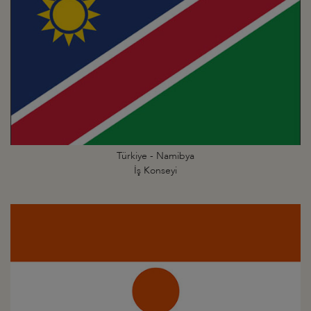
Türkiye - Namibya
İş Konseyi