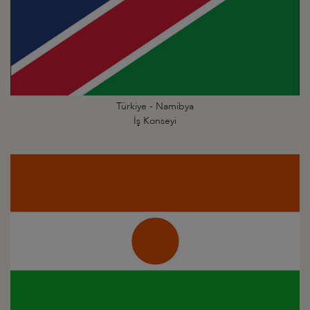
Türkiye - Namibya
İş Konseyi