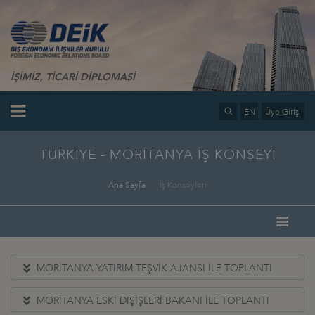
İŞİMİZ, TİCARİ DİPLOMASİ
EN
Üye Girişi
TÜRKİYE - MORİTANYA İŞ KONSEYİ
Ana Sayfa
İş Konseyleri
MORİTANYA YATIRIM TEŞVİK AJANSI İLE TOPLANTI
MORİTANYA ESKİ DIŞİŞLERİ BAKANI İLE TOPLANTI