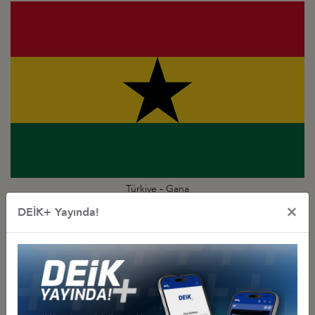
Türkiye - Gana
İş Konseyi
×
DEİK+ Yayında!