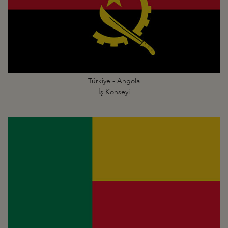
Türkiye - Angola
İş Konseyi