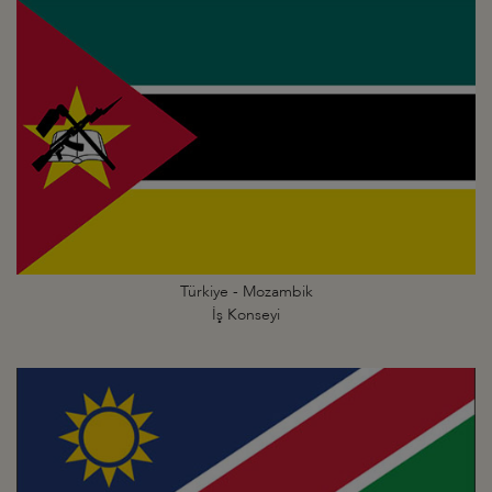
Türkiye - Mozambik
İş Konseyi