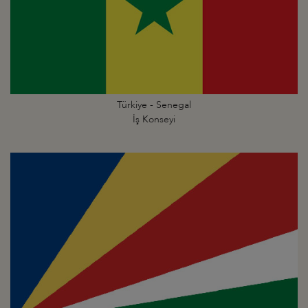
Türkiye - Senegal
İş Konseyi