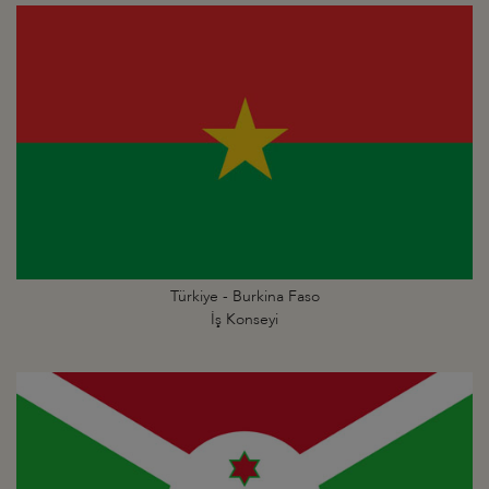
Türkiye - Burkina Faso
İş Konseyi