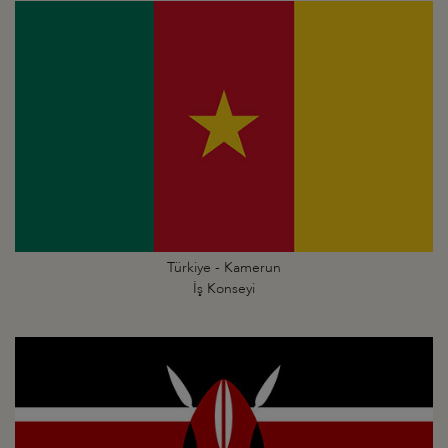
Türkiye - Kamerun
İş Konseyi