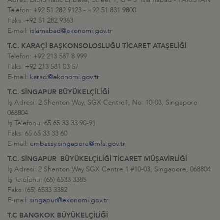
Telefon: +92 51 282 9123 - +92 51 831 9800
Faks: +92 51 282 9363
E-mail:
islamabad@ekonomi.gov.tr
T.C. KARAÇİ BAŞKONSOLOSLUĞU TİCARET ATAŞELİĞİ
Telefon: +92 213 587 8 999
Faks: +92 213 581 03 57
E-mail:
karaci@ekonomi.gov.tr
T.C. SİNGAPUR BÜYÜKELÇİLİĞİ
İş Adresi: 2 Shenton Way, SGX Centre1, No: 10-03, Singapore
068804
İş Telefonu: 65 65 33 33 90-91
Faks: 65 65 33 33 60
E-mail:
embassy.singapore@mfa.gov.tr
T.C. SİNGAPUR BÜYÜKELÇİLİĞİ TİCARET MÜŞAVİRLİĞİ
İş Adresi: 2 Shenton Way SGX Centre 1 #10-03, Singapore, 068804
İş Telefonu: (65) 6533 3385
Faks: (65) 6533 3382
E-mail:
singapur@ekonomi.gov.tr
T.C BANGKOK BÜYÜKELÇİLİĞİ