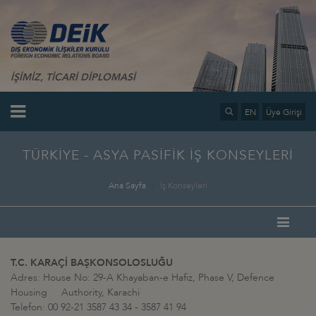
İŞİMİZ, TİCARİ DİPLOMASİ
EN
Üye Girişi
TÜRKİYE - ASYA PASİFİK İŞ KONSEYLERİ
Ana Sayfa
İş Konseyleri
T.C. KARAÇİ BAŞKONSOLOSLUĞU
Adres: House No: 29-A Khayaban-e Hafiz, Phase V, Defence
Housing Authority, Karachi
Telefon: 00 92-21 3587 43 34 - 3587 41 94