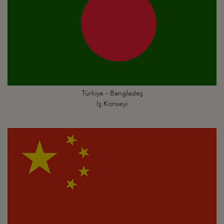
Türkiye - Bangladeş
İş Konseyi