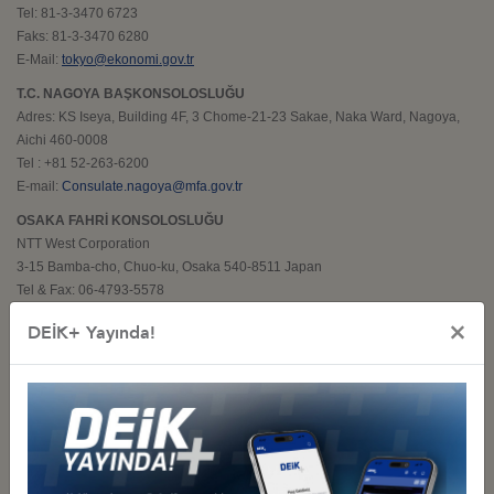
Tel: 81-3-3470 6723
Faks: 81-3-3470 6280
E-Mail:
tokyo@ekonomi.gov.tr
T.C. NAGOYA BAŞKONSOLOSLUĞU
Adres: KS Iseya, Building 4F, 3 Chome-21-23 Sakae, Naka Ward, Nagoya,
Aichi 460-0008
Tel : +81 52-263-6200
E-mail:
Consulate.nagoya@mfa.gov.tr
OSAKA FAHRİ KONSOLOSLUĞU
NTT West Corporation
3-15 Bamba-cho, Chuo-ku, Osaka 540-8511 Japan
Tel & Fax: 06-4793-5578
×
FUKUOKA FAHRİ KONSOLOSLUĞU
DEİK+ Yayında!
Kyushu Railway Company
Adres: 3-25-21 Hakataekimae, Hakata-ku, Fukuoka 812-8566 Japan
Tel: 092-474-7260
Faks: 092-474-2737
JAPONYA ANKARA BÜYÜKELÇİLİĞİ
Adres: Japonya Büyükelçiliği, Reşit Galip Caddesi, No.: 81, G.O.P., 06692,