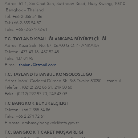
Adres: 61-1, Soi Chat San, Sutthisan Road, Huay Kwang, 10310
Bangkok – Thailand
Tel: +66-2-355 54 86
Tel:+66-2-355 54 87
Faks: +66 -2-274-72-61
T.C. TAYLAND KRALLIĞI ANKARA BÜYÜKELÇİLİĞİ
Adres: Koza Sok. No: 87, 06700 G.O.P.- ANKARA
Telefon: 437 43 18- 437 52 48
Faks: 437 84 95
E-mail:
thaiank@ttmail.com
T.C. TAYLAND İSTANBUL KONSOLOSLUĞU
Adres:İnönü Caddesi Dümen Sk. 3/8 Taksim 80090 - İstanbul
Telefon : (0212) 292 86 51, 249 50 60
Faks : (0212) 292 97 70, 249 43 09
T.C BANGKOK BÜYÜKELÇİLİĞİ
Telefon: +66 2 355 54 86
Faks: +66 2 274 72 61
E-posta: embassy.bangkok@mfa.gov.tr
T.C. BANGKOK TİCARET MÜŞAVİRLİĞİ