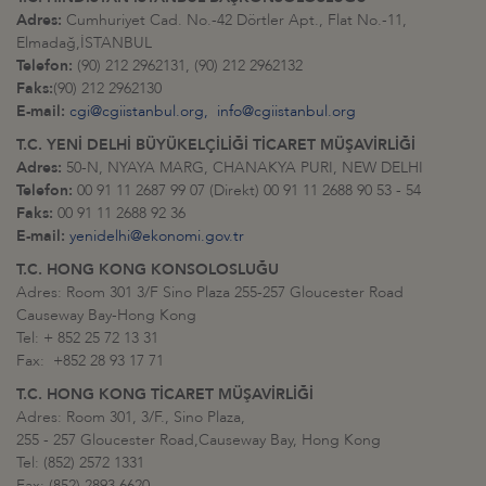
Adres:
Cumhuriyet Cad. No.-42 Dörtler Apt., Flat No.-11,
Elmadağ,İSTANBUL
Telefon:
(90) 212 2962131, (90) 212 2962132
Faks:
(90) 212 2962130
E-mail:
cgi@cgiistanbul.org,
info@cgiistanbul.org
T.C. YENİ DELHİ BÜYÜKELÇİLİĞİ TİCARET MÜŞAVİRLİĞİ
Adres:
50-N, NYAYA MARG, CHANAKYA PURI, NEW DELHI
Telefon:
00 91 11 2687 99 07 (Direkt) 00 91 11 2688 90 53 - 54
Faks:
00 91 11 2688 92 36
E-mail:
yenidelhi@ekonomi.gov.tr
T.C. HONG KONG KONSOLOSLUĞU
Adres: Room 301 3/F Sino Plaza 255-257 Gloucester Road
Causeway Bay-Hong Kong
Tel: + 852 25 72 13 31
Fax: +852 28 93 17 71
T.C. HONG KONG TİCARET MÜŞAVİRLİĞİ
Adres: Room 301, 3/F., Sino Plaza,
255 - 257 Gloucester Road,Causeway Bay, Hong Kong
Tel: (852) 2572 1331
Fax: (852) 2893 6620