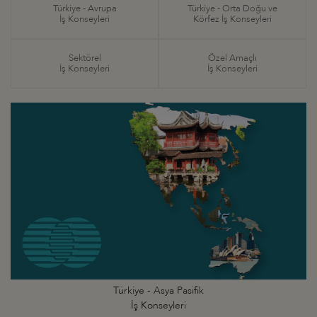
Türkiye - Avrupa
Türkiye - Orta Doğu ve
İş Konseyleri
Körfez İş Konseyleri
Sektörel
Özel Amaçlı
İş Konseyleri
İş Konseyleri
Türkiye - Asya Pasifik
İş Konseyleri