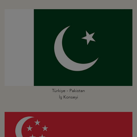
Türkiye - Pakistan
İş Konseyi