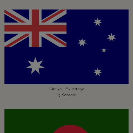
Türkiye - Avustralya
İş Konseyi