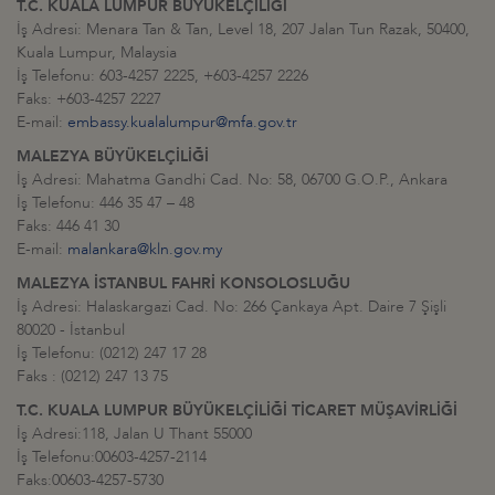
T.C. KUALA LUMPUR BÜYÜKELÇİLİĞİ
İş Adresi: Menara Tan & Tan, Level 18, 207 Jalan Tun Razak, 50400,
Kuala Lumpur, Malaysia
İş Telefonu: 603-4257 2225, +603-4257 2226
Faks: +603-4257 2227
E-mail:
embassy.kualalumpur@mfa.gov.tr
MALEZYA BÜYÜKELÇİLİĞİ
İş Adresi: Mahatma Gandhi Cad. No: 58, 06700 G.O.P., Ankara
İş Telefonu: 446 35 47 – 48
Faks: 446 41 30
E-mail:
malankara@kln.gov.my
MALEZYA İSTANBUL FAHRİ KONSOLOSLUĞU
İş Adresi: Halaskargazi Cad. No: 266 Çankaya Apt. Daire 7 Şişli
80020 - İstanbul
İş Telefonu: (0212) 247 17 28
Faks : (0212) 247 13 75
T.C. KUALA LUMPUR BÜYÜKELÇİLİĞİ TİCARET MÜŞAVİRLİĞİ
İş Adresi:118, Jalan U Thant 55000
İş Telefonu:00603-4257-2114
Faks:00603-4257-5730