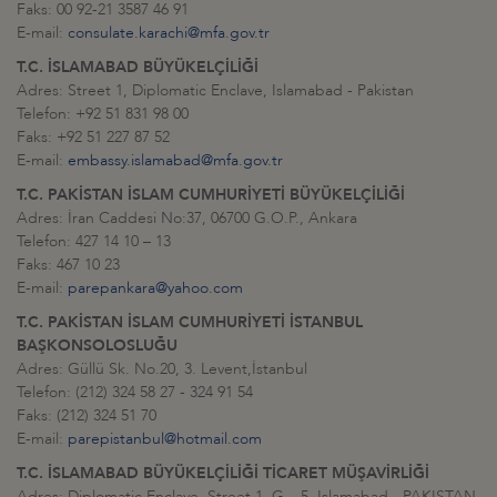
Faks: 00 92-21 3587 46 91
E-mail:
consulate.karachi@mfa.gov.tr
T.C. İSLAMABAD BÜYÜKELÇİLİĞİ
Adres: Street 1, Diplomatic Enclave, Islamabad - Pakistan
Telefon: +92 51 831 98 00
Faks: +92 51 227 87 52
E-mail:
embassy.islamabad@mfa.gov.tr
T.C. PAKİSTAN İSLAM CUMHURİYETİ BÜYÜKELÇİLİĞİ
Adres: İran Caddesi No:37, 06700 G.O.P., Ankara
Telefon: 427 14 10 – 13
Faks: 467 10 23
E-mail:
parepankara@yahoo.com
T.C. PAKİSTAN İSLAM CUMHURİYETİ İSTANBUL
BAŞKONSOLOSLUĞU
Adres: Güllü Sk. No.20, 3. Levent,İstanbul
Telefon: (212) 324 58 27 - 324 91 54
Faks: (212) 324 51 70
E-mail:
parepistanbul@hotmail.com
T.C. İSLAMABAD BÜYÜKELÇİLİĞİ TİCARET MÜŞAVİRLİĞİ
Adres: Diplomatic Enclave, Street 1, G – 5 Islamabad - PAKISTAN