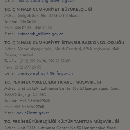
E-mail :
consulate.shanghai@mfa.gov.tr
T.C. ÇİN HALK CUMHURİYETİ BÜYÜKELÇİLİĞİ
Adres: Gölgeli Sok. No: 34 G.O.P,Ankara
Telefon: 436 06 28
Faks: 446 07 48 - 446 42 48
E-mail:
chinaemb_tr@mfa.gov.cn
T.C. ÇİN HALK CUMHURİYETİ İSTANBUL BAŞKONSOLOSLUĞU
Adres: Memduhpaşa Yalısı, Mısırlı Caddesi, 6/8 Kireçburnu Mah.,
Sarıyer, İstanbul
Telefon: (212) 299 26 34, 299 21 87-88
Faks: (212) 299 28 55
E-mail:
chinaconsul_ist_tr@mfa.gov.cn
T.C. PEKİN BÜYÜKELÇİLİĞİ TİCARET MÜŞAVİRLİĞİ
Adres: Unit C812A, Lufthansa Center No:50 Liangmaqiao Road,
100016 Beijing- CHINA
Telefon: +86 10 6464 9538
Faks:+86 10 6464 2268
E-mail:
pekin@dtm.gov.tr
T.C. PEKİN BÜYÜKELÇİLİĞİ KÜLTÜR TANITMA MÜŞAVİRLİĞİ
Adres: Unit C118, Lufthansa Center No:50 Liangmaqiao Road,