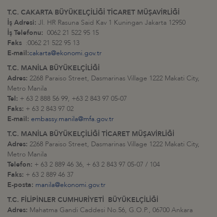
T.C. CAKARTA BÜYÜKELÇİLİĞİ TİCARET MÜŞAVİRLİĞİ
İş Adresi:
Jl. HR Rasuna Said Kav 1 Kuningan Jakarta 12950
İş Telefonu:
0062 21 522 95 15
Faks
:0062 21 522 95 13
E-mail:
cakarta@ekonomi.gov.tr
T.C. MANİLA BÜYÜKELÇİLİĞİ
Adres:
2268 Paraiso Street, Dasmarinas Village 1222 Makati City,
Metro Manila
Tel:
+ 63 2 888 56 99, +63 2 843 97 05-07
Faks:
+ 63 2 843 97 02
E-mail:
embassy.manila@mfa.gov.tr
T.C. MANİLA BÜYÜKELÇİLİĞİ TİCARET MÜŞAVİRLİĞİ
Adres:
2268 Paraiso Street, Dasmarinas Village 1222 Makati City,
Metro Manila
Telefon:
+ 63 2 889 46 36, + 63 2 843 97 05-07 / 104
Faks:
+ 63 2 889 46 37
E-posta:
manila@ekonomi.gov.tr
T.C. FİLİPİNLER CUMHURİYETİ BÜYÜKELÇİLİĞİ
Adres:
Mahatma Gandi Caddesi No.56, G.O.P., 06700 Ankara