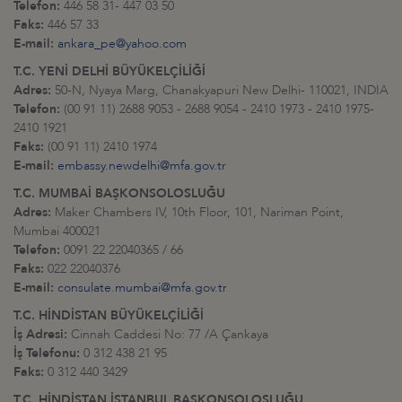
Telefon:
446 58 31- 447 03 50
Faks:
446 57 33
E-mail:
ankara_pe@yahoo.com
T.C. YENİ DELHİ BÜYÜKELÇİLİĞİ
Adres:
50-N, Nyaya Marg, Chanakyapuri New Delhi- 110021, INDIA
Telefon:
(00 91 11) 2688 9053 - 2688 9054 - 2410 1973 - 2410 1975-
2410 1921
Faks:
(00 91 11) 2410 1974
E-mail:
embassy.newdelhi@mfa.gov.tr
T.C. MUMBAİ BAŞKONSOLOSLUĞU
Adres:
Maker Chambers IV, 10th Floor, 101, Nariman Point,
Mumbai 400021
Telefon:
0091 22 22040365 / 66
Faks:
022 22040376
E-mail:
consulate.mumbai@mfa.gov.tr
T.C. HİNDİSTAN BÜYÜKELÇİLİĞİ
İş Adresi:
Cinnah Caddesi No: 77 /A Çankaya
İş Telefonu:
0 312 438 21 95
Faks:
0 312 440 3429
T.C. HİNDİSTAN İSTANBUL BAŞKONSOLOSLUĞU