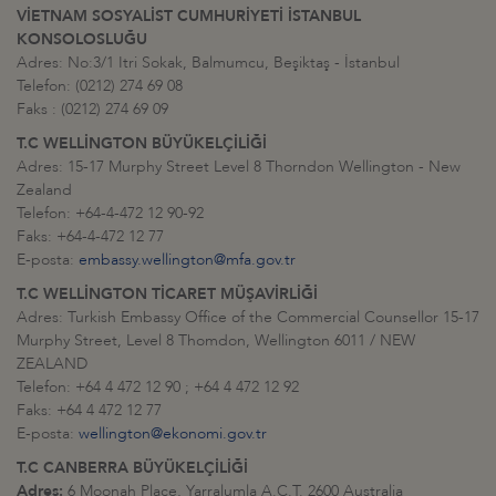
VİETNAM SOSYALİST CUMHURİYETİ İSTANBUL
KONSOLOSLUĞU
Adres: No:3/1 Itri Sokak, Balmumcu, Beşiktaş - İstanbul
Telefon: (0212) 274 69 08
Faks : (0212) 274 69 09
T.C WELLİNGTON BÜYÜKELÇİLİĞİ
Adres: 15-17 Murphy Street Level 8 Thorndon Wellington - New
Zealand
Telefon: +64-4-472 12 90-92
Faks: +64-4-472 12 77
E-posta:
embassy.wellington@mfa.gov.tr
T.C WELLİNGTON TİCARET MÜŞAVİRLİĞİ
Adres: Turkish Embassy Office of the Commercial Counsellor 15-17
Murphy Street, Level 8 Thomdon, Wellington 6011 / NEW
ZEALAND
Telefon: +64 4 472 12 90 ; +64 4 472 12 92
Faks: +64 4 472 12 77
E-posta:
wellington@ekonomi.gov.tr
T.C CANBERRA BÜYÜKELÇİLİĞİ
Adres:
6 Moonah Place, Yarralumla A.C.T. 2600 Australia