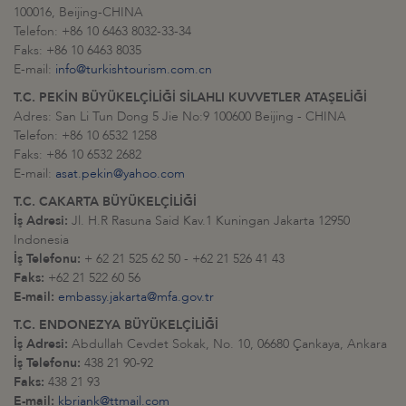
100016, Beijing-CHINA
Telefon: +86 10 6463 8032-33-34
Faks: +86 10 6463 8035
E-mail:
info@turkishtourism.com.cn
T.C. PEKİN BÜYÜKELÇİLİĞİ SİLAHLI KUVVETLER ATAŞELİĞİ
Adres: San Li Tun Dong 5 Jie No:9 100600 Beijing - CHINA
Telefon: +86 10 6532 1258
Faks: +86 10 6532 2682
E-mail:
asat.pekin@yahoo.com
T.C. CAKARTA BÜYÜKELÇİLİĞİ
İş Adresi:
Jl. H.R Rasuna Said Kav.1 Kuningan Jakarta 12950
Indonesia
İş Telefonu:
+ 62 21 525 62 50 - +62 21 526 41 43
Faks:
+62 21 522 60 56
E-mail:
embassy.jakarta@mfa.gov.tr
T.C. ENDONEZYA BÜYÜKELÇİLİĞİ
İş Adresi:
Abdullah Cevdet Sokak, No. 10, 06680 Çankaya, Ankara
İş Telefonu:
438 21 90-92
Faks:
438 21 93
E-mail:
kbriank@ttmail.com