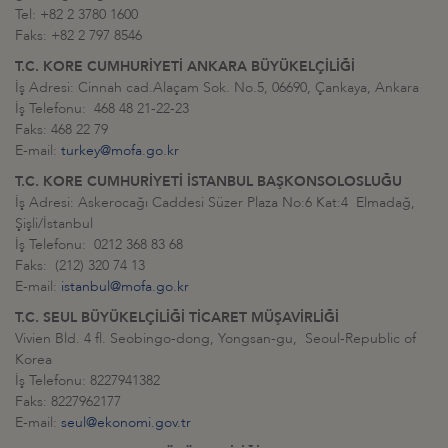
Tel: +82 2 3780 1600
Faks: +82 2 797 8546
T.C. KORE CUMHURİYETİ ANKARA BÜYÜKELÇİLİĞİ
İş Adresi: Cinnah cad.Alaçam Sok. No.5, 06690, Çankaya, Ankara
İş Telefonu: 468 48 21-22-23
Faks: 468 22 79
E-mail:
turkey@mofa.go.kr
T.C. KORE CUMHURİYETİ İSTANBUL BAŞKONSOLOSLUĞU
İş Adresi: Askerocağı Caddesi Süzer Plaza No:6 Kat:4 Elmadağ,
Şişli/İstanbul
İş Telefonu: 0212 368 83 68
Faks: (212) 320 74 13
E-mail:
istanbul@mofa.go.kr
T.C. SEUL BÜYÜKELÇİLİĞİ TİCARET MÜŞAVİRLİĞİ
Vivien Bld. 4 fl. Seobingo-dong, Yongsan-gu, Seoul-Republic of
Korea
İş Telefonu: 8227941382
Faks: 8227962177
E-mail:
seul@ekonomi.gov.tr