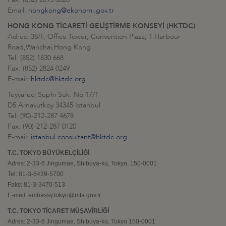
Email:
hongkong@ekonomi.gov.tr
HONG KONG TİCARETİ GELİŞTİRME KONSEYİ (HKTDC)
Adres: 38/F, Office Tower, Convention Plaza, 1 Harbour
Road,Wanchai,Hong Kong
Tel: (852) 1830 668
Fax: (852) 2824 0249
E-mail:
hktdc@hktdc.org
Teyyareci Suphi Sok. No 17/1
D5 Arnavutkoy 34345 Istanbul
Tel: (90)-212-287 4678
Fax: (90)-212-287 0120
E-mail:
istanbul.consultant@hktdc.org
T.C. TOKYO BÜYÜKELÇİLİĞİ
Adres: 2-33-6 Jingumae, Shibuya-ku, Tokyo, 150-0001
Tel: 81-3-6439-5700
Faks: 81-3-3470-513
E-mail: embassy.tokyo@mfa.gov.tr
T.C. TOKYO TİCARET MÜŞAVİRLİĞİ
Adres: 2-33-6 Jingumae, Shibuya-ku, Tokyo 150-0001