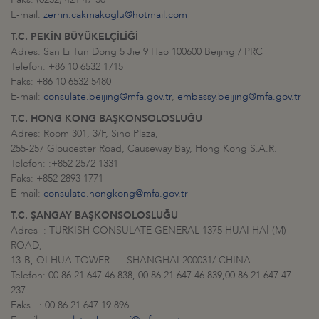
E-mail:
zerrin.cakmakoglu@hotmail.com
T.C. PEKİN BÜYÜKELÇİLİĞİ
Adres: San Li Tun Dong 5 Jie 9 Hao 100600 Beijing / PRC
Telefon: +86 10 6532 1715
Faks: +86 10 6532 5480
E-mail:
consulate.beijing@mfa.gov.tr
,
embassy.beijing@mfa.gov.tr
T.C. HONG KONG BAŞKONSOLOSLUĞU
Adres: Room 301, 3/F, Sino Plaza,
255-257 Gloucester Road, Causeway Bay, Hong Kong S.A.R.
Telefon: :+852 2572 1331
Faks: +852 2893 1771
E-mail:
consulate.hongkong@mfa.gov.tr
T.C. ŞANGAY BAŞKONSOLOSLUĞU
Adres : TURKISH CONSULATE GENERAL 1375 HUAI HAİ (M)
ROAD,
13-B, QI HUA TOWER SHANGHAI 200031/ CHINA
Telefon: 00 86 21 647 46 838, 00 86 21 647 46 839,00 86 21 647 47
237
Faks : 00 86 21 647 19 896