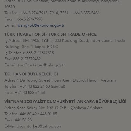
Adres: 61/1 Soi Chatsan, Suthisan Road Huaykwang, Bangkonk,
10310
Telefon :+66-2-274-7913, 7914, 7531, +66-2-355-5486
Faks: +66-2-274-7998
E-mail:
bangkok@ekonomi.gov.tr
TÜRK TİCARET OFİSİ - TURKİSH TRADE OFFİCE
İş Adresi: RM. 1905, 19th F, 333 Keelung Road, International Trade
Building, Sec. 1 Taipei, R.O.C
İş Telefonu: 886-2-27577318
Fax: 886-2-27579432
E-mail: tr-office.taipei@mfa.gov.tr
T.C. HANOİ BÜYÜKELÇİLİĞİ
Adres:4 Da Tuong Street Hoan Kiem District Hanoi , Vietnam
Telefon: +84 43 822 24 60 (santral)
Faks: +84 43 822 24 58
VİETNAM SOSYALİST CUMHURİYETİ ANKARA BÜYÜKELÇİLİĞİ
Adres:Koza Sokak No: 109, G.O.P. - Çankaya / Ankara
Telefon: 446 80 49 / 448 01 85
Faks: 446 56 23
E-Mail:dsqvnturkey@yahoo.com