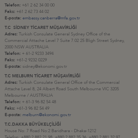
Telefon:
+61 2 62 34 00 00
Faks:
+61 2 62 73 44 02
E-posta:
embassy.canberra@mfa.gov.tr
T.C SİDNEY TİCARET MÜŞAVİRLİĞİ
Adres:
Turkish Consulate General Sydney Office of the
Commercial Attache Level 7 Suite 7.02 25 Bligh Street Sydney,
2000 NSW AUSTRALIA
Telefon:
+ 61-2 9233 3494
Faks:
+61-2 9232 0229
E-posta:
sidney@ekonomi.gov.tr
T.C MELBURN TİCARET MÜŞAVİRLİĞİ
Adres:
Turkish Consulate General Office of the Commercial
Attache Level 8, 24 Albert Road South Melbourne VIC 3205
Melbourne / AUSTRALIA
Telefon:
+ 61-3 96 82 54 48
Faks:
+61-3 96 82 54 49
E-posta:
melburn@ekonomi.gov.tr
T.C.DAKKA BÜYÜKELÇİLİĞİ
House No: 7 Road No:2 Baridhara - Dhaka-1212
Telefon: +880 2 882 21 98, +880 2 882 35 36, +880 2 881 32 97