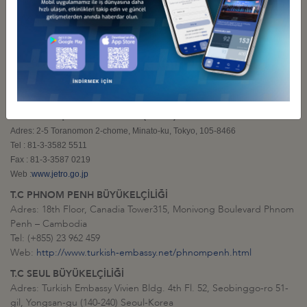
Çankaya, Ankara, Türkiye
Tel: +90-(0)-312-446 05 00
Faks: +90-(0)-312-437 18 12
JAPON EKONOMİ, SANAYİ VE TİCARRET BAKANLIĞI (METI)
Adres: Kasumigaseki 1-3-1,Chiyoda-ku,Tokyo, 100-8901
Tel : 81-3-3501-1511
Web :
www.meti.go.jp
JAPONYA DIŞ TİCARET ÖRGÜTÜ (JETRO)
Adres: 2-5 Toranomon 2-chome, Minato-ku, Tokyo, 105-8466
Tel : 81-3-3582 5511
Fax : 81-3-3587 0219
Web :
www.jetro.go.jp
T.C PHNOM PENH BÜYÜKELÇİLİĞİ
Adres: 18th Floor, Canadia Tower315, Monivong Boulevard Phnom
Penh – Cambodia
Tel: (+855) 23 962 459
Web:
http://www.turkish-embassy.net/phnompenh.html
T.C SEUL BÜYÜKELÇİLİĞİ
Adres: Turkish Embassy Vivien Bldg. 4th Fl. 52, Seobinggo-ro 51-
gil, Yongsan-gu (140-240) Seoul-Korea