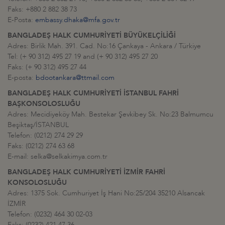
Faks: +880 2 882 38 73
E-Posta:
embassy.dhaka@mfa.gov.tr
BANGLADEŞ HALK CUMHURİYETİ BÜYÜKELÇİLİĞİ
Adres: Birlik Mah. 391. Cad. No:16 Çankaya - Ankara / Türkiye
Tel: (+ 90 312) 495 27 19 and (+ 90 312) 495 27 20
Faks: (+ 90 312) 495 27 44
E-posta:
bdootankara@ttmail.com
BANGLADEŞ HALK CUMHURİYETİ İSTANBUL FAHRİ
BAŞKONSOLOSLUĞU
Adres: Mecidiyeköy Mah. Bestekar Şevkibey Sk. No:23 Balmumcu
Beşiktaş/İSTANBUL
Telefon: (0212) 274 29 29
Faks: (0212) 274 63 68
E-mail: selka@selkakimya.com.tr
BANGLADEŞ HALK CUMHURİYETİ İZMİR FAHRİ
KONSOLOSLUĞU
Adres: 1375 Sok. Cumhuriyet İş Hani No:25/204 35210 Alsancak
İZMİR
Telefon: (0232) 464 30 02-03
Faks: (0232) 421 47 36