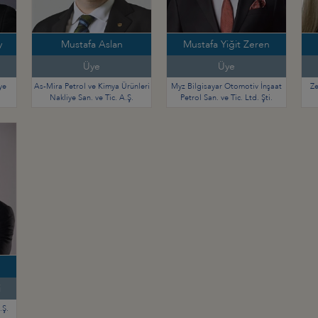
y
Mustafa Aslan
Mustafa Yiğit Zeren
Üye
Üye
ye
As-Mira Petrol ve Kimya Ürünleri
Myz Bilgisayar Otomotiv İnşaat
Ze
Nakliye San. ve Tic. A.Ş.
Petrol San. ve Tic. Ltd. Şti.
i
.Ş.