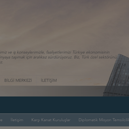
iz ve iş konseylerimizle, faaliyetlerimizi Türkiye ekonomisinin
aya taşımak için aralıksız sürdürüyoruz. Biz, Türk özel sektörünü
z.
BİLGİ MERKEZİ
İLETİŞİM
ye
İletişim
Karşı Kanat Kuruluşlar
Diplomatik Misyon Temsilcilik