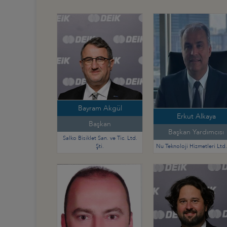
Bayram Akgül
Erkut Alkaya
Başkan
Başkan Yardımcısı
Salko Bisiklet San. ve Tic. Ltd.
Şti.
Nu Teknoloji Hizmetleri Ltd. 