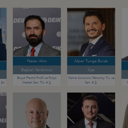
Naser Alim
Alper Tunga Burak
Başkan Yardımcısı
Üye
Boyut Plastik Profil ve Folyo
Odine Solutions Teknoloji Tic. ve
Şti.
İmalati San. Tic. A.Ş.
San. A.Ş.