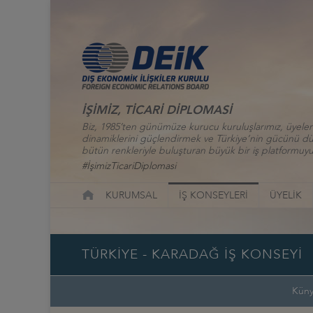
İŞİMİZ, TİCARİ DİPLOMASİ
Biz, 1985’ten günümüze kurucu kuruluşlarımız, üyelerim
dinamiklerini güçlendirmek ve Türkiye’nin gücünü düny
bütün renkleriyle buluşturan büyük bir iş platformuyu
#İşimizTicariDiplomasi
KURUMSAL
İŞ KONSEYLERİ
ÜYELİK
TÜRKİYE - KARADAĞ İŞ KONSEYİ
Kün