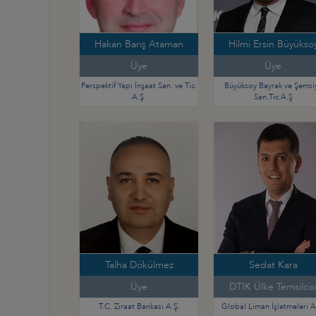
Hakan Barış Ataman
Hilmi Ersin Büyükso
Üye
Üye
Perspektif Yapı İnşaat San. ve Tic.
Büyüksoy Bayrak ve Şemsi
A.Ş.
San.Tic.A.Ş
Talha Dökülmez
Sedat Kara
Üye
DTİK Ülke Temsilcis
T.C. Ziraat Bankası A.Ş.
Global Liman İşletmeleri A