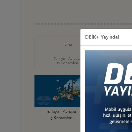
DEİK+ Yayında!
Türkiye
Tümü
İş Ko
Türkiye - Avrasya
Türkiye
İş Konseyleri
İş Ko
Türkiye - Avrupa
Türkiye - Almanya
İş Konseyleri
İş Konseyi