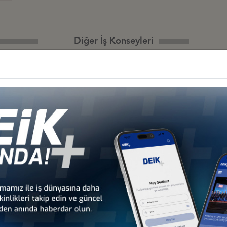
Diğer İş Konseyleri
 - Afrika
Türkiye - Kuzey Amerika
Türkiye - Lat
nseyleri
İş Konseyleri
Karayipler İ
 - Avrupa
Türkiye - Orta Doğu ve
Sekt
nseyleri
Körfez İş Konseyleri
İş Kon
Türkiye - Arnavutluk
Türkiye - Avusturya
İş Konseyi
İş Konseyi