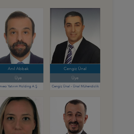
Anıl Abbak
Cengiz Ünal
Üye
Üye
İnveo Yatırım Holding A.Ş.
Cengiz Ünal - Ünal Mühendislik