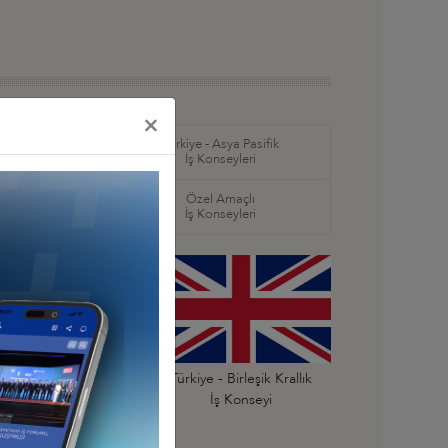
×
in Amerika ve
Türkiye - Asya Pasifik
ş Konseyleri
İş Konseyleri
örel
Özel Amaçlı
seyleri
İş Konseyleri
Türkiye - Belçika
Türkiye - Birleşik Krallık
İş Konseyi
İş Konseyi