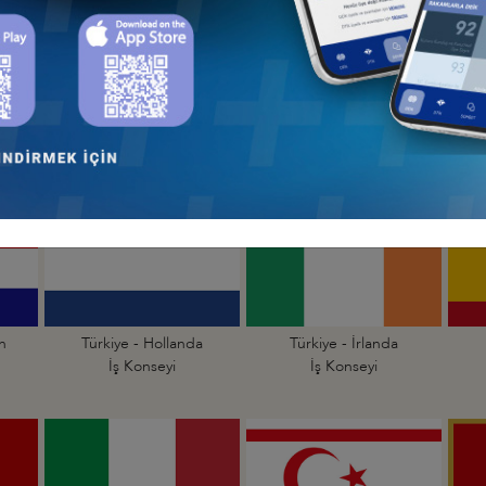
an
Türkiye - Çekya
Türkiye - Danimarka
İş Konseyi
İş Konseyi
an
Türkiye - Hollanda
Türkiye - İrlanda
İş Konseyi
İş Konseyi