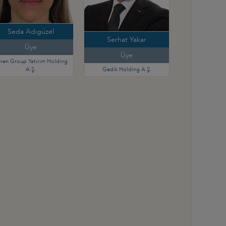
Seda Adıgüzel
Serhat Yakar
Üye
Üye
ren Group Yatırım Holding
A.Ş.
Gedik Holding A.Ş.