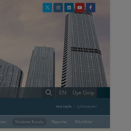
EN
Üye Girişi
Ana Sayfa
İş Konseyleri
leri
Yürütme Kurulu
Raporlar
Etkinlikler