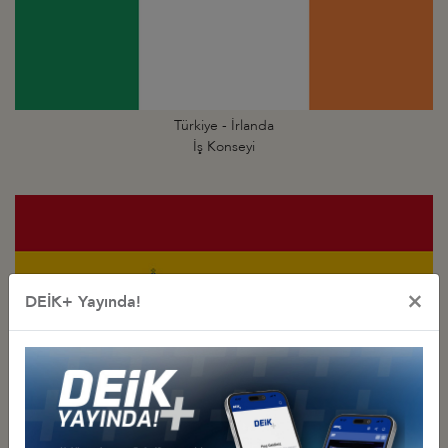
Türkiye - İrlanda
İş Konseyi
×
DEİK+ Yayında!