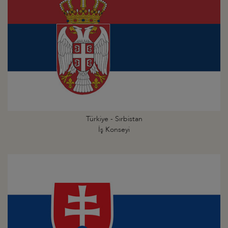
Türkiye - Sırbistan
İş Konseyi