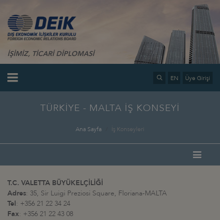
İŞİMİZ, TİCARİ DİPLOMASİ
EN
Üye Girişi
TÜRKİYE - MALTA İŞ KONSEYİ
Ana Sayfa
İş Konseyleri
T.C. VALETTA BÜYÜKELÇİLİĞİ
Adres
: 35, Sir Luigi Preziosi Square, Floriana-MALTA
Tel
: +356 21 22 34 24
Fax
: +356 21 22 43 08