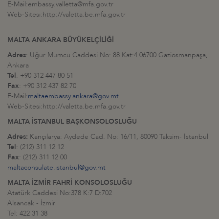
E-Mail:embassy.valletta@mfa.gov.tr
Web-Sitesi:http://valetta.be.mfa.gov.tr
MALTA ANKARA BÜYÜKELÇİLİĞİ
Adres
: Uğur Mumcu Caddesi No: 88 Kat:4 06700 Gaziosmanpaşa,
Ankara
Tel
: +90 312 447 80 51
Fax
: +90 312 437 82 70
E-Mail:
maltaembassy.ankara@gov.mt
Web-Sitesi:http://valetta.be.mfa.gov.tr
MALTA İSTANBUL BAŞKONSOLOSLUĞU
Adres:
Kançılarya: Aydede Cad. No: 16/11, 80090 Taksim- İstanbul
Tel
: (212) 311 12 12
Fax
: (212) 311 12 00
maltaconsulate.istanbul@gov.mt
MALTA İZMİR FAHRİ KONSOLOSLUĞU
Atatürk Caddesi No:378 K:7 D:702
Alsancak - İzmir
Tel: 422 31 38