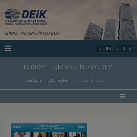
İŞİMİZ, TİCARİ DİPLOMASİ
EN
Üye Girişi
TÜRKİYE - UMMAN İŞ KONSEYİ
Ana Sayfa
İş Konseyleri
Ülke Bazlı İş Konseyleri