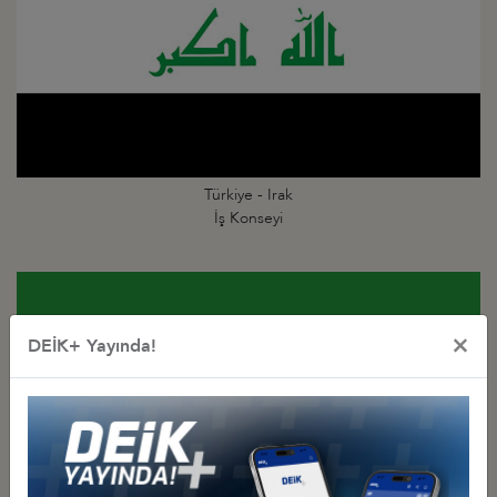
Türkiye - Irak
İş Konseyi
×
DEİK+ Yayında!