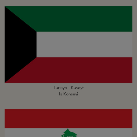
Türkiye - Kuveyt
İş Konseyi