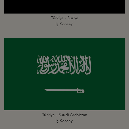
Türkiye - Suriye
İş Konseyi
Türkiye - Suudi Arabistan
İş Konseyi