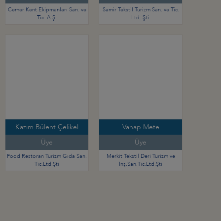
Cemer Kent Ekipmanları San. ve
Samir Tekstil Turizm San. ve Tic.
Tic. A.Ş.
Ltd. Şti.
Kazım Bülent Çelikel
Vahap Mete
Üye
Üye
Food Restoran Turizm Gıda San.
Merkit Tekstil Deri Turizm ve
Tic.Ltd.Şti
İnş.San.Tic.Ltd.Şti