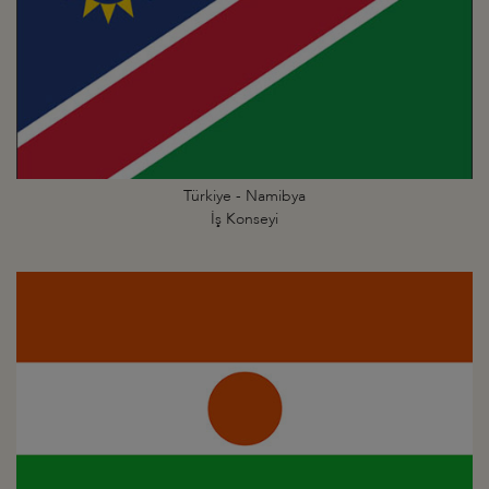
Türkiye - Namibya
İş Konseyi