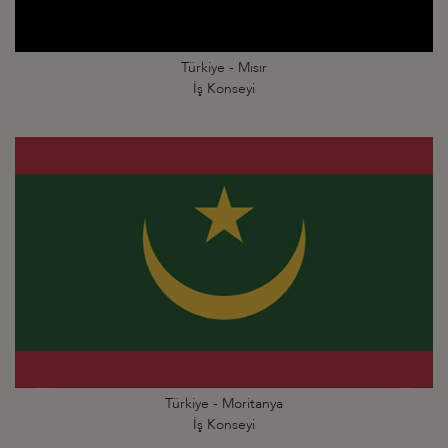
Türkiye - Mısır
İş Konseyi
Türkiye - Moritanya
İş Konseyi