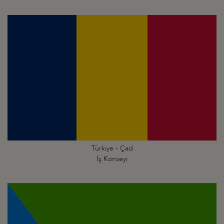
Türkiye - Çad
İş Konseyi