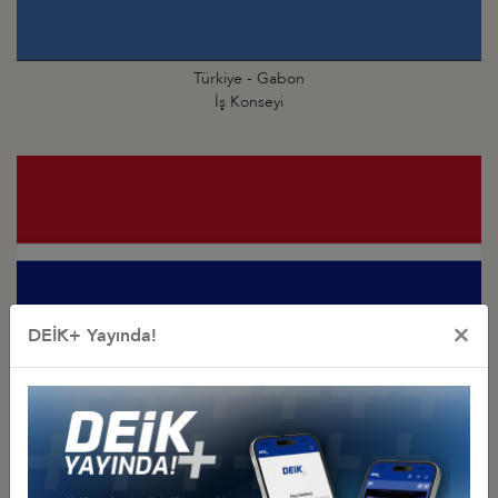
Türkiye - Gabon
İş Konseyi
×
DEİK+ Yayında!
Türkiye - Gambiya
İş Konseyi