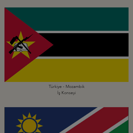
Türkiye - Mozambik
İş Konseyi