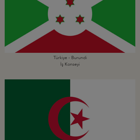
Türkiye - Burundi
İş Konseyi