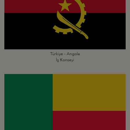
Türkiye - Angola
İş Konseyi