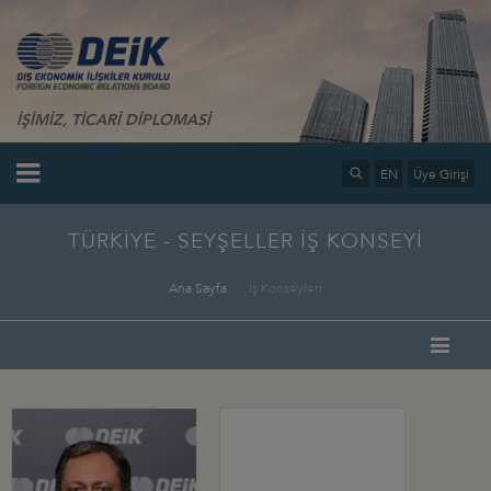
İŞİMİZ, TİCARİ DİPLOMASİ
EN
Üye Girişi
TÜRKİYE - SEYŞELLER İŞ KONSEYİ
Ana Sayfa
İş Konseyleri