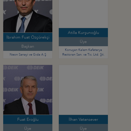
Atilla Kurşunoğlu
İbrahim Fuat Özçörekçi
Üye
Başkan
Konuşan Kalem Kafeterya
Neon Sanayi ve Gıda A.Ş
Restoran San. ve Tic. Ltd. Şti.
Fuat Eroğlu
İlhan Vatansever
Üye
Üye