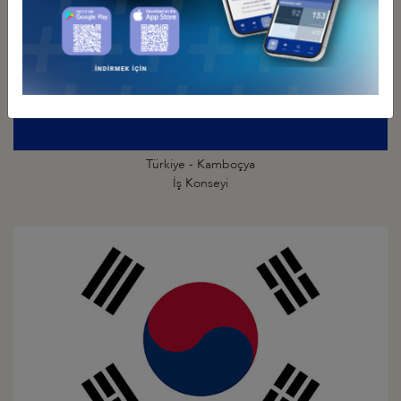
Türkiye - Kamboçya
İş Konseyi