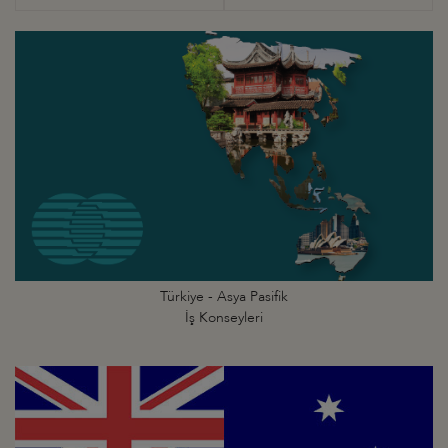
Türkiye - Asya Pasifik
İş Konseyleri