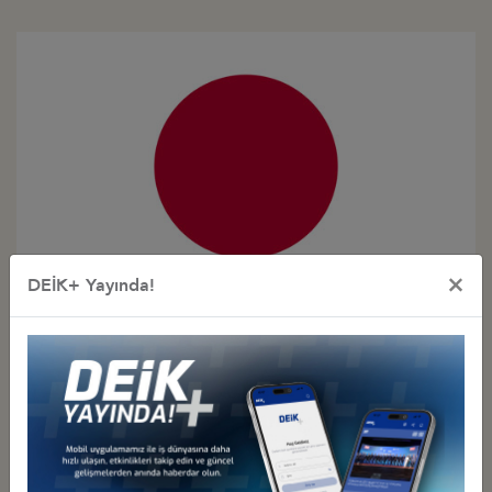
×
DEİK+ Yayında!
Türkiye - Japonya
İş Konseyi