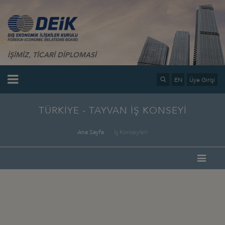
İŞİMİZ, TİCARİ DİPLOMASİ
EN
Üye Girişi
TÜRKİYE - TAYVAN İŞ KONSEYİ
Ana Sayfa
İş Konseyleri