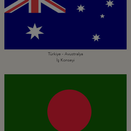
Türkiye - Avustralya
İş Konseyi