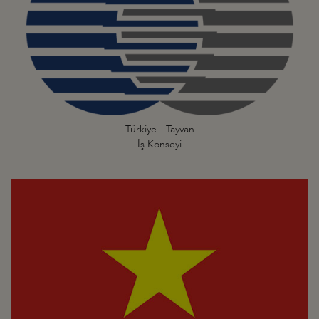
Türkiye - Tayvan
İş Konseyi