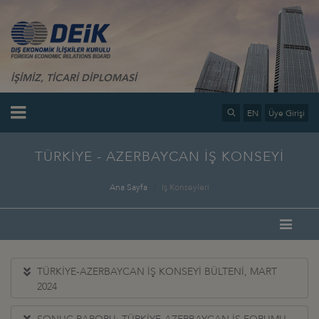
İŞİMİZ, TİCARİ DİPLOMASİ
EN
Üye Girişi
TÜRKİYE - AZERBAYCAN İŞ KONSEYİ
Ana Sayfa
İş Konseyleri
TÜRKİYE-AZERBAYCAN İŞ KONSEYİ BÜLTENİ, MART
2024