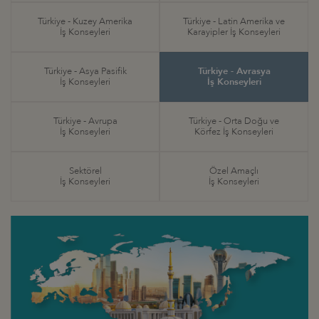
Türkiye - Kuzey Amerika
Türkiye - Latin Amerika ve
İş Konseyleri
Karayipler İş Konseyleri
Türkiye - Asya Pasifik
Türkiye - Avrasya
İş Konseyleri
İş Konseyleri
Türkiye - Avrupa
Türkiye - Orta Doğu ve
İş Konseyleri
Körfez İş Konseyleri
Sektörel
Özel Amaçlı
İş Konseyleri
İş Konseyleri