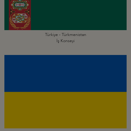
Türkiye - Türkmenistan
İş Konseyi