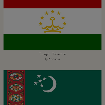
Türkiye - Tacikistan
İş Konseyi