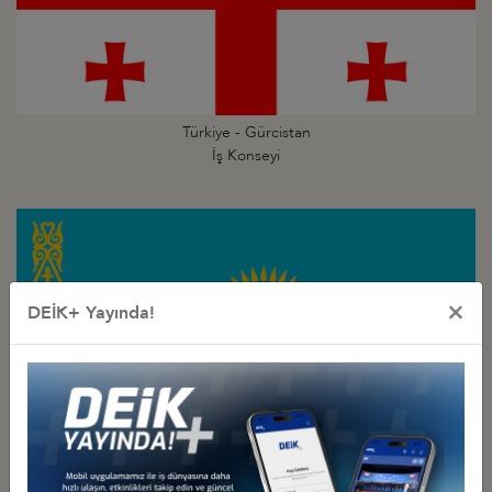
Türkiye - Gürcistan
İş Konseyi
×
DEİK+ Yayında!