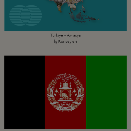
Türkiye - Avrasya
İş Konseyleri