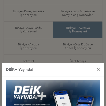
Türkiye - Kuzey Amerika
Türkiye - Latin Amerika ve
İş Konseyleri
Karayipler İş Konseyleri
Türkiye - Asya Pasifik
Türkiye - Avrasya
İş Konseyleri
İş Konseyleri
Türkiye - Avrupa
Türkiye - Orta Doğu ve
İş Konseyleri
Körfez İş Konseyleri
Sektörel
Özel Amaçlı
İş Konseyleri
İş Konseyleri
×
DEİK+ Yayında!