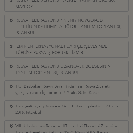
RUSYA FEDERASYONU / ADIGEY YATIRIM FORUMU,
MAYKOP
RUSYA FEDERASYONU / NİJNİY NOVGOROD
HEYETİNİN KATILIMIYLA BÖLGE TANITIM TOPLANTISI,
İSTANBUL
İZMİR ENTERNASYONAL FUARI ÇERÇEVESİNDE
TÜRKİYE-RUSYA İŞ FORUMU, İZMİR
RUSYA FEDERASYONU ULYANOVSK BÖLGESİNİN
TANITIM TOPLANTISI, İSTANBUL
T.C. Başbakanı Sayın Binali Yıldırım‘ın Rusya Ziyareti
Çerçevesinde İş Forumu, 7 Aralık 2016, Kazan
Türkiye-Rusya İş Konseyi XVIII. Ortak Toplantısı, 12 Ekim
2016, İstanbul
VIII. Uluslararası Rusya ve İİT Ülkeleri Ekonomi Zirvesi’ne
Türkiye Heyetinin Katılımı, 19-21 Mayıs 2016, Kazan