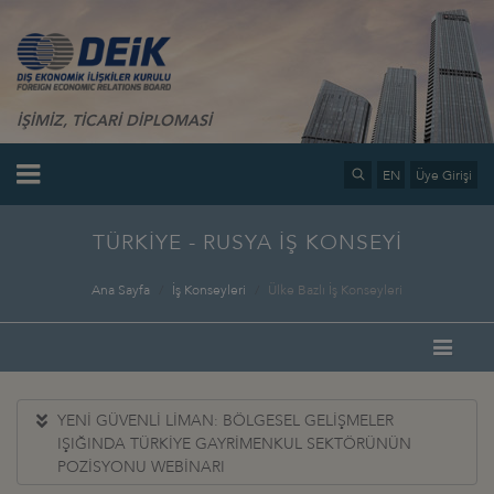
İŞİMİZ, TİCARİ DİPLOMASİ
EN
Üye Girişi
TÜRKİYE - RUSYA İŞ KONSEYİ
Ana Sayfa
İş Konseyleri
Ülke Bazlı İş Konseyleri
YENİ GÜVENLİ LİMAN: BÖLGESEL GELİŞMELER
IŞIĞINDA TÜRKİYE GAYRİMENKUL SEKTÖRÜNÜN
POZİSYONU WEBİNARI