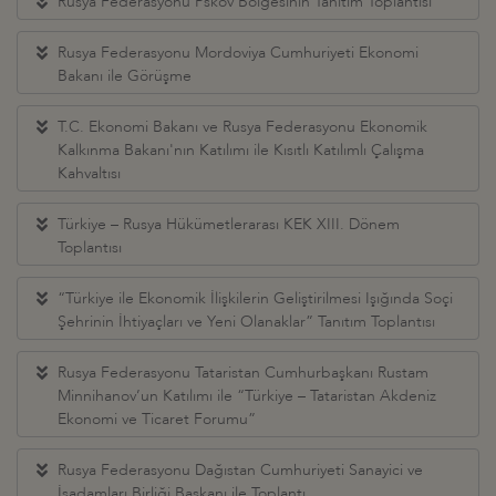
Rusya Federasyonu Pskov Bölgesinin Tanıtım Toplantısı
Rusya Federasyonu Mordoviya Cumhuriyeti Ekonomi
Bakanı ile Görüşme
T.C. Ekonomi Bakanı ve Rusya Federasyonu Ekonomik
Kalkınma Bakanı'nın Katılımı ile Kısıtlı Katılımlı Çalışma
Kahvaltısı
Türkiye – Rusya Hükümetlerarası KEK XIII. Dönem
Toplantısı
“Türkiye ile Ekonomik İlişkilerin Geliştirilmesi Işığında Soçi
Şehrinin İhtiyaçları ve Yeni Olanaklar” Tanıtım Toplantısı
Rusya Federasyonu Tataristan Cumhurbaşkanı Rustam
Minnihanov’un Katılımı ile “Türkiye – Tataristan Akdeniz
Ekonomi ve Ticaret Forumu”
Rusya Federasyonu Dağıstan Cumhuriyeti Sanayici ve
İşadamları Birliği Başkanı ile Toplantı