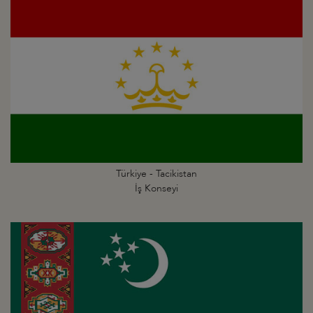
Türkiye - Tacikistan
İş Konseyi