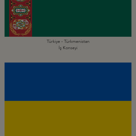
Türkiye - Türkmenistan
İş Konseyi