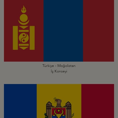
Türkiye - Moğolistan
İş Konseyi