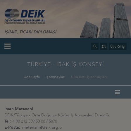
İŞİMİZ, TİCARİ DİPLOMASİ
EN
Üye Girişi
TÜRKİYE - IRAK İŞ KONSEYİ
Ana Sayfa
İş Konseyleri
Ülke Bazlı İş Konseyleri
İmen Metenani
DEİK/Türkiye - Orta Doğu ve Körfez İş Konseyleri Direktör
Tel:
+ 90 212 339 50 00 / 5070
E-Posta:
imetenani@deik.org.tr