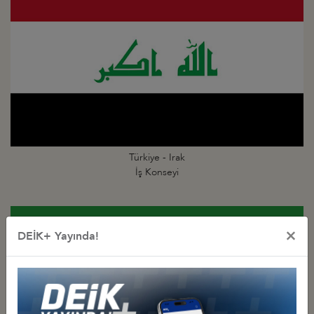
Türkiye - Irak
İş Konseyi
×
DEİK+ Yayında!