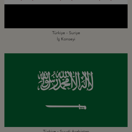
Türkiye - Suriye
İş Konseyi
Türkiye - Suudi Arabistan