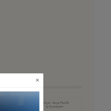
×
in Amerika ve
Türkiye - Asya Pasifik
ş Konseyleri
İş Konseyleri