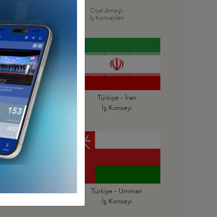
örel
Özel Amaçlı
seyleri
İş Konseyleri
Türkiye - Irak
Türkiye - İran
İş Konseyi
İş Konseyi
kiye - Suudi Arabistan
Türkiye - Umman
İş Konseyi
İş Konseyi