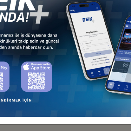
 - Avrupa
Türkiye - Orta Doğu ve
Sekt
nseyleri
Körfez İş Konseyleri
İş Kon
Türkiye - Birleşik Arap
Türkiye - Filistin
Emirlikleri İş Konseyi
İş Konseyi
Türkiye - Lübnan
Türkiye - Suriye
Tür
İş Konseyi
İş Konseyi