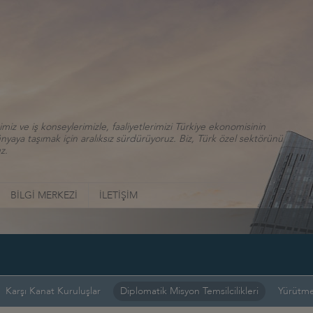
iz ve iş konseylerimizle, faaliyetlerimizi Türkiye ekonomisinin
aya taşımak için aralıksız sürdürüyoruz. Biz, Türk özel sektörünü
z.
BİLGİ MERKEZİ
İLETİŞİM
Karşı Kanat Kuruluşlar
Diplomatik Misyon Temsilcilikleri
Yürütme