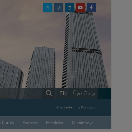
EN
Üye Girişi
Ana Sayfa
İş Konseyleri
 Kurulu
Raporlar
Etkinlikler
Multimedya