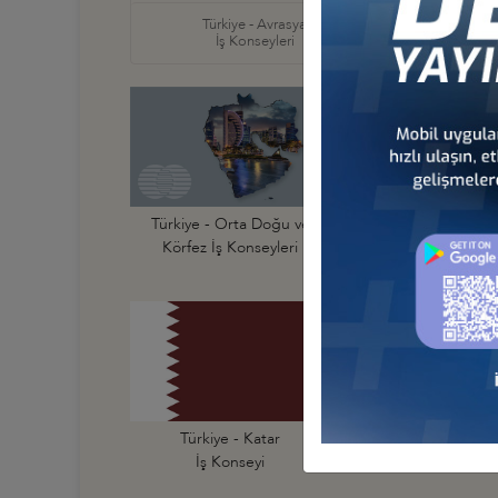
Türkiye - Avrasya
Türkiye
İş Konseyleri
İş Ko
Türkiye - Orta Doğu ve
Türkiye - Bahreyn
Körfez İş Konseyleri
İş Konseyi
Türkiye - Katar
Türkiye - Kuveyt
İş Konseyi
İş Konseyi