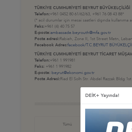
TÜRKİYE CUMHURİYETİ BEYRUT BÜYÜKELÇİLİĞİ
Telefon:
+961 0452 80 61/62/63, +961 76 08 43 88*
(* acil durumlar için mesai saatleri dışında kullanıma 
Faks:
+961 (4) 40 75 57
E-posta:
ambassade.beyrouth@mfa.gov.tr
Posta adresi:
Rabieh, Zone II, 1st Street Metn, Leba
Facebook Adres:
facebook/T.C.BEYRUT BÜYÜKELÇİ
TÜRKİYE CUMHURİYETİ BEYRUT TİCARET MÜŞAVİ
Telefon:
+961 1 991981
Faks:
+961 1 991982
E-posta:
beyrut@ekonomi.gov.tr
Posta Adresi:
Riad El Solh Str. Abdel Razzak Bldg 1st
DEİK+ Yayında!
Türkiye
Tümü
İş Ko