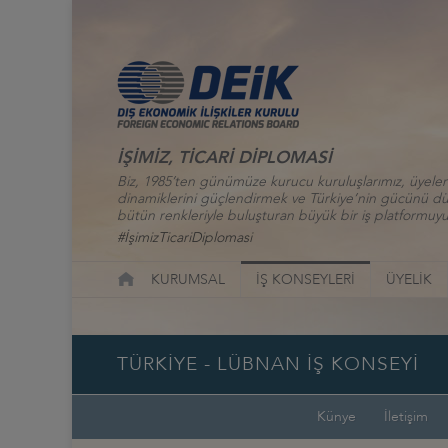
İŞİMİZ, TİCARİ DİPLOMASİ
Biz, 1985’ten günümüze kurucu kuruluşlarımız, üyelerim
dinamiklerini güçlendirmek ve Türkiye’nin gücünü düny
bütün renkleriyle buluşturan büyük bir iş platformuyu
#İşimizTicariDiplomasi
KURUMSAL
İŞ KONSEYLERİ
ÜYELİK
TÜRKİYE - LÜBNAN İŞ KONSEYİ
Künye
İletişim