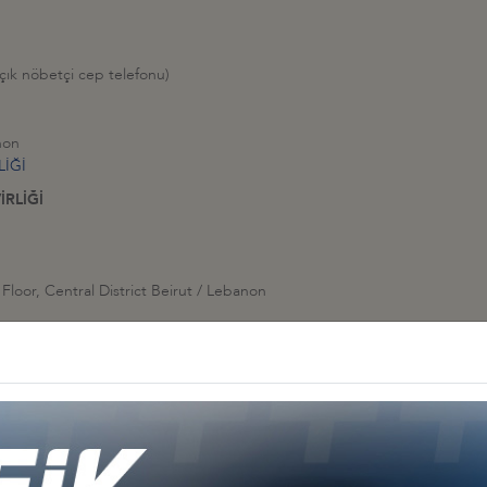
açık nöbetçi cep telefonu)
non
LİĞİ
RLİĞİ
 Floor, Central District Beirut / Lebanon
Diğer İş Konseyleri
 - Afrika
Türkiye - Kuzey Amerika
Türkiye - Lat
nseyleri
İş Konseyleri
Karayipler İ