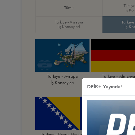
Türkiye
Tümü
İş Ko
Türkiye - Avrasya
Türkiye
İş Konseyleri
İş Ko
Türkiye - Avrupa
Türkiye - Almanya
İş Konseyleri
İş Konseyi
DEİK+ Yayında!
Türkiye - Bosna Hersek
Türkiye - Bulgarist