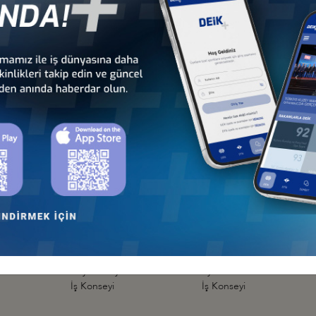
İş Konseyi
İş Konseyi
an
Türkiye - Hollanda
Türkiye - İrlanda
İş Konseyi
İş Konseyi
Türkiye - İtalya
Türkiye - K.K.T.C.
İş Konseyi
İş Konseyi