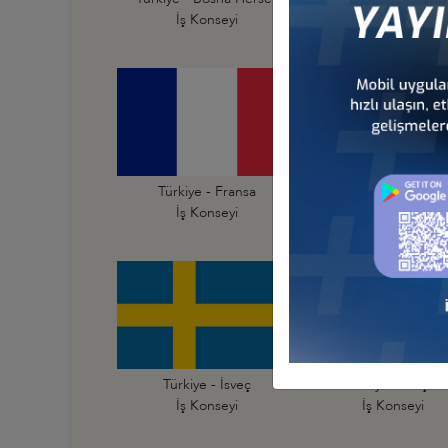
İş Konseyi
İş Konseyi
Türkiye - Fransa
Türkiye - Hırvatist
İş Konseyi
İş Konseyi
Türkiye - İsveç
Türkiye - İsviçre
İş Konseyi
İş Konseyi