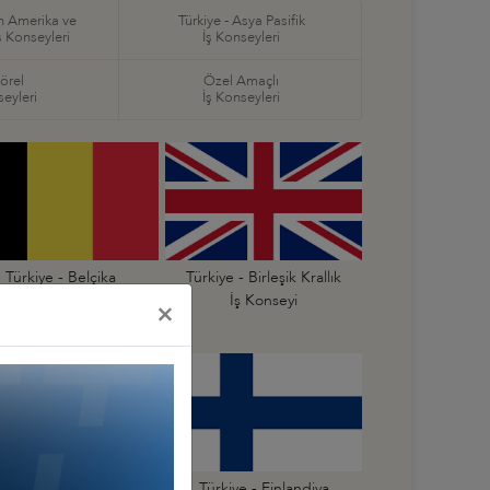
in Amerika ve
Türkiye - Asya Pasifik
ş Konseyleri
İş Konseyleri
örel
Özel Amaçlı
seyleri
İş Konseyleri
Türkiye - Belçika
Türkiye - Birleşik Krallık
İş Konseyi
İş Konseyi
×
Türkiye - Estonya
Türkiye - Finlandiya