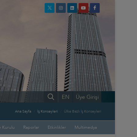
EN
Üye Girişi
Ana Sayfa
İş Konseyleri
Ülke Bazlı İş Konseyleri
 Kurulu
Raporlar
Etkinlikler
Multimedya