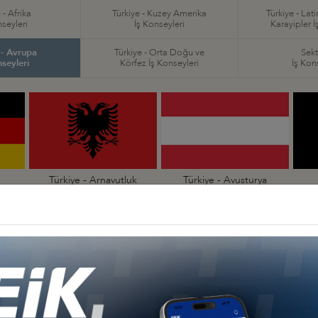
 - Afrika
Türkiye - Kuzey Amerika
Türkiye - Lat
nseyleri
İş Konseyleri
Karayipler İ
 - Avrupa
Türkiye - Orta Doğu ve
Sekt
nseyleri
Körfez İş Konseyleri
İş Kon
Türkiye - Arnavutluk
Türkiye - Avusturya
İş Konseyi
İş Konseyi
an
Türkiye - Çekya
Türkiye - Danimarka