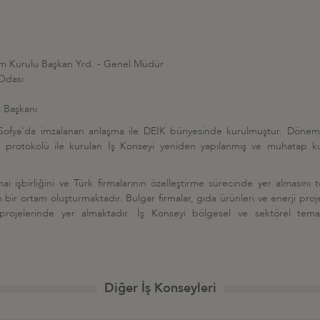
tim Kurulu Başkan Yrd. - Genel Müdür
 Odası
ı Başkanı
e Sofya'da imzalanan anlaşma ile DEİK bünyesinde kurulmuştur. Döne
yet protokolü ile kurulan İş Konseyi yeniden yapılanmış ve muhatap k
sınai işbirliğini ve Türk firmalarının özelleştirme sürecinde yer almasın
gun bir ortam oluşturmaktadır. Bulgar firmalar, gıda ürünleri ve enerji proj
 projelerinde yer almaktadır. İş Konseyi bölgesel ve sektörel temasl
Diğer İş Konseyleri