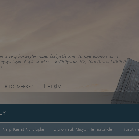
iz ve iş konseylerimizle, faaliyetlerimizi Türkiye ekonomisinin
aya taşımak için aralıksız sürdürüyoruz. Biz, Türk özel sektörünü
z.
BİLGİ MERKEZİ
İLETİŞİM
EYİ
Karşı Kanat Kuruluşlar
Diplomatik Misyon Temsilcilikleri
Yürütme