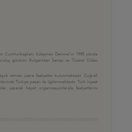
min Cumhurbaşkanı Süleyman Demirel'in 1995 yılında
uruluş görevini Bulgaristan Sanayi ve Ticaret Odası
ı teşvik etmek üzere faaliyette bulunmaktadır. Coğrafi
elerinde Türkiye pazarı ile ilgilenmektedir. Türk inşaat
ar yaparak heyet organizasyonlarıyla faaliyetlerini