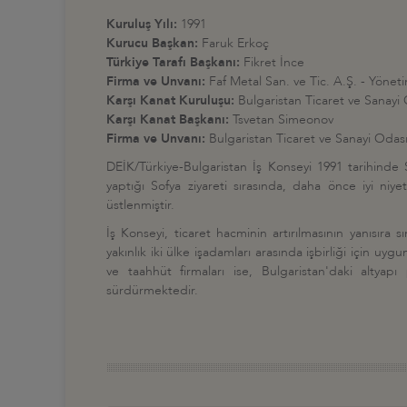
Kuruluş Yılı:
1991
Kurucu Başkan:
Faruk Erkoç
Türkiye Tarafı Başkanı:
Fikret İnce
Firma ve Unvanı:
Faf Metal San. ve Tic. A.Ş. - Yöne
Karşı Kanat Kuruluşu:
Bulgaristan Ticaret ve Sanayi
Karşı Kanat Başkanı:
Tsvetan Simeonov
Firma ve Unvanı:
Bulgaristan Ticaret ve Sanayi Odas
DEİK/Türkiye-Bulgaristan İş Konseyi 1991 tarihind
yaptığı Sofya ziyareti sırasında, daha önce iyi ni
üstlenmiştir.
İş Konseyi, ticaret hacminin artırılmasının yanısıra 
yakınlık iki ülke işadamları arasında işbirliği için uy
ve taahhüt firmaları ise, Bulgaristan'daki altyapı
sürdürmektedir.