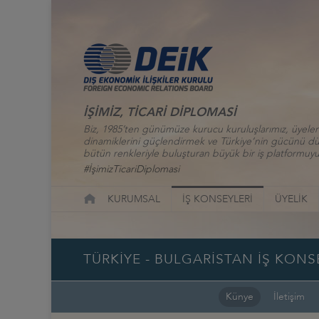
İŞİMİZ, TİCARİ DİPLOMASİ
Biz, 1985’ten günümüze kurucu kuruluşlarımız, üyelerim
dinamiklerini güçlendirmek ve Türkiye’nin gücünü düny
bütün renkleriyle buluşturan büyük bir iş platformuyu
#İşimizTicariDiplomasi
KURUMSAL
İŞ KONSEYLERİ
ÜYELİK
TÜRKİYE - BULGARİSTAN İŞ KONS
Künye
İletişim