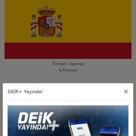
Türkiye - İspanya
İş Konseyi
×
DEİK+ Yayında!