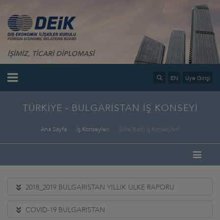
İŞİMİZ, TİCARİ DİPLOMASİ
EN
Üye Girişi
TÜRKİYE - BULGARİSTAN İŞ KONSEYİ
Ana Sayfa
İş Konseyleri
Ülke Bazlı İş Konseyleri
2018_2019 BULGARİSTAN YILLIK ÜLKE RAPORU
COVID-19 BULGARİSTAN