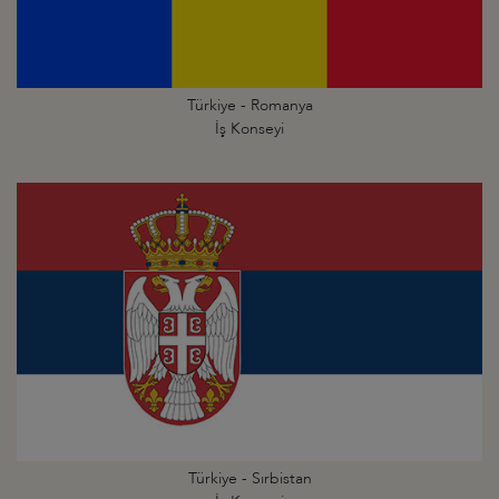
Türkiye - Romanya
İş Konseyi
Türkiye - Sırbistan