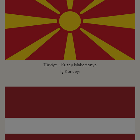
Türkiye - Kuzey Makedonya
İş Konseyi