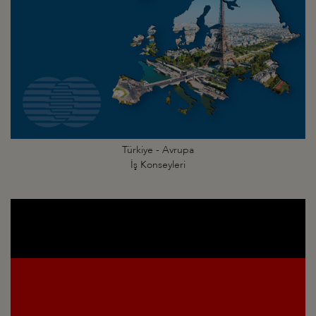
Türkiye - Avrupa
İş Konseyleri