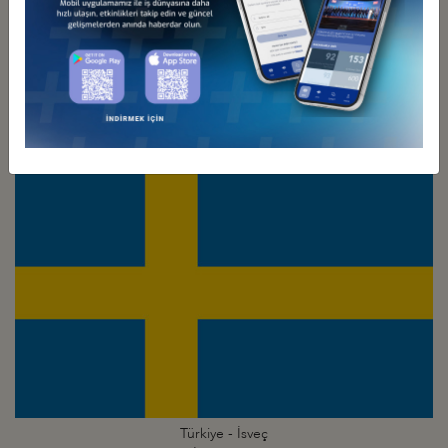
Türkiye - İsrail
İş Konseyi
Türkiye - İsveç