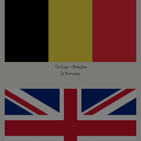
Türkiye - Belçika
İş Konseyi