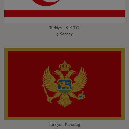
Türkiye - K.K.T.C.
İş Konseyi
Türkiye - Karadağ