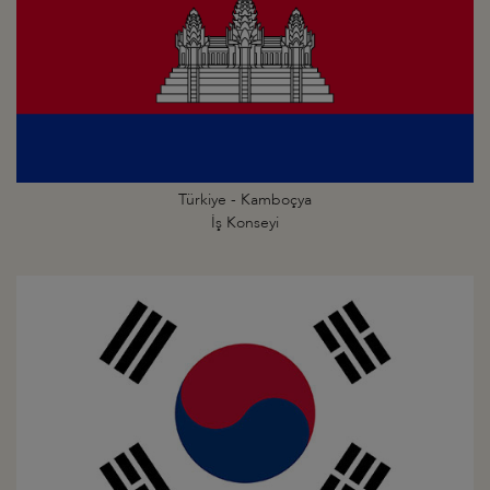
Türkiye - Kamboçya
İş Konseyi