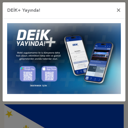
×
DEİK+ Yayında!
Türkiye - Endonezya
İş Konseyi