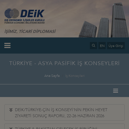
İŞİMİZ, TİCARİ DİPLOMASİ
EN
Üye Girişi
TÜRKİYE - ASYA PASİFİK İŞ KONSEYLERİ
Ana Sayfa
İş Konseyleri
DEİK/TÜRKİYE-ÇİN İŞ KONSEYİ'NİN PEKİN HEYET
ZİYARETİ SONUÇ RAPORU, 22-26 HAZİRAN 2026