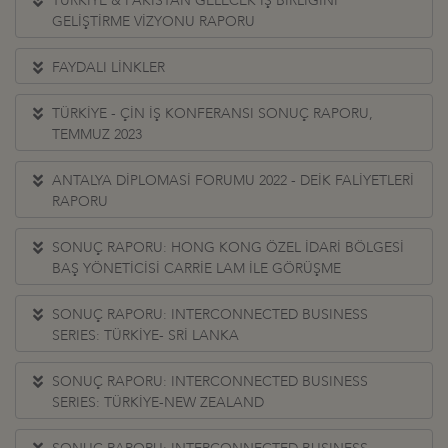
TÜRKİYE & PAKİSTAN GELECEK İŞ BİRLİĞİNİ
GELİŞTİRME VİZYONU RAPORU
FAYDALI LİNKLER
TÜRKİYE - ÇİN İŞ KONFERANSI SONUÇ RAPORU,
TEMMUZ 2023
ANTALYA DİPLOMASİ FORUMU 2022 - DEİK FALİYETLERİ
RAPORU
SONUÇ RAPORU: HONG KONG ÖZEL İDARİ BÖLGESİ
BAŞ YÖNETİCİSİ CARRİE LAM İLE GÖRÜŞME
SONUÇ RAPORU: INTERCONNECTED BUSINESS
SERIES: TÜRKİYE- SRİ LANKA
SONUÇ RAPORU: INTERCONNECTED BUSINESS
SERIES: TÜRKİYE-NEW ZEALAND