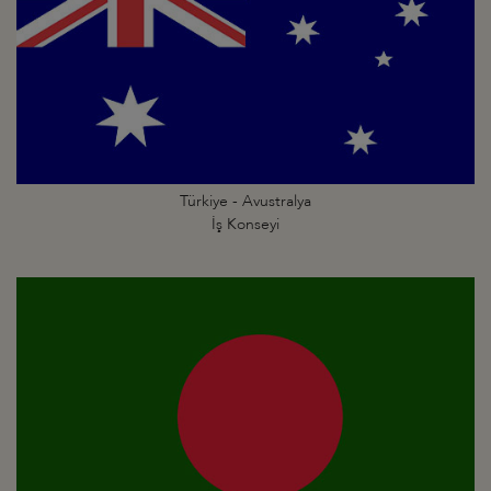
Türkiye - Avustralya
İş Konseyi