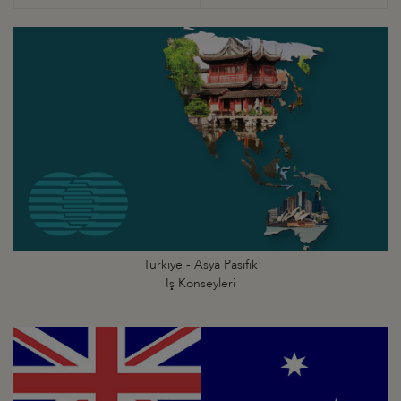
Türkiye - Asya Pasifik
İş Konseyleri