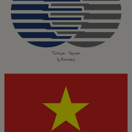
Türkiye - Tayvan
İş Konseyi