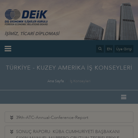
İŞİMİZ, TİCARİ DİPLOMASİ
EN
Üye Girişi
TÜRKİYE - KUZEY AMERİKA İŞ KONSEYLERİ
Ana Sayfa
İş Konseyleri
39th-ATC-Annual-Conference-Report
SONUÇ RAPORU: KÜBA CUMHURİYETİ BAŞBAKANI