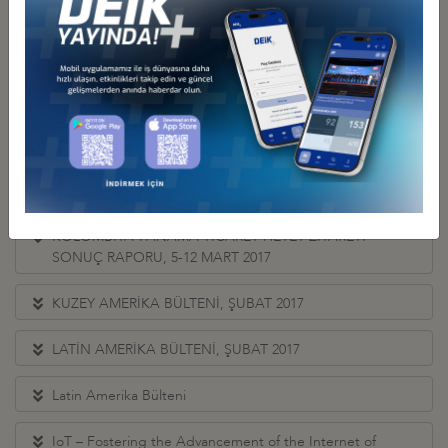
LATİN AMERİKA BÜLTENİ, HAZİRAN 2017
KUZEY AMERİKA BÖLGE BÜLTENİ, MAYIS 2017
LATİN AMERİKA BÖLGE BÜLTENİ, MAYIS 2017
KUZEY AMERİKA BÖLGE BÜLTENİ, NİSAN 2017
LATİN AMERİKA BÖLGE BÜLTENİ, NİSAN 2017
KOLOMBİYA-PANAMA TİCARET HEYET ZİYARETİ
SONUÇ RAPORU, 5-12 MART 2017
KUZEY AMERİKA BÜLTENİ, ŞUBAT 2017
LATİN AMERİKA BÜLTENİ, ŞUBAT 2017
Latin Amerika Bülteni
IoT – Fostering the Advancement of the Internet of