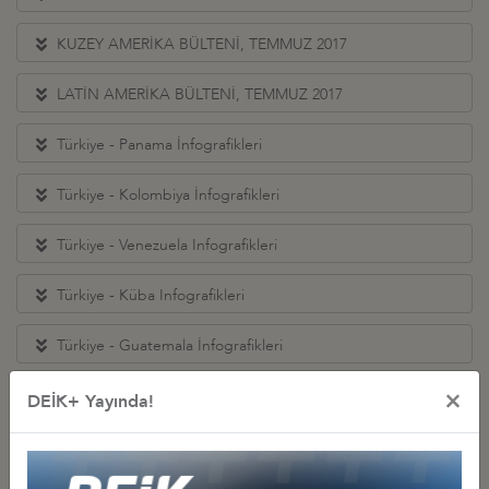
KUZEY AMERİKA BÜLTENİ, TEMMUZ 2017
LATİN AMERİKA BÜLTENİ, TEMMUZ 2017
Türkiye - Panama İnfografikleri
Türkiye - Kolombiya İnfografikleri
Türkiye - Venezuela Infografikleri
Türkiye - Küba Infografikleri
Türkiye - Guatemala İnfografikleri
×
Türkiye - Meksika Infografikleri
DEİK+ Yayında!
KUZEY AMERİKA BÜLTENİ, HAZİRAN 2017