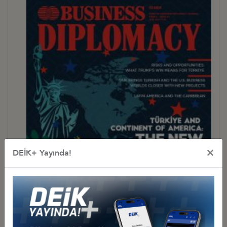
×
DEİK+ Yayında!