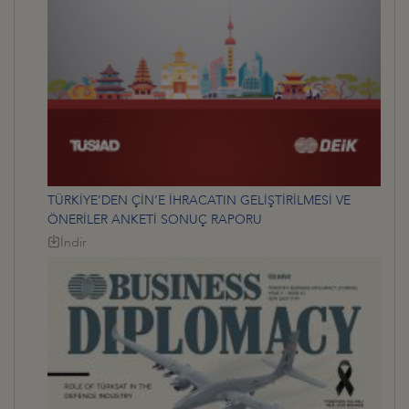
TÜRKİYE’DEN ÇİN’E İHRACATIN GELİŞTİRİLMESİ VE
ÖNERİLER ANKETİ SONUÇ RAPORU
İndir