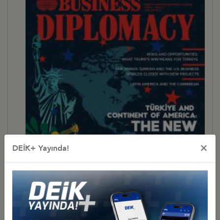
×
DEİK+ Yayında!