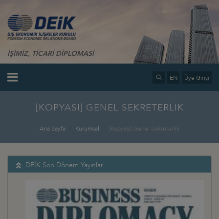
İŞİMİZ, TİCARİ DİPLOMASİ
EN
Üye Girişi
[KOPYASI] GENEL SEKRETERLİK
Ana Sayfa
Kurumsal
[Kopyası] Genel Sekreterlik
DEİK Son Dönem Yayınlar