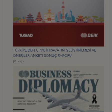
TÜRKİYE’DEN ÇİN’E İHRACATIN GELİŞTİRİLMESİ VE
ÖNERİLER ANKETİ SONUÇ RAPORU
İndir